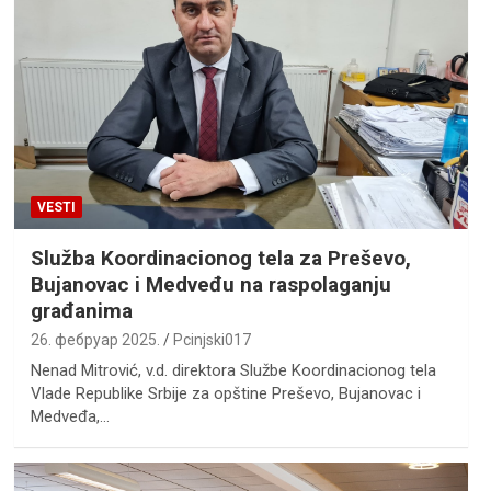
VESTI
Služba Koordinacionog tela za Preševo,
Bujanovac i Medveđu na raspolaganju
građanima
26. фебруар 2025.
Pcinjski017
Nenad Mitrović, v.d. direktora Službe Koordinacionog tela
Vlade Republike Srbije za opštine Preševo, Bujanovac i
Medveđa,…