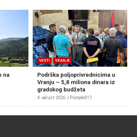
VESTI
VRANJE
n na
Podrška poljoprivrednicima u
Vranju – 5,8 miliona dinara iz
gradskog budžeta
4. август 2026.
Pcinjski017