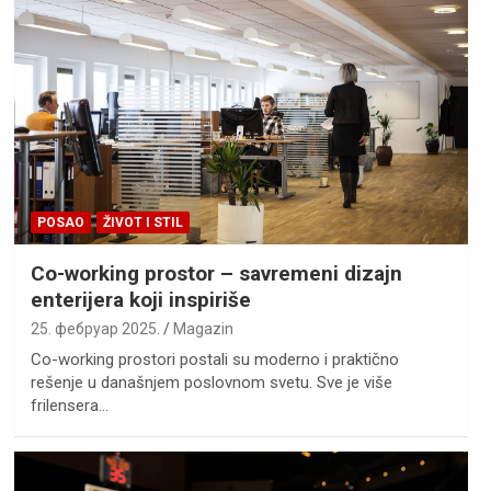
POSAO
ŽIVOT I STIL
Co-working prostor – savremeni dizajn
enterijera koji inspiriše
25. фебруар 2025.
Magazin
Co-working prostori postali su moderno i praktično
rešenje u današnjem poslovnom svetu. Sve je više
frilensera…