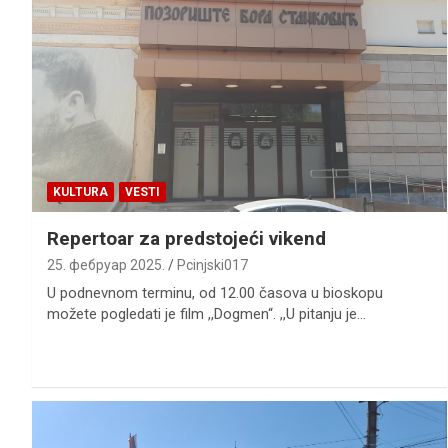
KULTURA
VESTI
Repertoar za predstojeći vikend
25. фебруар 2025.
Pcinjski017
U podnevnom terminu, od 12.00 časova u bioskopu
možete pogledati je film ,,Dogmen“. ,,U pitanju je…