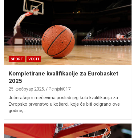
SPORT
VESTI
Kompletirane kvalifikacije za Eurobasket
2025
25. фебруар 2025.
Pcinjski017
Jučerašnjim mečevima poslednjeg kola kvalifikacija za
Evropsko prvenstvo u košarci, koje će biti odigrano ove
godine,…