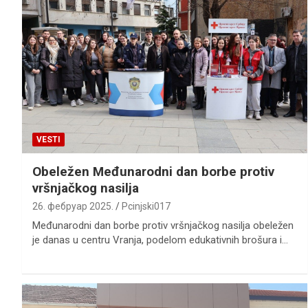
VESTI
Obeležen Međunarodni dan borbe protiv
vršnjačkog nasilja
26. фебруар 2025.
Pcinjski017
Međunarodni dan borbe protiv vršnjačkog nasilja obeležen
je danas u centru Vranja, podelom edukativnih brošura i…