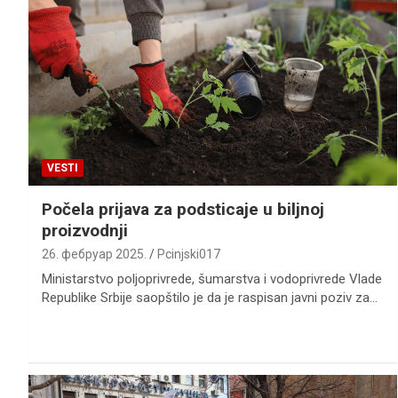
VESTI
Počela prijava za podsticaje u biljnoj
proizvodnji
26. фебруар 2025.
Pcinjski017
Ministarstvo poljoprivrede, šumarstva i vodoprivrede Vlade
Republike Srbije saopštilo je da je raspisan javni poziv za…