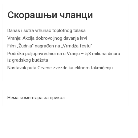
Скорашњи чланци
Danas i sutra vrhunac toplotnog talasa
Vranje: Akcija dobrovoljnog davanja krvi
Film „Žudnja“ nagrađen na „Vrmdža festu“
Podrška poljoprivrednicima u Vranju – 5,8 miliona dinara
iz gradskog budžeta
Nastavak puta Crvene zvezde ka elitnom takmičenju
Нема коментара за приказ.