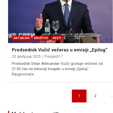
AKTUELNO
DRUŠTVO
VESTI
Predsednik Vučić večeras u emisiji „Epilog“
20. фебруар 2025.
Pcinjski017
Predsednik Srbije Aleksandar Vučić gostuje večeras od
21.00 čas na televiziji Insajder u emisiji „Epilog“.
Razgovoraće…
Пагинација
1
2
…
чланака