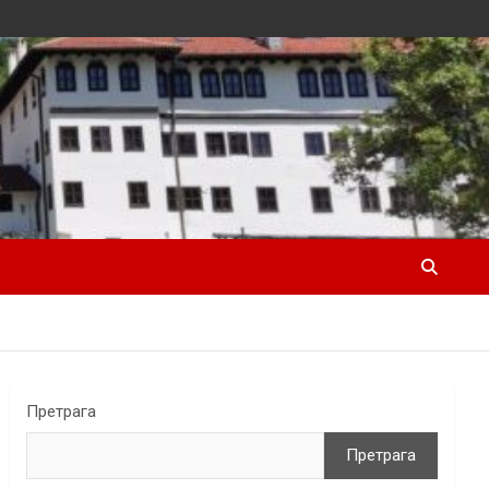
Претрага
Претрага