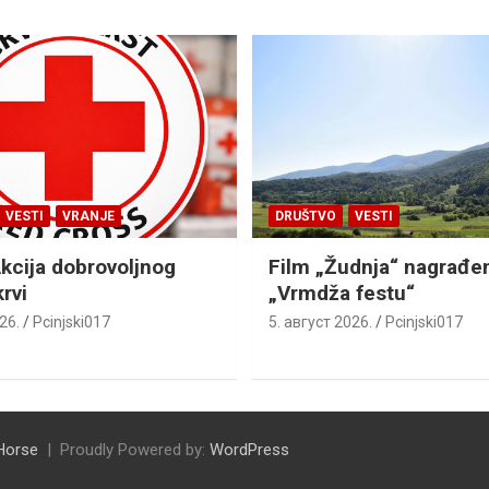
VESTI
VRANJE
DRUŠTVO
VESTI
Akcija dobrovoljnog
Film „Žudnja“ nagrađe
rvi
„Vrmdža festu“
26.
Pcinjski017
5. август 2026.
Pcinjski017
Horse
Proudly Powered by:
WordPress