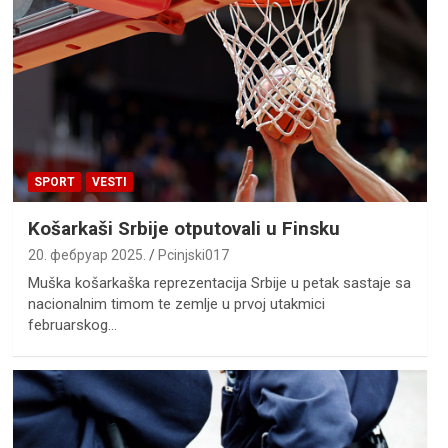
SPORT
VESTI
Košarkaši Srbije otputovali u Finsku
20. фебруар 2025.
Pcinjski017
Muška košarkaška reprezentacija Srbije u petak sastaje sa
nacionalnim timom te zemlje u prvoj utakmici
februarskog…