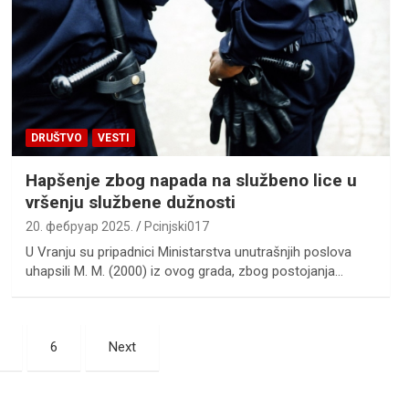
DRUŠTVO
VESTI
Hapšenje zbog napada na službeno lice u
vršenju službene dužnosti
20. фебруар 2025.
Pcinjski017
U Vranju su pripadnici Ministarstva unutrašnjih poslova
uhapsili M. M. (2000) iz ovog grada, zbog postojanja…
6
Next