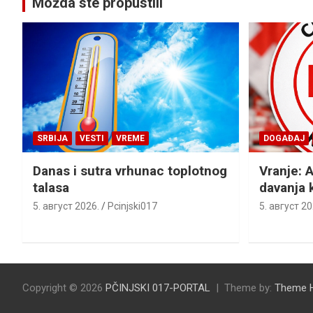
Možda ste propustili
SRBIJA
VESTI
VREME
DOGAĐAJ
Danas i sutra vrhunac toplotnog
Vranje: 
talasa
davanja k
5. август 2026.
Pcinjski017
5. август 20
Copyright © 2026
PČINJSKI 017-PORTAL
Theme by:
Theme 