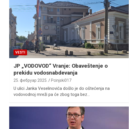
VESTI
JP „VODOVOD“ Vranje: Obaveštenje o
prekidu vodosnabdevanja
25. фебруар 2025.
Pcinjski017
U ulici Janka Veselinovića došlo je do oštećenja na
vodovodnoj mreži pa će zbog toga bez…