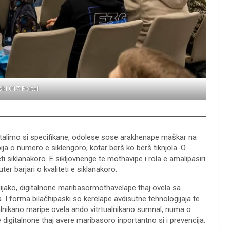
ski 017-Portal
talimo si specifikane, odolese sose arakhenape maškar na
ija o numero e siklengoro, kotar berš ko berš tiknjola. O
i siklanakoro. E sikljovnenge te mothavipe i rola e amalipasiri
r barjari o kvaliteti e siklanakoro.
ogijako, digitalnone maribasormothavelape thaj ovela sa
. I forma bilačhipaski so kerelape avdisutne tehnologijaja te
talnikano maripe ovela ando vitrtualnikano sumnal, numa o
digitalnone thaj avere maribasoro inportantno si i prevencija.