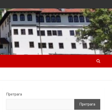
Претрага
Претрага