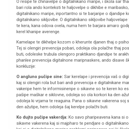
O resipe te čhinavelpe o digitalnikano maripe, i škola sar th
bari rola ando konteksti te haljovelpe o dikhibe e maribask
digitalnikano maripe, inportantno si te barjaripe o djandip
digitalnikano sikljovibe. O digitalnikano sikljovibe haljovelap
te kera, kana odova ovela, numa hem te barjara amaro godi
kerel khanipe averenge.
Kamelape te dikhelpe kozom o kherunte djanen thaj o psih
Tej si olengiri prevencija pobari, odoleja ola polačhe thaj pos
buti, odoleske trubula olengoro praktikano djandipe te arakh
phanlee prevencija digitalnone maripnaskere, ando disave ško
konkluzije:
O angluno pučipe sine:
Sar kerelape i prevencija vaš o di
kaj si olengiri rola but bari andi prevencija e digitalnikane 
vakeripe hem te informisinenpe o sikavne so te keren ko esa
pašipe maškar e siklovne, odoleja so ola korkori ka den ažu
odoleja ki vrjama te reaguina. Pana o sikavne vakerena soj
den ažutipe, hem odoleja šaj kerelpe polačhi buti.
Ko dujto pučipe vakerdja:
Ko savo pharipeavena kana si o p
sikavne vakerena kaj si majpharo te pendjare o digitalnikan