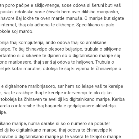
den poro pačipe e sikljovnenge, sose odova si šeruni buti vaš
ripasko, odoleske sose čhivela hem aver dikhibe maripasko,
 o čhavore šaj lokhe te oven marde manuša. O maripe but sigate
internet, thaj ola ačhona te dikhenpe. Specifikano si palo
okole soj mardo.
onija thaj kompjuterija, ando odova thaj ko amalikane
ripe. Te šaj čhinavelpe olesoro buljaripe, trubula o sikljovne
rtantno si o sikavne te djanen so o digitalnikano maripe šaj
alnone maribasere, thaj sar šaj odova te haljoven. Trubula o
el jek kotar marutne, odoleja te šaj ki vrjama te čhinavelpe o
 e digitalnone maribnjasoro, sar hem so lelape vaš te kerelpe
šaj te arakhipe thaj te kerelpe intervencija te alo dji ko
okoleja ka čhinaven te avel dji ko digitalnikano maripe. Keriba
ela o interesibe thaj barjarela e godjalipasere aktivitetija,
ipe.
talnikano maripe, numa darake si so o numero sa pobuter
l dji ko digitalnikano maripe, thaj odova te čhinavelpe ki
navibe o digitalnikano maripe ja te vakera te tiknjol o maripe