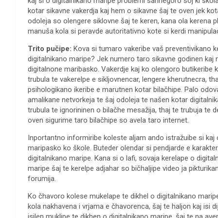
kaj si o digitalnikano maripe problemi sarinegoro soj ki ško
kotar sikavne vakerdja kaj hem o sikavne šaj te oven jek kot
odoleja so olengere siklovne šaj te keren, kana ola kerena p
manuša kola si peravde autoritativno kote si kerdi manipulacij
Trito pučipe:
Kova si tumaro vakeribe vaš preventivikano ker
digitalnikano maripe? Jek numero taro sikavne godinen kaj 
digitalnone maribasko. Vakerdje kaj ko olengoro butikeribe 
trubula te vakerelpe e sikljovnencar, lengere kherutnecra, th
psihologikano ikeribe e marutnen kotar bilačhipe. Palo odova
amalikane netvorkeja te šaj odoleja te našen kotar digitalni
trubula te ignorininen o bilačhe mesažija, thaj te trubuja te
oven sigurime taro bilačhipe so avela taro internet.
Inportantno informiribe koleste aljam ando istražuibe si kaj o
maripasko ko škole. Buteder olendar si pendjarde e karakter
digitalnikano maripe. Kana si o lafi, sovaja kerelape o digita
maripe šaj te kerelpe adjahar so bičhaljipe video ja pikturi
forumija.
Ko čhavoro kolese mukelape te dikhel o digitalnikano maripe,
kola nakhavena i vrjama e čhavorenca, šaj te haljon kaj isi d
isilen muklipe te dikhen o digitalnikano maripe, šaj te na aven