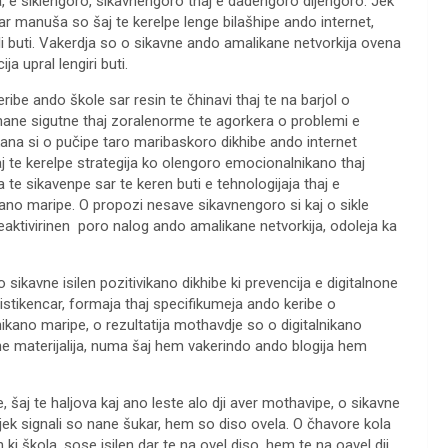
la, e siklengoro, sikavnengoro thaj e dadengoro dijengoro. Jek
ar manuša so šaj te kerelpe lenge bilašhipe ando internet,
li buti. Vakerdja so o sikavne ando amalikane netvorkija ovena
a upral lengiri buti.
ibe ando škole sar resin te čhinavi thaj te na barjol o
nane sigutne thaj zoralenorme te agorkera o problemi e
kana si o pučipe taro maribaskoro dikhibe ando internet
aj te kerelpe strategija ko olengoro emocionalnikano thaj
 te sikavenpe sar te keren buti e tehnologijaja thaj e
kano maripe. O propozi nesave sikavnengoro si kaj o sikle
 deaktivirinen poro nalog ando amalikane netvorkija, odoleja ka
 sikavne isilen pozitivikano dikhibe ki prevencija e digitalnone
istikencar, formaja thaj specifikumeja ando keribe o
lnikano maripe, o rezultatija mothavdje so o digitalnikano
kane materijalija, numa šaj hem vakerindo ando blogija hem
 šaj te haljova kaj ano leste alo dji aver mothavipe, o sikavne
ijek signali so nane šukar, hem so diso ovela. O čhavore kola
 ki škola, sose isilen dar te na ovel diso, hem te na oavel dji