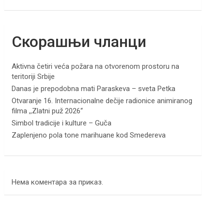
Скорашњи чланци
Aktivna četiri veća požara na otvorenom prostoru na
teritoriji Srbije
Danas je prepodobna mati Paraskeva – sveta Petka
Otvaranje 16. Internacionalne dečije radionice animiranog
filma ,,Zlatni puž 2026“
Simbol tradicije i kulture – Guča
Zaplenjeno pola tone marihuane kod Smedereva
Нема коментара за приказ.