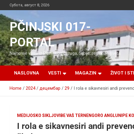
Skip
Субота, август 8, 2026
to
content
PČINJSKI 017-
PORTAL
Najnovije vesti iz Pčinjskog okruga, Srbije, regiona i sveta
NASLOVNA
VESTI
MAGAZIN
ŽIVOT I ST
Home
2024
децембар
29
I rola e sikavnesiri andi prevenc
MEDIJOSKO SIKLJOVIBE VAŠ TERNENGORO ANGLUNIPE KO
I rola e sikavnesiri andi preven