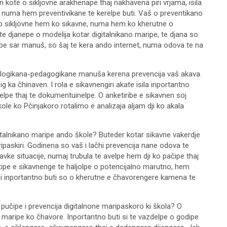
an kote o sikljovne arakhenape thaj nakhavena piri vrjama, isila
o, numa hem preventivikane te kerelpe buti. Vaš o preventikano
e ko sikljovne hem ko sikavne, numa hem ko kherutne o
e te djanepe o modelija kotar digitalnikano maripe, te djana so
pe sar manuš, so šaj te kera ando internet, numa odova te na
ologikana-pedagogikane manuša kerena prevencija vaš akava.
ig ka čhinaven. I rola e sikavnengiri akate isila inportantno
elpe thaj te dokumentuinelpe. O anketiribe e sikavnen soj
le ko Pčinjakoro rotalimo e analizaja aljam dji ko akala
gitalnikano maripe ando škole? Buteder kotar sikavne vakerdje
maripaskiri. Godinena so vaš i lačhi prevencija nane odova te
vke situacije, numaj trubula te avelpe hem dji ko pačipe thaj
tipe e sikavnenge te haljolpe o potencijalno marutno, hem
 si inportantno buti so o kherutne e čhavorengere kamena te
učipe i prevencija digitalnone maripaskoro ki škola? O
o maripe ko čhavore. Inportantno buti si te vazdelpe o godipe