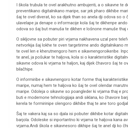
I škola trubula te ovel arakhutno ambujenti, a o sikavne te 
preventikano digitalnikano maripe, sar jek pharo dikhibe ma
šaj te ovel diverat, ko sa dijek than so anela dji odova so
ulavelape ja denape o informacije kola šaj te dikhenpe ando 
odova so šaj but manuša te dikhen e lošnone manuše thaj 
O sikljovne sa pobuter piri vrjama nakhavena uzal pere telef
netvorkija šaj lokhe te oven targetirime ando digitalnikano ma
te ovel len e kherutnengoro hem e sikavnengoroikeribe. Inpo
te anel, ja pošukar te haljova, kola si o karakteristike digit
sikavne odova ki vrjama te haljon, kaj dijek čhavoro šaj te ov
bilačhipe.
O informiribe e sikavnengoro kotar forme thaj karakteristike
maripe, numaj hem te haljova ko šaj te ovel olendar marutno, 
maripe. Odoleja o sikavne so poangleder ki vrjama thaj e prot
buti e modernone tehnologijaja andi siklana, ko čhavore barjar
kerela te formirinipe olengoro dikhibe thaj te ane toro godjal
Šaj te vakera kaj sa so djala isi pobuter dikhibe kotar digi
barjola. Odoleske si inportantno ki vrjama te haljova kana ave
vrjama.Andi škola e sikavnesoro dikhipe šaj te anel dji ko čhi