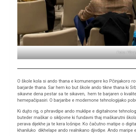
Foto: Pčinj
O škole kola si ando thana e komunengere ko Pčinjakoro ro
barjarde thana. Sar hem ko but škole ando tikne thana ki Srb
sikavne dena pestar sa te sikaven, hem te barjaren o kvalitet
hemepačipasiri. O barjaribe e modernone tehnologijako pobute
Ki dujto rig, o phravdipe ando muklipe e digitalnone tehnol
buteder maškar o sikljovne ki fundavni thaj maškarutni škola
perava dijekhe ja te kera lošnipe. Ko čačutno matipe o digi
khaniluko dikhelape ando realnikano djivdipe. Ando maripe e 