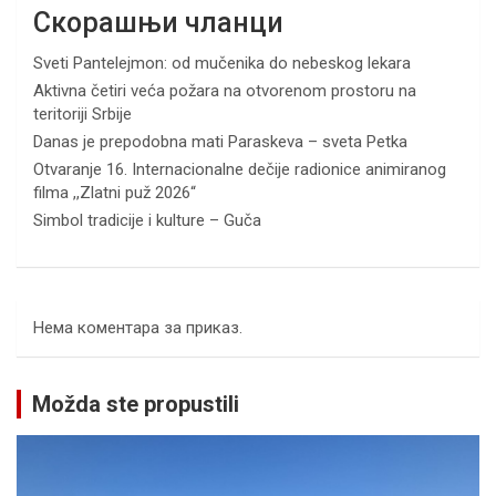
Скорашњи чланци
Sveti Pantelejmon: od mučenika do nebeskog lekara
Aktivna četiri veća požara na otvorenom prostoru na
teritoriji Srbije
Danas je prepodobna mati Paraskeva – sveta Petka
Otvaranje 16. Internacionalne dečije radionice animiranog
filma ,,Zlatni puž 2026“
Simbol tradicije i kulture – Guča
Нема коментара за приказ.
Možda ste propustili