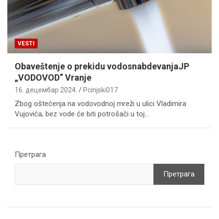
VESTI
Obaveštenje o prekidu vodosnabdevanjaJP
„VODOVOD“ Vranje
16. децембар 2024.
Pcinjski017
Zbog oštećenja na vodovodnoj mreži u ulici Vladimira
Vujovića, bez vode će biti potrošači u toj…
Претрага
Претрага