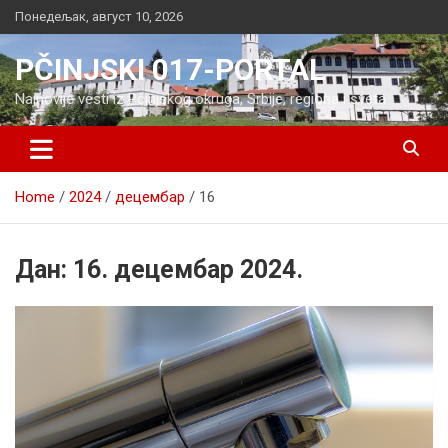
Skip
Понедељак, август 10, 2026
to
content
PČINJSKI 017-PORTAL
Najnovije vesti iz Pčinjskog okruga, Srbije, regiona i sveta
Home
2024
децембар
16
Дан:
16. децембар 2024.