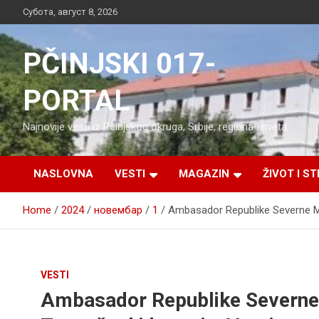
Skip
Субота, август 8, 2026
to
content
PČINJSKI 017-
PORTAL
Najnovije vesti iz Pčinjskog okruga, Srbije, regiona i sveta
NASLOVNA
VESTI
MAGAZIN
ŽIVOT I ST
Home
2024
новембар
1
Ambasador Republike Severne Mak
VESTI
Ambasador Republike Severne 