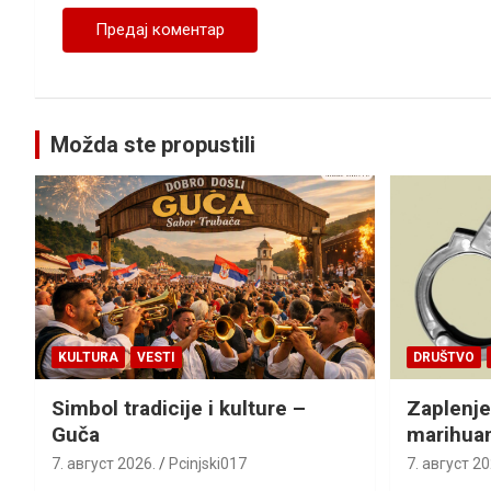
Možda ste propustili
KULTURA
VESTI
DRUŠTVO
Simbol tradicije i kulture –
Zaplenje
Guča
marihua
7. август 2026.
Pcinjski017
7. август 20