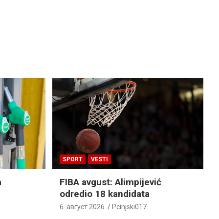
SPORT
VESTI
a
FIBA avgust: Alimpijević
odredio 18 kandidata
6. август 2026.
Pcinjski017