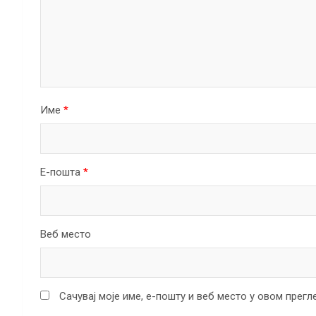
Име
*
Е-пошта
*
Веб место
Сачувај моје име, е-пошту и веб место у овом прег