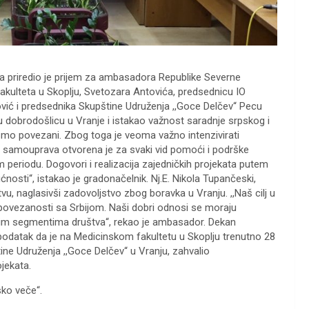
a priredio je prijem za ambasadora Republike Severne
kulteta u Skoplju, Svetozara Antovića, predsednicu IO
vić i predsednika Skupštine Udruženja ,,Goce Delčev“ Pecu
 dobrodošlicu u Vranje i istakao važnost saradnje srpskog i
smo povezani. Zbog toga je veoma važno intenzivirati
a samouprava otvorena je za svaki vid pomoći i podrške
 periodu. Dogovori i realizacija zajedničkih projekata putem
osti“, istakao je gradonačelnik. Nj.E. Nikola Tupančeski,
 naglasivši zadovoljstvo zbog boravka u Vranju. ,,Naš cilj u
 povezanosti sa Srbijom. Naši dobri odnosi se moraju
 svim segmentima društva“, rekao je ambasador. Dekan
 podatak da je na Medicinskom fakultetu u Skoplju trenutno 28
ine Udruženja ,,Goce Delčev“ u Vranju, zahvalio
jekata.
sko veče“.