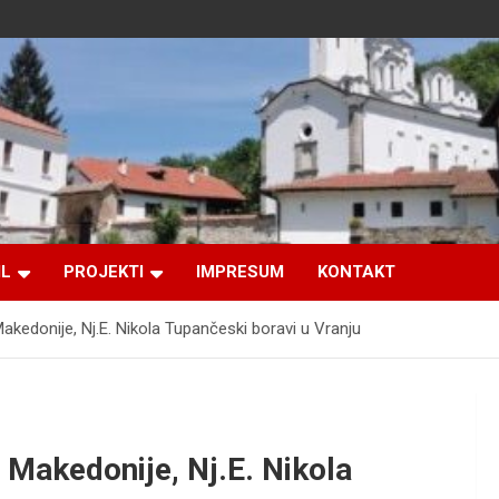
IL
PROJEKTI
IMPRESUM
KONTAKT
edonije, Nj.E. Nikola Tupančeski boravi u Vranju
Makedonije, Nj.E. Nikola