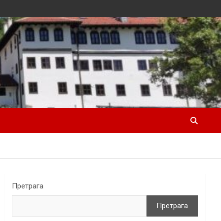
Претрага
Претрага