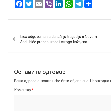
F
T
E
Vi
Li
W
T
S
a
wi
m
b
n
h
el
h
ce
tt
ail
er
ke
at
e
ar
b
er
dI
s
gr
e
Кретање
o
n
A
a
Lica odgovorna za današnju tragediju u Novom
чланка
o
p
m
Sadu biće procesuirana i strogo kažnjena
k
p
Оставите одговор
Ваша адреса е-поште неће бити објављена.
Неопходна 
Коментар
*