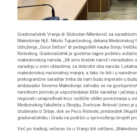
Gradonačelnik Vranja dr Slobodan Milenković sa saradnicim
Makedonije Nj.E. Nikolu Tupančeskog, dekana Medicinskog fa
Udruženja ,,Goce Delčev“ dr pedagoških nauka Sonju Veličko
Risteskog. Gradonačelnik je gostima najpre poželeo srdačnu
makedonskog naroda. ,,Mi smo bratski narod i neraskidivo 
saradnju u svim oblastima, za dobrobit oba naroda. Lokaln
makedonskoj nacionalnoj manjini, a tako će biti i u narednom
prekogranične saradnje treba da nam budu imperativ u budućn
ambasador Severne Makedonije zahvalio se na gostoprimstvu,
narednom periodu je uspostavljanje bliže saradnje i jačanja
negovati i unapređivati kroz različite oblike povezivanja u
Medicinskog fakulteta u Skoplju, Svetozar Antović izneo je
studenata iz Srbije, dok se Peco Risteski, predsednik Skupšt
gradonačelniku i Gradu na podršci u sprovođenju brojnih pro
Već po tradiciji, večeras će u Vranju biti održano ,,Makedon