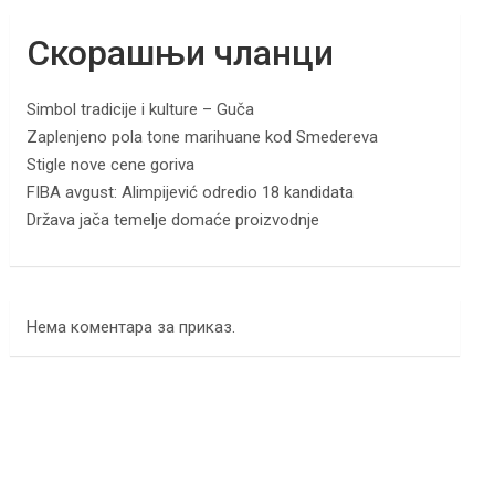
Скорашњи чланци
Simbol tradicije i kulture – Guča
Zaplenjeno pola tone marihuane kod Smedereva
Stigle nove cene goriva
FIBA avgust: Alimpijević odredio 18 kandidata
Država jača temelje domaće proizvodnje
Нема коментара за приказ.