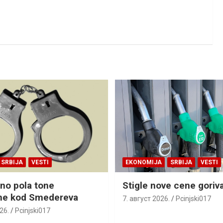
SRBIJA
VESTI
EKONOMIJA
SRBIJA
VESTI
no pola tone
Stigle nove cene goriv
ne kod Smedereva
7. август 2026.
Pcinjski017
26.
Pcinjski017