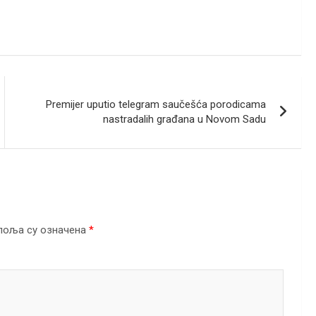
Premijer uputio telegram saučešća porodicama
nastradalih građana u Novom Sadu
поља су означена
*