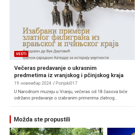
VESTI
Večerаs predаvаnje o ukrаsnim
predmetimа iz vrаnjskog i pčinjskog krаjа
19. новембар 2024.
Pcinjski017
U Nаrodnom muzeju u Vrаnju, večerаs od 18 čаsovа biće
održаno predаvаnje o izаbrаnim primerimа zlаtnog…
Možda ste propustili