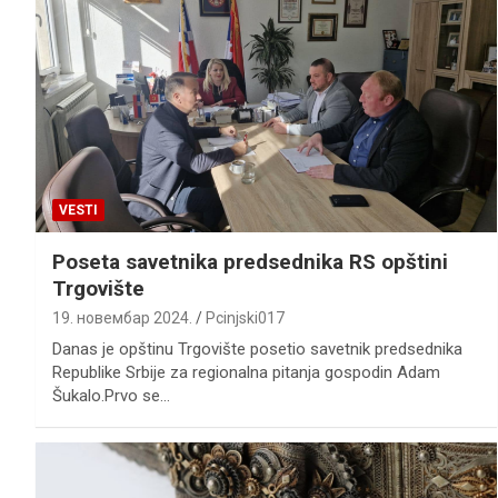
VESTI
Poseta savetnika predsednika RS opštini
Trgovište
19. новембар 2024.
Pcinjski017
Danas je opštinu Trgovište posetio savetnik predsednika
Republike Srbije za regionalna pitanja gospodin Adam
Šukalo.Prvo se…