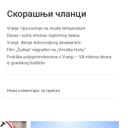
Скорашњи чланци
Vranje: Upozorenje na visoke temperature
Danas i sutra vrhunac toplotnog talasa
Vranje: Akcija dobrovoljnog davanja krvi
Film „Žudnja“ nagrađen na „Vrmdža festu“
Podrška poljoprivrednicima u Vranju – 5,8 miliona dinara
iz gradskog budžeta
Нема коментара за приказ.