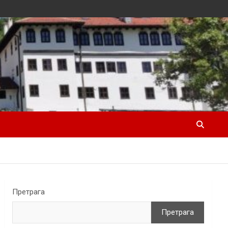
Претрага
Претрага