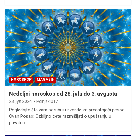
HOROSKOP
MAGAZIN
Nedeljni horoskop od 28. jula do 3. avgusta
28. јул 2024.
Pcinjski017
Pogledajte šta vam poručuju zvezde za predstojeći period.
Ovan Posao: Ozbiljno ćete razmišljati o upuštanju u
privatno…