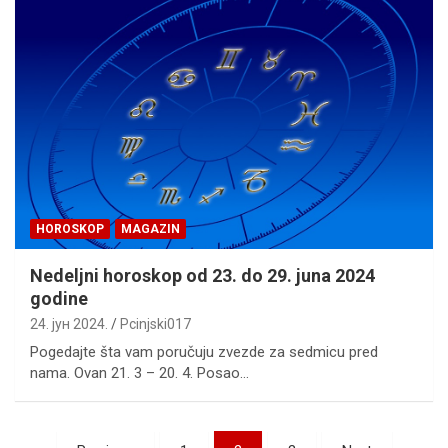
HOROSKOP
MAGAZIN
Nedeljni horoskop od 23. do 29. juna 2024
godine
24. јун 2024.
Pcinjski017
Pogedajte šta vam poručuju zvezde za sedmicu pred
nama. Ovan 21. 3 – 20. 4. Posao…
Пагинација