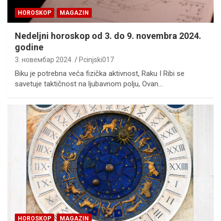
HOROSKOP
MAGAZIN
Nedeljni horoskop od 3. do 9. novembra 2024.
godine
3. новембар 2024.
Pcinjski017
Biku je potrebna veća fizička aktivnost, Raku I Ribi se
savetuje taktičnost na ljubavnom polju, Ovan…
HOROSKOP
MAGAZIN