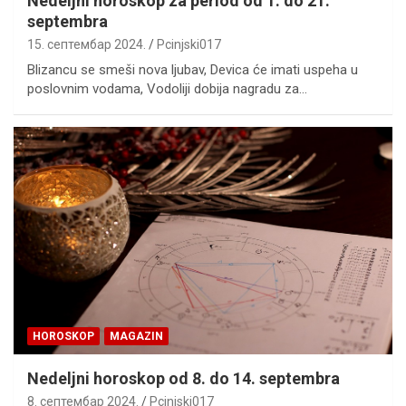
Nedeljni horoskop za period od 1. do 21.
septembra
15. септембар 2024.
Pcinjski017
Blizancu se smeši nova ljubav, Devica će imati uspeha u
poslovnim vodama, Vodoliji dobija nagradu za…
HOROSKOP
MAGAZIN
Nedeljni horoskop od 8. do 14. septembra
8. септембар 2024.
Pcinjski017