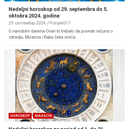
Nedeljni horoskop od 29. septembra do 5.
oktobra 2024. godine
29. септембар 2024.
Pcinjski017
U narednim danima Ovan bi trebalo da povede računa o
zdravlju, Blizanca i Raka čeka sreća…
HOROSKOP
MAGAZIN