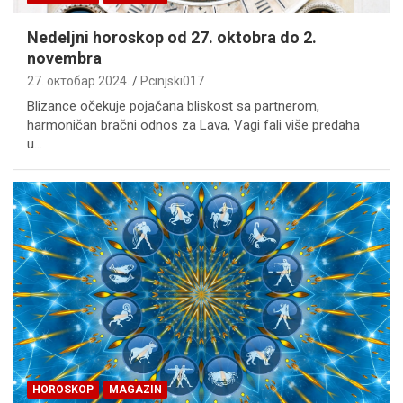
Nedeljni horoskop od 27. oktobra do 2.
novembra
27. октобар 2024.
Pcinjski017
Blizance očekuje pojačana bliskost sa partnerom,
harmoničan bračni odnos za Lava, Vagi fali više predaha
u…
HOROSKOP
MAGAZIN