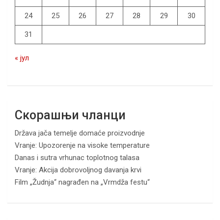
24
25
26
27
28
29
30
31
« јул
Скорашњи чланци
Država jača temelje domaće proizvodnje
Vranje: Upozorenje na visoke temperature
Danas i sutra vrhunac toplotnog talasa
Vranje: Akcija dobrovoljnog davanja krvi
Film „Žudnja“ nagrađen na „Vrmdža festu“