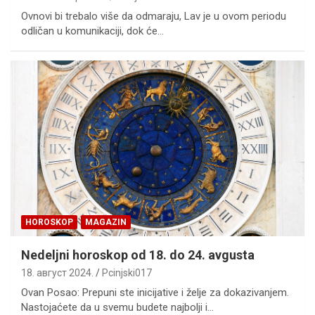
Ovnovi bi trebalo više da odmaraju, Lav je u ovom periodu
odličan u komunikaciji, dok će…
HOROSKOP
MAGAZIN
Nedeljni horoskop od 18. do 24. avgusta
18. август 2024.
Pcinjski017
Ovan Posao: Prepuni ste inicijative i želje za dokazivanjem.
Nastojaćete da u svemu budete najbolji i…