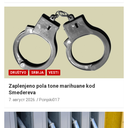
DRUŠTVO
SRBIJA
VESTI
Zaplenjeno pola tone marihuane kod
Smedereva
7. август 2026.
Pcinjski017