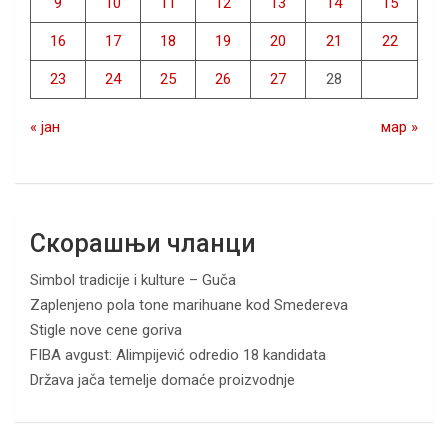
9
10
11
12
13
14
15
16
17
18
19
20
21
22
23
24
25
26
27
28
« јан
мар »
Скорашњи чланци
Simbol tradicije i kulture – Guča
Zaplenjeno pola tone marihuane kod Smedereva
Stigle nove cene goriva
FIBA avgust: Alimpijević odredio 18 kandidata
Država jača temelje domaće proizvodnje