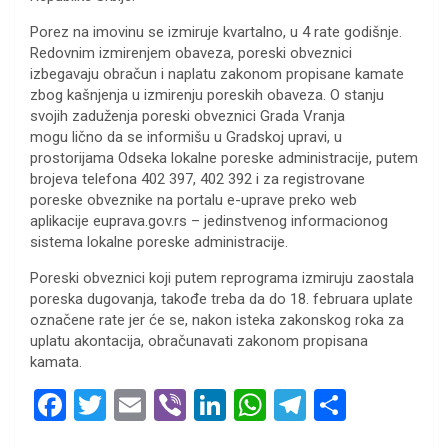
Porez na imovinu se izmiruje kvartalno, u 4 rate godišnje.
Redovnim izmirenjem obaveza, poreski obveznici
izbegavaju obračun i naplatu zakonom propisane kamate
zbog kašnjenja u izmirenju poreskih obaveza. O stanju
svojih zaduženja poreski obveznici Grada Vranja
mogu lično da se informišu u Gradskoj upravi, u
prostorijama Odseka lokalne poreske administracije, putem
brojeva telefona 402 397, 402 392 i za registrovane
poreske obveznike na portalu e-uprave preko web
aplikacije euprava.gov.rs – jedinstvenog informacionog
sistema lokalne poreske administracije.
Poreski obveznici koji putem reprograma izmiruju zaostala
poreska dugovanja, takođe treba da do 18. februara uplate
označene rate jer će se, nakon isteka zakonskog roka za
uplatu akontacija, obračunavati zakonom propisana
kamata.
F
T
E
Vi
Li
W
T
S
a
wi
m
b
n
h
el
h