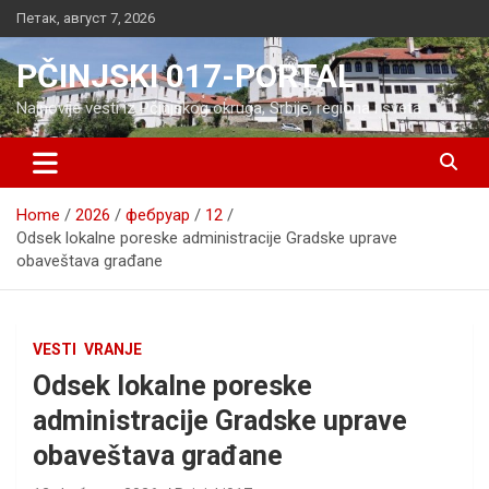
Skip
Петак, август 7, 2026
to
content
PČINJSKI 017-PORTAL
Najnovije vesti iz Pčinjskog okruga, Srbije, regiona i sveta
Home
2026
фебруар
12
Odsek lokalne poreske administracije Gradske uprave
obaveštava građane
VESTI
VRANJE
Odsek lokalne poreske
administracije Gradske uprave
obaveštava građane