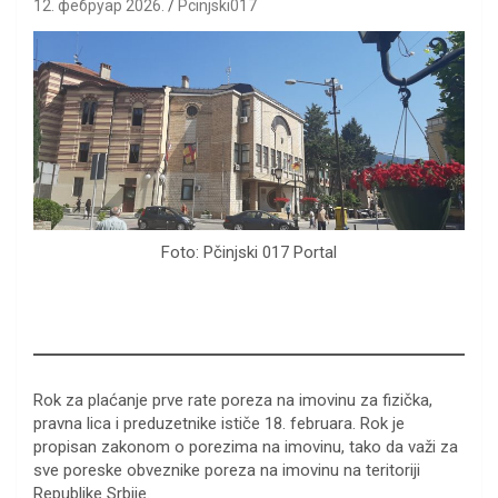
12. фебруар 2026.
Pcinjski017
Foto: Pčinjski 017 Portal
Rok za plaćanje prve rate poreza na imovinu za fizička,
pravna lica i preduzetnike ističe 18. februara. Rok je
propisan zakonom o porezima na imovinu, tako da važi za
sve poreske obveznike poreza na imovinu na teritoriji
Republike Srbije.