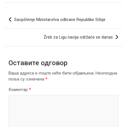
ce
tt
ail
er
ke
at
e
ar
b
er
dI
s
gr
e
Кретање
Saopštenje Ministarstva odbrane Republike Srbije
o
n
A
a
чланка
o
p
m
Žreb za Ligu nacija održaće se danas
k
p
Оставите одговор
Ваша адреса е-поште неће бити објављена.
Неопходна
поља су означена
*
Коментар
*