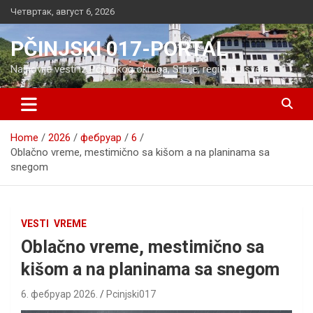
Skip
Четвртак, август 6, 2026
to
content
PČINJSKI 017-PORTAL
Najnovije vesti iz Pčinjskog okruga, Srbije, regiona i sveta
Home
2026
фебруар
6
Oblačno vreme, mestimično sa kišom a na planinama sa
snegom
VESTI
VREME
Oblačno vreme, mestimično sa
kišom a na planinama sa snegom
6. фебруар 2026.
Pcinjski017