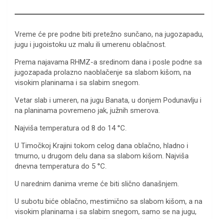
Vreme će pre podne biti pretežno sunčano, na jugozapadu,
jugu i jugoistoku uz malu ili umerenu oblačnost.
Prema najavama RHMZ-a sredinom dana i posle podne sa
jugozapada prolazno naoblačenje sa slabom kišom, na
visokim planinama i sa slabim snegom.
Vetar slab i umeren, na jugu Banata, u donjem Podunavlju i
na planinama povremeno jak, južnih smerova.
Najviša temperatura od 8 do 14 °C.
U Timočkoj Krajini tokom celog dana oblačno, hladno i
tmurno, u drugom delu dana sa slabom kišom. Najviša
dnevna temperatura do 5 °C.
U narednim danima vreme će biti slično današnjem.
U subotu biće oblačno, mestimično sa slabom kišom, a na
visokim planinama i sa slabim snegom, samo se na jugu,