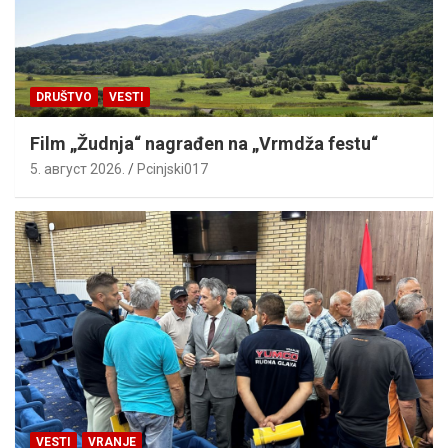
DRUŠTVO
VESTI
Film „Žudnja“ nagrađen na „Vrmdža festu“
5. август 2026.
Pcinjski017
VESTI
VRANJE