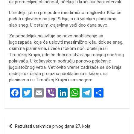
uz promenljivu oblačnost, očekuju i kraći sunčani intervali.
U nedelju jutro i pre podne mestimično maglovito. Kiša će
padati uglavnom na jugu Srbije, a na visokim planinama
slab sneg. U ostalim krajevima veći deo dana suvo.
Za ponedeljak najavljuje se novo naoblačenje sa
jugozapada, koje će usloviti mestimično kišu, dok se sneg,
osim na planinama, uveče i tokom noći očekuje i u
Timočkoj Krajini, gde će doći do stvaranja manjeg snežnog
pokrivača. U košavskom području ponovo pojačanje
jugoistočnog vetra. Vetrovito vreme zadržaće se do kraja
nedelje uz česta prolazna naoblačenja s kišom, na
planinama i u Timočkoj Krajini i sa snegom.
F
T
E
Vi
Li
W
T
S
a
wi
m
b
n
h
el
h
ce
tt
ail
er
ke
at
e
ar
b
er
dI
s
gr
e
Кретање
Rezultati utakmica prvog dana 27. kola
o
n
A
a
чланка