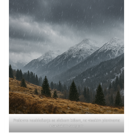
Prolazno naoblačenje sa slabom kišom, na visokim planinama
i sa slabim snegom