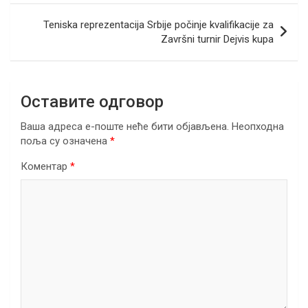
o
p
m
Teniska reprezentacija Srbije počinje kvalifikacije za
k
p
Završni turnir Dejvis kupa
Оставите одговор
Ваша адреса е-поште неће бити објављена.
Неопходна
поља су означена
*
Коментар
*