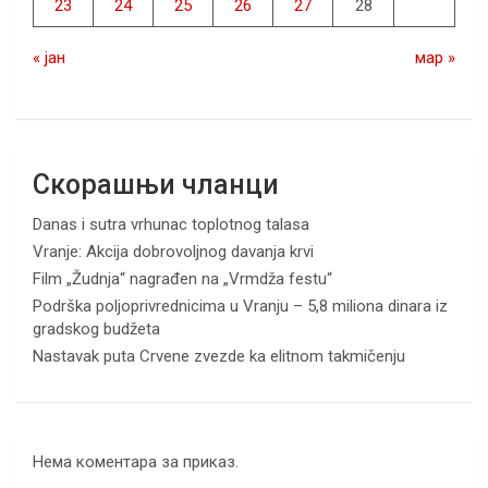
23
24
25
26
27
28
« јан
мар »
Скорашњи чланци
Danas i sutra vrhunac toplotnog talasa
Vranje: Akcija dobrovoljnog davanja krvi
Film „Žudnja“ nagrađen na „Vrmdža festu“
Podrška poljoprivrednicima u Vranju – 5,8 miliona dinara iz
gradskog budžeta
Nastavak puta Crvene zvezde ka elitnom takmičenju
Нема коментара за приказ.