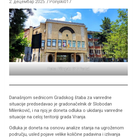
2. децембар 2025.
Pcinjski017
Foto: Pčinjski 017 Portal
Današnjom sednicom Gradskog štaba za vanredne
situacije predsedavao je gradonačelnik dr Slobodan
Milenković, i na njoj je doneta odluka o ukidanju vanredne
situacije na celoj teritoriji grada Vranja.
Odluka je doneta na osnovu analize stanja na ugroženom
području, usled pojave velike količine padavina i izlivanja