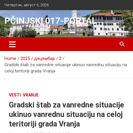
Skip
Четвртак, август 6, 2026
to
content
PČINJSKI 017-PORTAL
Najnovije vesti iz Pčinjskog okruga, Srbije, regiona i sveta
Home
2025
децембар
2
Gradski štab za vanredne situacije ukinuo vanrednu situaciju na
celoj teritoriji grada Vranja
VESTI
VRANJE
Gradski štab za vanredne situacije
ukinuo vanrednu situaciju na celoj
teritoriji grada Vranja