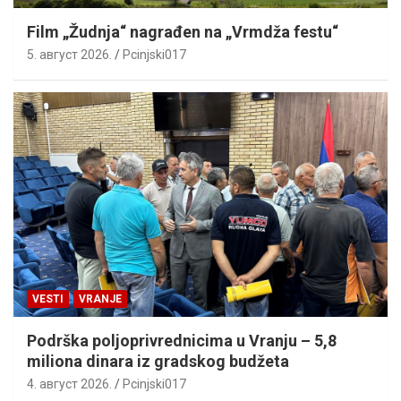
Film „Žudnja“ nagrađen na „Vrmdža festu“
5. август 2026.
Pcinjski017
VESTI
VRANJE
Podrška poljoprivrednicima u Vranju – 5,8
miliona dinara iz gradskog budžeta
4. август 2026.
Pcinjski017