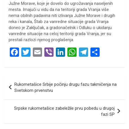
Južne Morave, koje je dovelo do ugrožavanja naseljenih
mesta. Imajući u vidu da na teritoriji grada Vranja više
nema obilnih padavina niti izlivanja Južne Morave i drugih
reka i kanala, Štab za vanredne situacije grada Vranja
doneo je Zaključak, a gradonačelnik i Odluku o ukidanju
vanredne situacije na celoj teritoriji grada Vranja, jer su
prestali razlozi njenog proglašenja.
F
T
E
Vi
Li
W
T
S
a
wi
m
b
n
h
el
h
ce
tt
ail
er
ke
at
e
ar
b
er
dI
s
gr
e
Кретање
Rukometašice Srbije počinju drugu fazu takmičenja na
o
n
A
a
чланка
Svetskom prvenstvu
o
p
m
k
p
Srpske rukometašice zabeležile prvu pobedu u drugoj
fazi SP