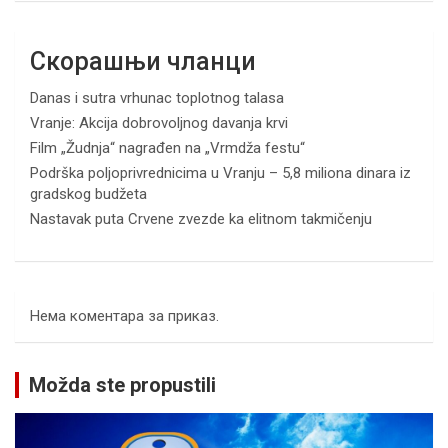
Скорашњи чланци
Danas i sutra vrhunac toplotnog talasa
Vranje: Akcija dobrovoljnog davanja krvi
Film „Žudnja“ nagrađen na „Vrmdža festu“
Podrška poljoprivrednicima u Vranju – 5,8 miliona dinara iz
gradskog budžeta
Nastavak puta Crvene zvezde ka elitnom takmičenju
Нема коментара за приказ.
Možda ste propustili