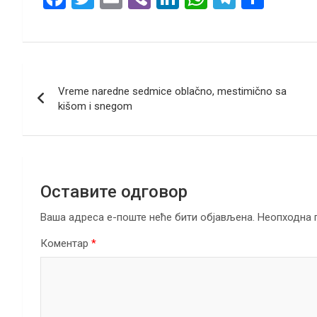
a
wi
m
b
n
h
el
h
ce
tt
ail
er
ke
at
e
ar
b
er
dI
s
gr
e
Кретање
o
n
A
a
Vreme naredne sedmice oblačno, mestimično sa
чланка
o
p
m
kišom i snegom
k
p
Оставите одговор
Ваша адреса е-поште неће бити објављена.
Неопходна 
Коментар
*