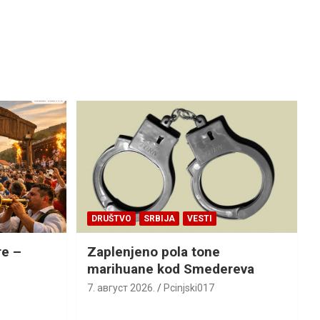
DRUŠTVO
SRBIJA
VESTI
re –
Zaplenjeno pola tone
marihuane kod Smedereva
7. август 2026.
Pcinjski017