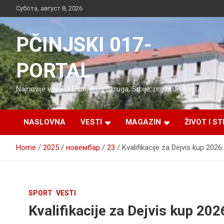
Skip
Субота, август 8, 2026
to
content
PČINJSKI 017-
PORTAL
Najnovije vesti iz Pčinjskog okruga, Srbije, regiona i sveta
NASLOVNA
VESTI
MAGAZIN
ŽIVOT I ST
Home
2025
новембар
23
Kvalifikacije za Dejvis kup 2026:
SPORT
VESTI
Kvalifikacije za Dejvis kup 2026