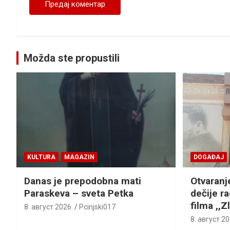
Možda ste propustili
KULTURA
MAGAZIN
DOGAĐAJ
Danas je prepodobna mati
Otvaranj
Paraskeva – sveta Petka
dečije r
filma ,,Z
8. август 2026.
Pcinjski017
8. август 20