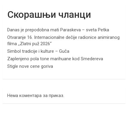
Скорашњи чланци
Danas je prepodobna mati Paraskeva – sveta Petka
Otvaranje 16. Internacionalne dečije radionice animiranog
filma ,,Zlatni puž 2026“
Simbol tradicije i kulture – Guča
Zaplenjeno pola tone marihuane kod Smedereva
Stigle nove cene goriva
Нема коментара за приказ.