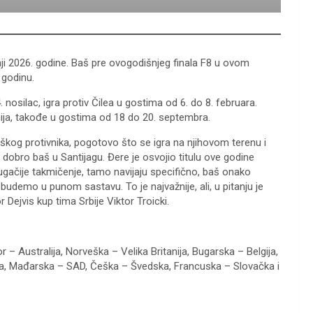
nji 2026. godine. Baš pre ovogodišnjeg finala F8 u ovom
 godinu.
 14. nosilac, igra protiv Čilea u gostima od 6. do 8. februara.
anija, takođe u gostima od 18 do 20. septembra.
eškog protivnika, pogotovo što se igra na njihovom terenu i
i dobro baš u Santijagu. Đere je osvojio titulu ove godine
drugačije takmičenje, tamo navijaju specifično, baš onako
udemo u punom sastavu. To je najvažnije, ali, u pitanju je
 Dejvis kup tima Srbije Viktor Troicki.
– Australija, Norveška – Velika Britanija, Bugarska – Belgija,
tina, Mađarska – SAD, Češka – Švedska, Francuska – Slovačka i