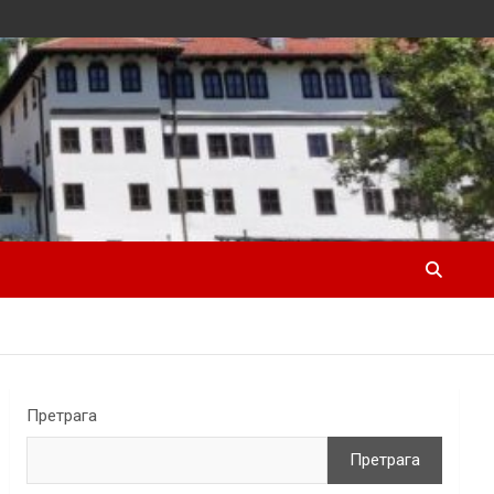
Претрага
Претрага