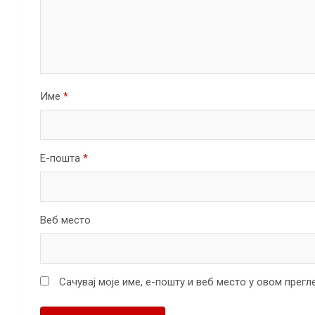
Име
*
Е-пошта
*
Веб место
Сачувај моје име, е-пошту и веб место у овом прег