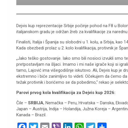
Dejvis kup reprezentacije Srbije počinje pohod na F8 u Bolo
italijanskom gradu je održan žreb za kvalifikacije za narednu
Finalisti, Italija i Španija su slobodni u 1. kolu, a Srbija, kao
Kada obezbedi prolaz u 2. kolo kvalifikacija, protivnik je Šp
„Jako teško gostovanje. Iako smo bili nosioci izvukli smo t
pretpostavljam na šljaci. Imamo i mi naše igrače koji si igral
tamo, Lajović ima višegodišnje iskutsvo. Ali, Dejvis kup je 
ekstremno i biće zanimljivo to videti. Očekujem da ćemo da b
težak protivnik i borićemo se da pobedimo,“ rekao je selektor
Parovi prvog kola kvalifikacija za Dejvis kup 2026:
Čile –
SRBIJA
, Nemačka – Peru, Hrvatska – Danska, Ekvador 
Japan – Austrija, Indija – Holandija, Južna Koreja – Argen
Kanada – Brazil.
F
T
E
Vi
Li
W
T
S