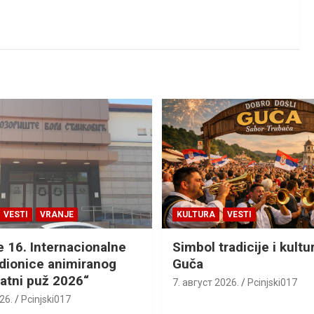
VESTI
VRANJE
KULTURA
VESTI
e 16. Internacionalne
Simbol tradicije i kultu
adionice animiranog
Guča
latni puž 2026“
7. август 2026.
Pcinjski017
26.
Pcinjski017