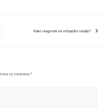
Kako reagovati na vršnjačko nasilje?
поља су означена
*