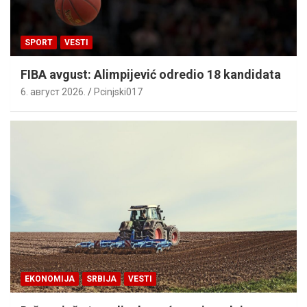
SPORT
VESTI
FIBA avgust: Alimpijević odredio 18 kandidata
6. август 2026.
Pcinjski017
EKONOMIJA
SRBIJA
VESTI