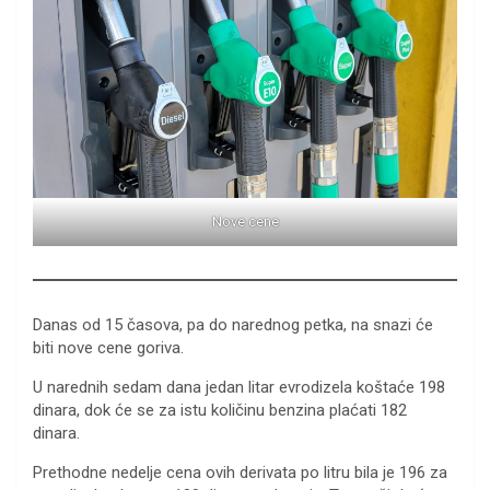
Nove cene
Danas od 15 časova, pa do narednog petka, na snazi će
biti nove cene goriva.
U narednih sedam dana jedan litar evrodizela koštaće 198
dinara, dok će se za istu količinu benzina plaćati 182
dinara.
Prethodne nedelje cena ovih derivata po litru bila je 196 za