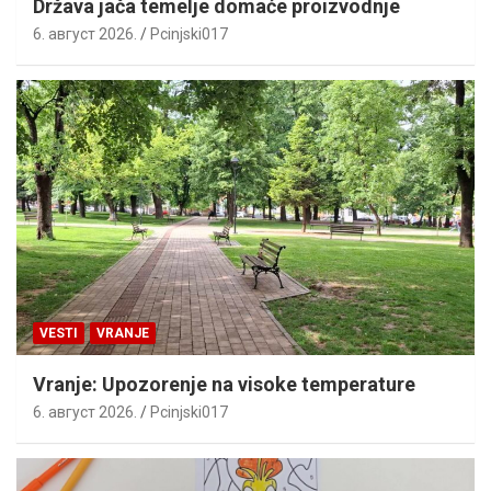
Država jača temelje domaće proizvodnje
6. август 2026.
Pcinjski017
VESTI
VRANJE
Vranje: Upozorenje na visoke temperature
6. август 2026.
Pcinjski017