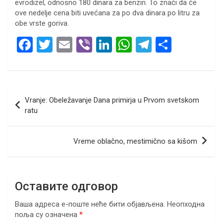
evrodizel, odnosno 180 dinara za benzin. To znači da će
ove nedelje cena biti uvećana za po dva dinara po litru za
obe vrste goriva.
F
T
E
Vi
Li
W
T
S
a
wi
m
b
n
h
el
h
ce
tt
ail
er
ke
at
e
ar
b
er
dI
s
gr
e
Кретање
Vranje: Obeležavanje Dana primirja u Prvom svetskom
o
n
A
a
чланка
ratu
o
p
m
k
p
Vreme oblačno, mestimično sa kišom
Оставите одговор
Ваша адреса е-поште неће бити објављена.
Неопходна
поља су означена
*