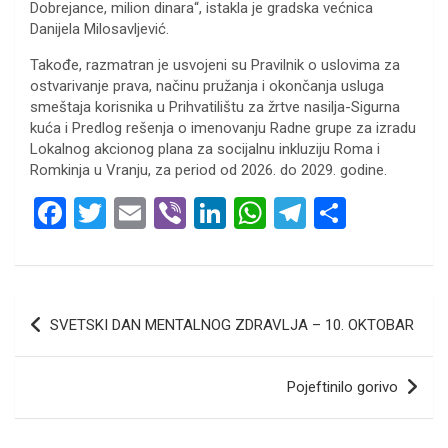
Dobrejance, milion dinara“, istakla je gradska većnica
Danijela Milosavljević.
Takođe, razmatran je usvojeni su Pravilnik o uslovima za
ostvarivanje prava, načinu pružanja i okončanja usluga
smeštaja korisnika u Prihvatilištu za žrtve nasilja-Sigurna
kuća i Predlog rešenja o imenovanju Radne grupe za izradu
Lokalnog akcionog plana za socijalnu inkluziju Roma i
Romkinja u Vranju, za period od 2026. do 2029. godine.
F
T
E
Vi
Li
W
T
S
a
wi
m
b
n
h
el
h
ce
tt
ail
er
ke
at
e
ar
b
er
dI
s
gr
e
Кретање
SVETSKI DAN MENTALNOG ZDRAVLJA – 10. OKTOBAR
o
n
A
a
чланка
o
p
m
Pojeftinilo gorivo
k
p