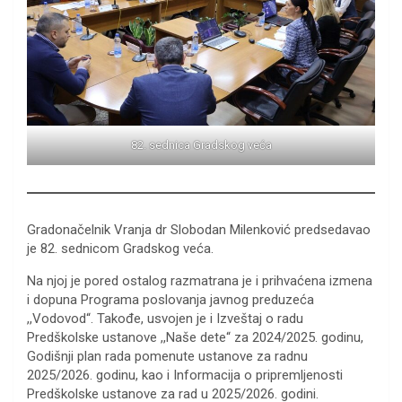
82. sednica Gradskog veća
Gradonačelnik Vranja dr Slobodan Milenković predsedavao
je 82. sednicom Gradskog veća.
Na njoj je pored ostalog razmatrana je i prihvaćena izmena
i dopuna Programa poslovanja javnog preduzeća
,,Vodovod“. Takođe, usvojen je i Izveštaj o radu
Predškolske ustanove ,,Naše dete“ za 2024/2025. godinu,
Godišnji plan rada pomenute ustanove za radnu
2025/2026. godinu, kao i Informacija o pripremljenosti
Predškolske ustanove za rad u 2025/2026. godini.