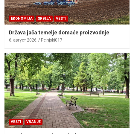
EKONOMIJA
SRBIJA
VESTI
Država jača temelje domaće proizvodnje
6. август 2026.
Pcinjski017
VESTI
VRANJE