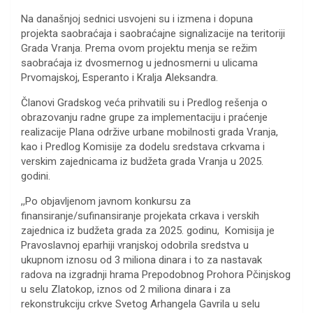
Na današnjoj sednici usvojeni su i izmena i dopuna
projekta saobraćaja i saobraćajne signalizacije na teritoriji
Grada Vranja. Prema ovom projektu menja se režim
saobraćaja iz dvosmernog u jednosmerni u ulicama
Prvomajskoj, Esperanto i Kralja Aleksandra.
Članovi Gradskog veća prihvatili su i Predlog rešenja o
obrazovanju radne grupe za implementaciju i praćenje
realizacije Plana održive urbane mobilnosti grada Vranja,
kao i Predlog Komisije za dodelu sredstava crkvama i
verskim zajednicama iz budžeta grada Vranja u 2025.
godini.
,,Po objavljenom javnom konkursu za
finansiranje/sufinansiranje projekata crkava i verskih
zajednica iz budžeta grada za 2025. godinu, Komisija je
Pravoslavnoj eparhiji vranjskoj odobrila sredstva u
ukupnom iznosu od 3 miliona dinara i to za nastavak
radova na izgradnji hrama Prepodobnog Prohora Pčinjskog
u selu Zlatokop, iznos od 2 miliona dinara i za
rekonstrukciju crkve Svetog Arhangela Gavrila u selu