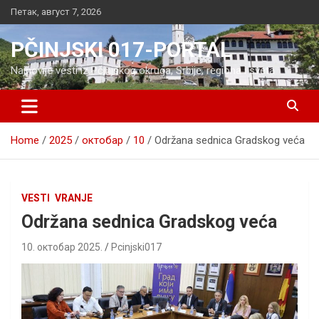
Skip
Петак, август 7, 2026
to
content
PČINJSKI 017-PORTAL
Najnovije vesti iz Pčinjskog okruga, Srbije, regiona i sveta
Home
2025
октобар
10
Održana sednica Gradskog veća
VESTI
VRANJE
Održana sednica Gradskog veća
10. октобар 2025.
Pcinjski017