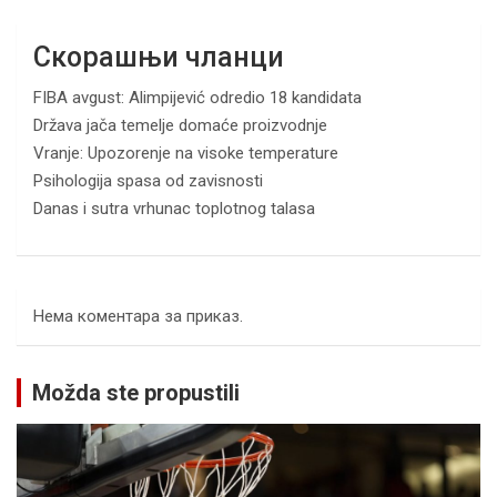
Скорашњи чланци
FIBA avgust: Alimpijević odredio 18 kandidata
Država jača temelje domaće proizvodnje
Vranje: Upozorenje na visoke temperature
Psihologija spasa od zavisnosti
Danas i sutra vrhunac toplotnog talasa
Нема коментара за приказ.
Možda ste propustili