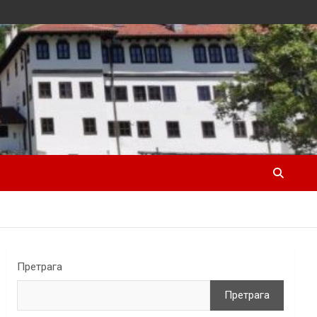
Претрага
Претрага