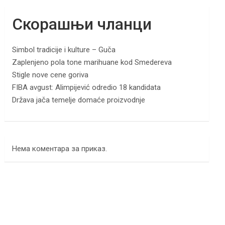
Скорашњи чланци
Simbol tradicije i kulture – Guča
Zaplenjeno pola tone marihuane kod Smedereva
Stigle nove cene goriva
FIBA avgust: Alimpijević odredio 18 kandidata
Država jača temelje domaće proizvodnje
Нема коментара за приказ.