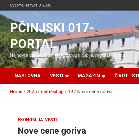
Skip
Субота, август 8, 2026
to
content
PČINJSKI 017-
PORTAL
Najnovije vesti iz Pčinjskog okruga, Srbije, regiona i sveta
NASLOVNA
VESTI
MAGAZIN
ŽIVOT I ST
Home
2025
септембар
19
Nove cene goriva
EKONOMIJA
VESTI
Nove cene goriva