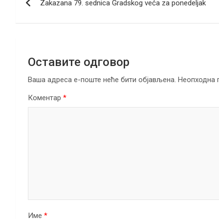
o
n
A
a
Zakazana 79. sednica Gradskog veća za ponedeljak
чланка
o
p
m
k
p
Оставите одговор
Ваша адреса е-поште неће бити објављена.
Неопходна 
Коментар
*
Име
*