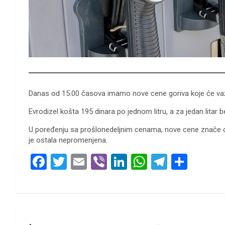
Danas od 15.00 časova imamo nove cene goriva koje će važ
Evrodizel košta 195 dinara po jednom litru, a za jedan litar b
U poređenju sa prošlonedeljnim cenama, nove cene znače da
je ostala nepromenjena.
F
T
E
Vi
Li
W
T
S
a
wi
m
b
n
h
el
h
ce
tt
ail
er
ke
at
e
ar
b
er
dI
s
gr
e
Кретање