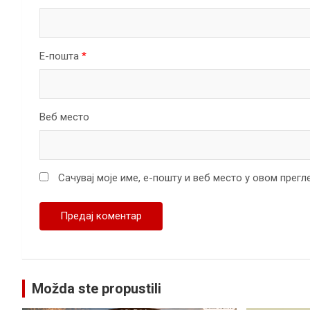
Е-пошта
*
Веб место
Сачувај моје име, е-пошту и веб место у овом прег
Možda ste propustili