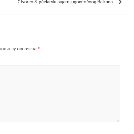
Otvoren 8. pčelarski sajam jugoistočnog Balkana
поља су означена
*