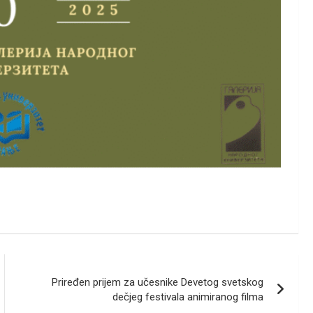
Priređen prijem za učesnike Devetog svetskog
dečjeg festivala animiranog filma