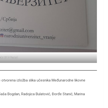
ski 017 Portal
će otvorena izložba slika učesnika Međunarodne likovne
Saša Bogdan, Radojica Bulatović, Đorđe Stanić, Marina