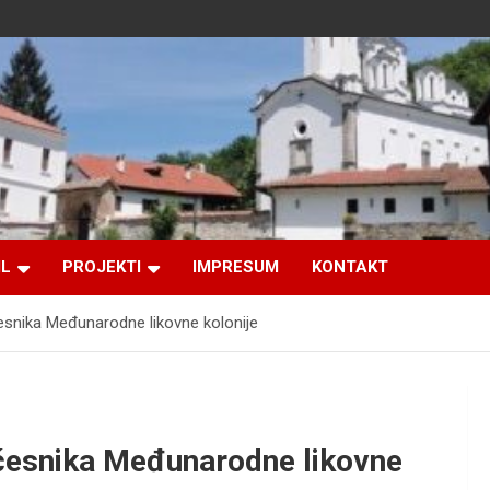
IL
PROJEKTI
IMPRESUM
KONTAKT
česnika Međunarodne likovne kolonije
 učesnika Međunarodne likovne