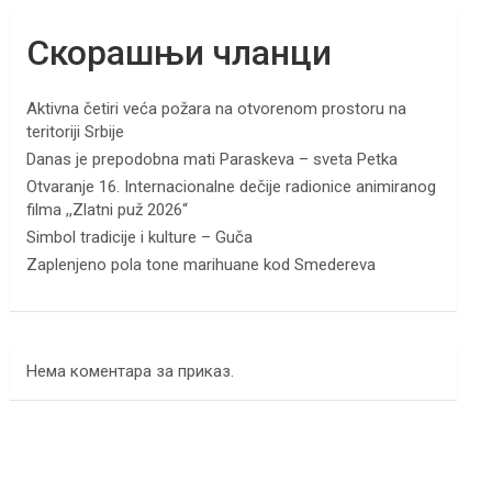
Скорашњи чланци
Aktivna četiri veća požara na otvorenom prostoru na
teritoriji Srbije
Danas je prepodobna mati Paraskeva – sveta Petka
Otvaranje 16. Internacionalne dečije radionice animiranog
filma ,,Zlatni puž 2026“
Simbol tradicije i kulture – Guča
Zaplenjeno pola tone marihuane kod Smedereva
Нема коментара за приказ.