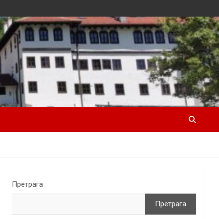
Претрага
Претрага