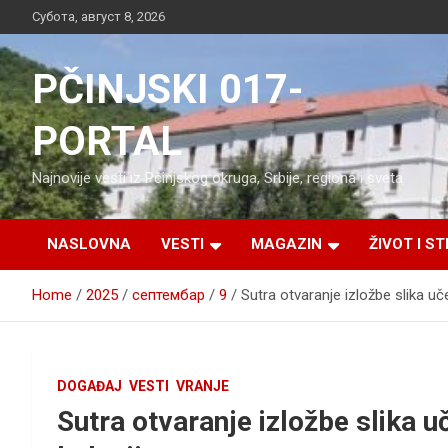
Skip
Субота, август 8, 2026
to
content
PČINJSKI 017-
PORTAL
Najnovije vesti iz Pčinjskog okruga, Srbije, regiona i sveta
NASLOVNA
VESTI
MAGAZIN
ŽIVOT I ST
Home
2025
септембар
9
Sutra otvaranje izložbe slika u
DOGAĐAJ
VESTI
VRANJE
Sutra otvaranje izložbe slika