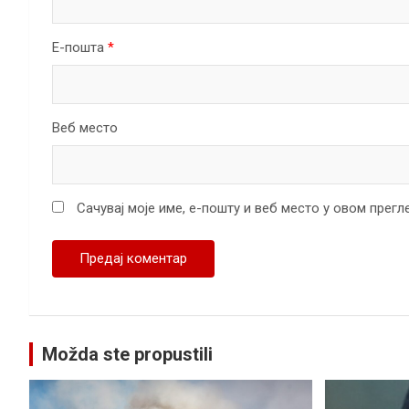
Е-пошта
*
Веб место
Сачувај моје име, е-пошту и веб место у овом прег
Možda ste propustili