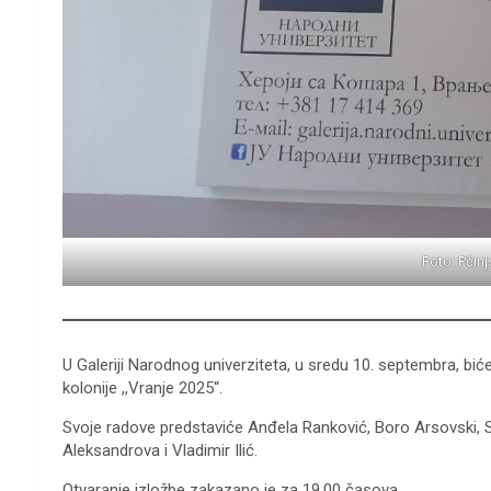
Foto: Pčinj
U Galeriji Narodnog univerziteta, u sredu 10. septembra, bi
kolonije ,,Vranje 2025“.
Svoje radove predstaviće Anđela Ranković, Boro Arsovski, 
Aleksandrova i Vladimir Ilić.
Otvaranje izložbe zakazano je za 19.00 časova.