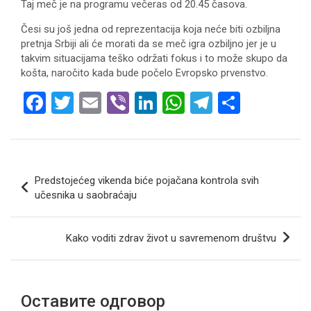
Taj meč je na programu večeras od 20.45 časova.
Česi su još jedna od reprezentacija koja neće biti ozbiljna
pretnja Srbiji ali će morati da se meč igra ozbiljno jer je u
takvim situacijama teško održati fokus i to može skupo da
košta, naročito kada bude počelo Evropsko prvenstvo.
F
T
E
Vi
Li
W
T
S
a
wi
m
b
n
h
el
h
ce
tt
ail
er
ke
at
e
ar
b
er
dI
s
gr
e
Кретање
Predstojećeg vikenda biće pojačana kontrola svih
o
n
A
a
чланка
učesnika u saobraćaju
o
p
m
k
p
Kako voditi zdrav život u savremenom društvu
Оставите одговор