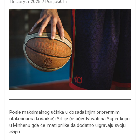
15. август 2025.
Pcinjski017
Posle maksimalnog učinka u dosadašnjim pripremnim
utakmicama košarkaši Srbije će učestvovati na Super kupu
u Minhenu gde će imati prilike da dodatno uigravaju svoju
ekipu.