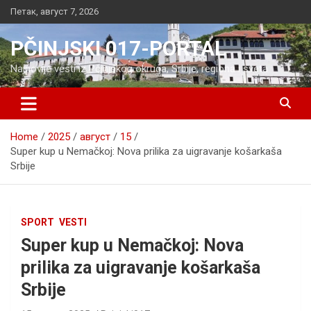
Skip
Петак, август 7, 2026
to
content
PČINJSKI 017-PORTAL
Najnovije vesti iz Pčinjskog okruga, Srbije, regiona i sveta
Home
2025
август
15
Super kup u Nemačkoj: Nova prilika za uigravanje košarkaša
Srbije
SPORT
VESTI
Super kup u Nemačkoj: Nova
prilika za uigravanje košarkaša
Srbije