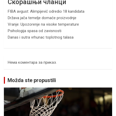
Скорашњи чланци
FIBA avgust: Alimpijević odredio 18 kandidata
Država jača temelje domaće proizvodnje
Vranje: Upozorenje na visoke temperature
Psihologija spasa od zavisnosti
Danas i sutra vrhunac toplotnog talasa
Нема коментара за приказ.
Možda ste propustili