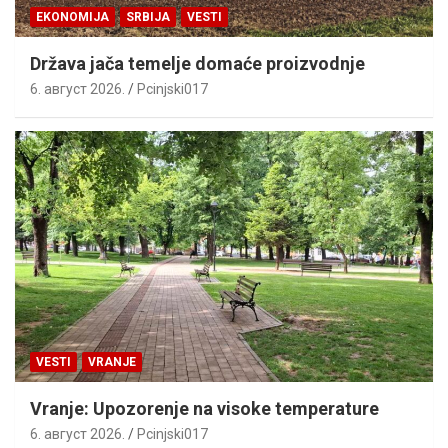
EKONOMIJA
SRBIJA
VESTI
Država jača temelje domaće proizvodnje
6. август 2026.
Pcinjski017
VESTI
VRANJE
Vranje: Upozorenje na visoke temperature
6. август 2026.
Pcinjski017