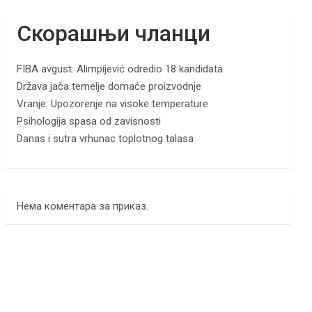
Скорашњи чланци
FIBA avgust: Alimpijević odredio 18 kandidata
Država jača temelje domaće proizvodnje
Vranje: Upozorenje na visoke temperature
Psihologija spasa od zavisnosti
Danas i sutra vrhunac toplotnog talasa
Нема коментара за приказ.