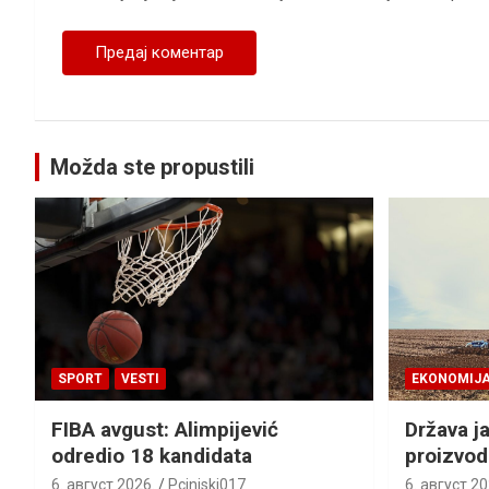
Možda ste propustili
SPORT
VESTI
EKONOMIJ
FIBA avgust: Alimpijević
Država j
odredio 18 kandidata
proizvod
6. август 2026.
Pcinjski017
6. август 20