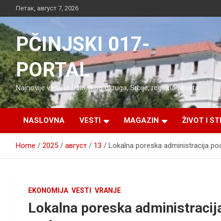
Skip
Петак, август 7, 2026
to
content
PČINJSKI 017-
PORTAL
Najnovije vesti iz Pčinjskog okruga, Srbije, regiona i sveta
NASLOVNA
VESTI
MAGAZIN
ŽIVOT I ST
Home
2025
август
13
Lokalna poreska administracija po
EKONOMIJA
VESTI
VRANJE
Lokalna poreska administracij