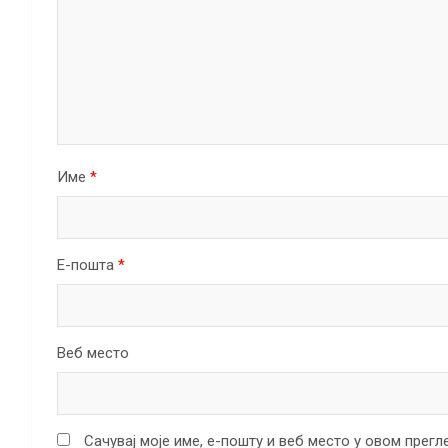
Име
*
Е-пошта
*
Веб место
Сачувај моје име, е-пошту и веб место у овом прег