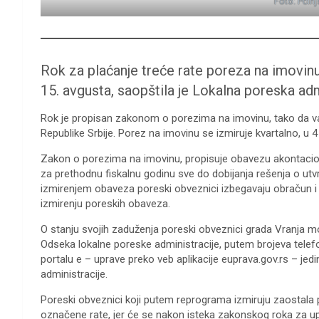
Foto: Pčinj
Rok za plaćanje treće rate poreza na imovinu 
15. avgusta, saopštila je Lokalna poreska ad
Rok je propisan zakonom o porezima na imovinu, tako da važ
Republike Srbije. Porez na imovinu se izmiruje kvartalno, u 4
Zakon o porezima na imovinu, propisuje obavezu akontacion
za prethodnu fiskalnu godinu sve do dobijanja rešenja o ut
izmirenjem obaveza poreski obveznici izbegavaju obračun 
izmirenju poreskih obaveza.
O stanju svojih zaduženja poreski obveznici grada Vranja mo
Odseka lokalne poreske administracije, putem brojeva telef
portalu e – uprave preko veb aplikacije euprava.gov.rs – j
administracije.
Poreski obveznici koji putem reprograma izmiruju zaostala 
označene rate, jer će se nakon isteka zakonskog roka za 