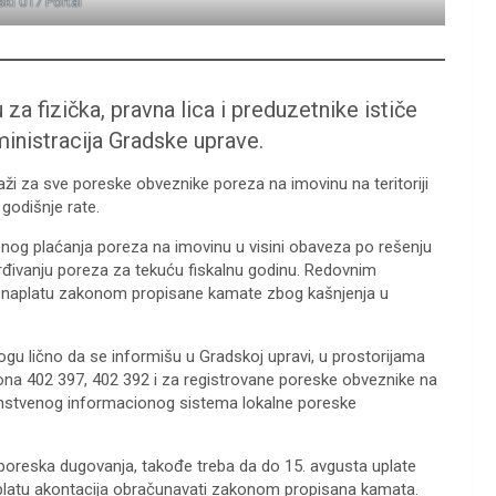
ski 017 Portal
za fizička, pravna lica i preduzetnike ističe
ministracija Gradske uprave.
i za sve poreske obveznike poreza na imovinu na teritoriji
 godišnje rate.
og plaćanja poreza na imovinu u visini obaveza po rešenju
vrđivanju poreza za tekuću fiskalnu godinu. Redovnim
i naplatu zakonom propisane kamate zbog kašnjenja u
gu lično da se informišu u Gradskoj upravi, u prostorijama
ona 402 397, 402 392 i za registrovane poreske obveznike na
edinstvenog informacionog sistema lokalne poreske
poreska dugovanja, takođe treba da do 15. avgusta uplate
uplatu akontacija obračunavati zakonom propisana kamata.