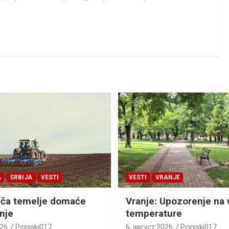
A
SRBIJA
VESTI
VESTI
VRANJE
ača temelje domaće
Vranje: Upozorenje na 
nje
temperature
26.
Pcinjski017
6. август 2026.
Pcinjski017