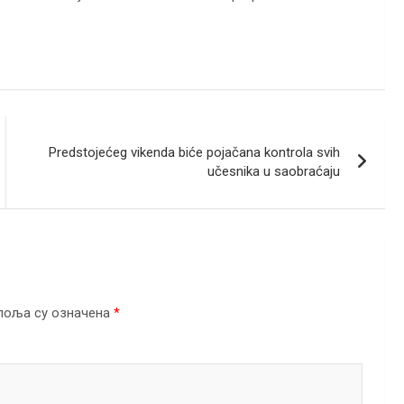
Predstojećeg vikenda biće pojačana kontrola svih
učesnika u saobraćaju
поља су означена
*