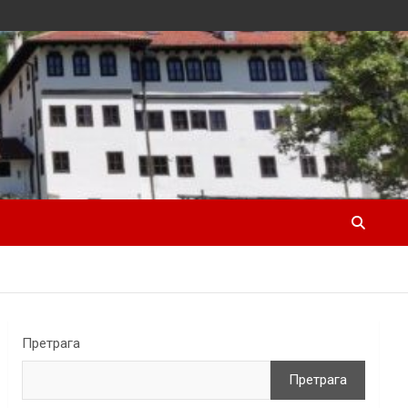
Претрага
Претрага