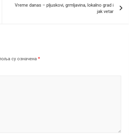
Vreme danas – pljuskovi, grmljavina, lokalno grad i
jak vetar
поља су означена
*