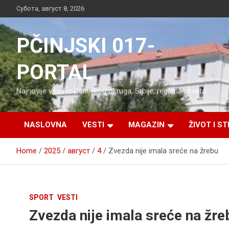
Skip
Субота, август 8, 2026
to
content
PČINJSKI 017-
PORTAL
Najnovije vesti iz Pčinjskog okruga, Srbije, regiona i sveta
NASLOVNA
VESTI
MAGAZIN
ŽIVOT I ST
Home
2025
август
4
Zvezda nije imala sreće na žrebu
SPORT
VESTI
Zvezda nije imala sreće na žre