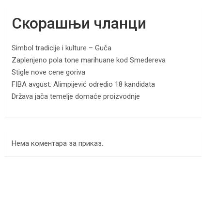
Скорашњи чланци
Simbol tradicije i kulture – Guča
Zaplenjeno pola tone marihuane kod Smedereva
Stigle nove cene goriva
FIBA avgust: Alimpijević odredio 18 kandidata
Država jača temelje domaće proizvodnje
Нема коментара за приказ.