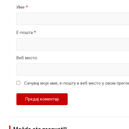
Име
*
Е-пошта
*
Веб место
Сачувај моје име, е-пошту и веб место у овом прег