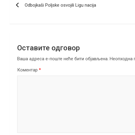
o
n
A
a
Odbojkaši Poljske osvojili Ligu nacija
чланка
o
p
m
k
p
Оставите одговор
Ваша адреса е-поште неће бити објављена.
Неопходна 
Коментар
*