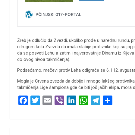
Žreb je odlučio da Zvezdi, ukoliko prođe u narednu rundu, p
i drugom kolu Zvezda da imala slabije protivnike koji su joj 
da se posveti Lehu a zatim i najverovatnije Dinamu iz Kijeva 
do ovog nivoa takmičenja).
Podsećamo, mečevi protiv Leha odigraće se 6. i 12. avgusta, a
Mogla je Crvena zvezda da dobije i mnogo lakšeg protivnika u p
takmičenja Lige šampiona gde će biti još jačih ekipa, mora s
F
T
E
Vi
Li
W
T
S
a
wi
m
b
n
h
el
h
ce
tt
ail
er
ke
at
e
ar
b
er
dI
s
gr
e
Кретање