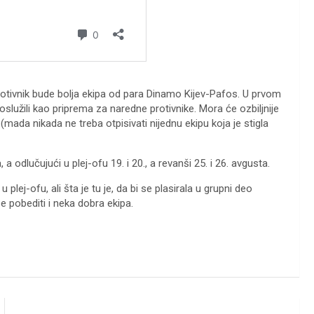
rotivnik bude bolja ekipa od para Dinamo Kijev-Pafos. U prvom
poslužili kao priprema za naredne protivnike. Mora će ozbiljnije
(mada nikada ne treba otpisivati nijednu ekipu koja je stigla
 odlučujući u plej-ofu 19. i 20., a revanši 25. i 26. avgusta.
lej-ofu, ali šta je tu je, da bi se plasirala u grupni deo
e pobediti i neka dobra ekipa.