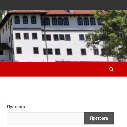
Претрага
Претрага