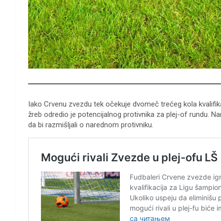
Iako Crvenu zvezdu tek očekuje dvomeč trećeg kola kvalifika
žreb odredio je potencijalnog protivnika za plej-of rundu. N
da bi razmišljali o narednom protivniku.