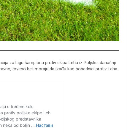
cija za Ligu šampiona protiv ekipa Leha iz Poljske, današnji
aravno, crveno beli moraju da izađu kao pobednici protiv Leha