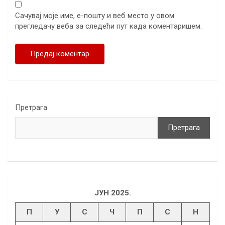
Сачувај моје име, е-пошту и веб место у овом
прегледачу веба за следећи пут када коментаришем.
Претрага
Претрага
ЈУН 2025.
П
У
С
Ч
П
С
Н