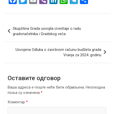
F
T
E
Vi
Li
W
T
S
a
wi
m
b
n
h
el
h
ce
tt
ail
er
ke
at
e
ar
b
er
dI
s
gr
e
Кретање
Skupština Grada usvojila izveštaje o radu
o
n
A
a
чланка
gradonačelnika i Gradskog veća
o
p
m
k
p
Usvojena Odluka o završnom računu budžeta grada
Vranja za 2024. godinu
Оставите одговор
Ваша адреса е-поште неће бити објављена.
Неопходна
поља су означена
*
Коментар
*