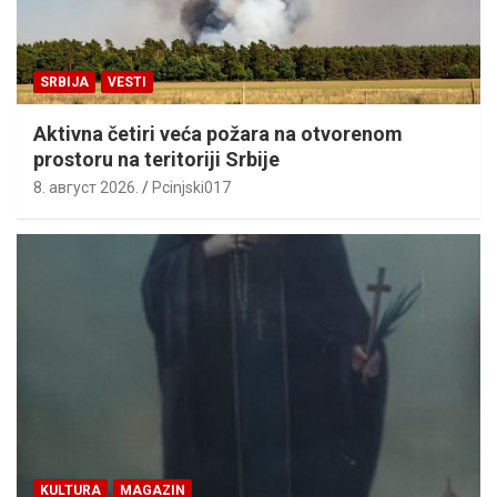
SRBIJA
VESTI
Aktivna četiri veća požara na otvorenom
prostoru na teritoriji Srbije
8. август 2026.
Pcinjski017
KULTURA
MAGAZIN