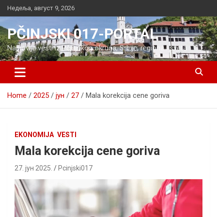
Skip
Недеља, август 9, 2026
to
content
PČINJSKI 017-PORTAL
Najnovije vesti iz Pčinjskog okruga, Srbije, regiona i sveta
Home
2025
јун
27
Mala korekcija cene goriva
EKONOMIJA
VESTI
Mala korekcija cene goriva
27. јун 2025.
Pcinjski017