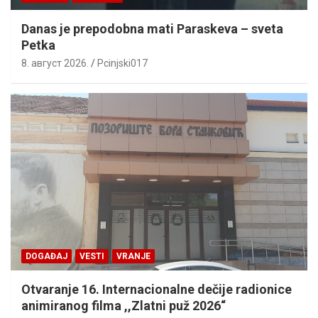
Danas je prepodobna mati Paraskeva – sveta
Petka
8. август 2026.
Pcinjski017
DOGAĐAJ
VESTI
VRANJE
Otvaranje 16. Internacionalne dečije radionice
animiranog filma ,,Zlatni puž 2026“