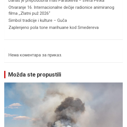
Danas je prepodobna mati Paraskeva – sveta Petka
Otvaranje 16. Internacionalne dečije radionice animiranog
filma ,,Zlatni puž 2026“
Simbol tradicije i kulture – Guča
Zaplenjeno pola tone marihuane kod Smedereva
Нема коментара за приказ.
Možda ste propustili