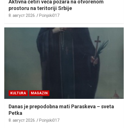
Aktivna četiri veća požara na otvorenom
prostoru na teritoriji Srbije
8. август 2026.
Pcinjski017
KULTURA
MAGAZIN
Danas je prepodobna mati Paraskeva – sveta
Petka
8. август 2026.
Pcinjski017