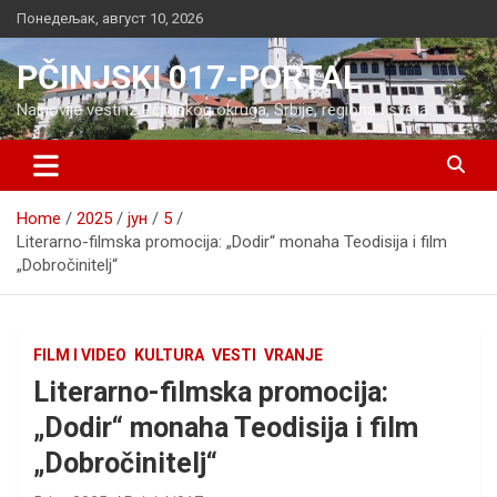
Skip
Понедељак, август 10, 2026
to
content
PČINJSKI 017-PORTAL
Najnovije vesti iz Pčinjskog okruga, Srbije, regiona i sveta
Home
2025
јун
5
Literarno-filmska promocija: „Dodir“ monaha Teodisija i film
„Dobročinitelj“
FILM I VIDEO
KULTURA
VESTI
VRANJE
Literarno-filmska promocija:
„Dodir“ monaha Teodisija i film
„Dobročinitelj“