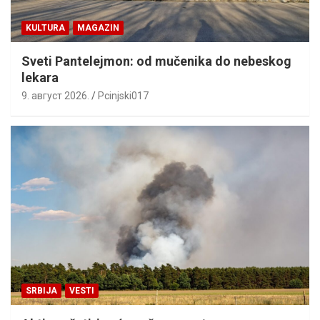
KULTURA
MAGAZIN
Sveti Pantelejmon: od mučenika do nebeskog
lekara
9. август 2026.
Pcinjski017
SRBIJA
VESTI