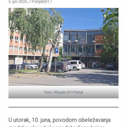
5. јун 2025.
Pcinjski017
Foto: Pčinjski 017 Portal
U utorak, 10. juna, povodom obeležavanja