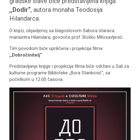
gradske slave biće predstavljena knjiga
,,Dodir“
, autora monaha Teodosija
Hilandarca.
O knjizi, objavljenoj sa blagoslovom Sabora staraca
manastira Hilandara, govoriće prof. Boško Milosavljević.
Tim povodom biće upriličena i projekcija filma
,,Dobročinitelj“
.
Predstavljanje knjige i projekcija filma biće održani u Sali za
kulturne programe Biblioteke „Bora Stanković“, sa
početkom u 12.00 časova.