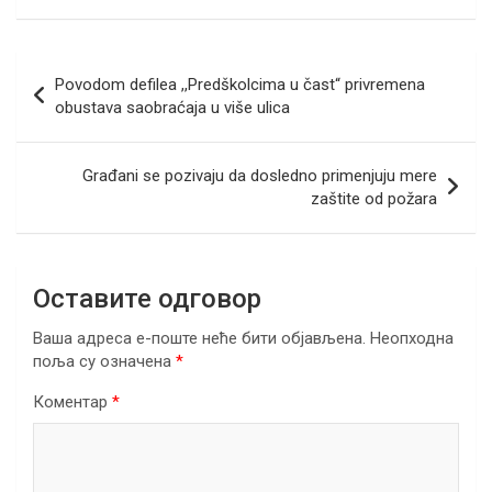
ce
tt
ail
er
ke
at
e
ar
b
er
dI
s
gr
e
Кретање
Povodom defilea ,,Predškolcima u čast“ privremena
o
n
A
a
чланка
obustava saobraćaja u više ulica
o
p
m
k
p
Građani se pozivaju da dosledno primenjuju mere
zaštite od požara
Оставите одговор
Ваша адреса е-поште неће бити објављена.
Неопходна
поља су означена
*
Коментар
*