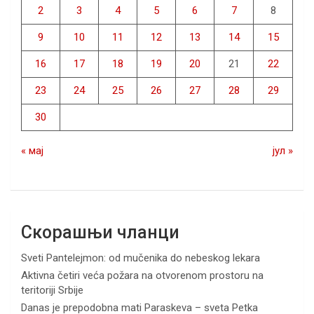
2
3
4
5
6
7
8
9
10
11
12
13
14
15
16
17
18
19
20
21
22
23
24
25
26
27
28
29
30
« мај
јул »
Скорашњи чланци
Sveti Pantelejmon: od mučenika do nebeskog lekara
Aktivna četiri veća požara na otvorenom prostoru na
teritoriji Srbije
Danas je prepodobna mati Paraskeva – sveta Petka