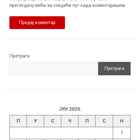
прегледачу веба за следећи пут када коментаришем.
Претрага
Претрага
ЈУН 2025.
П
У
С
Ч
П
С
Н
1