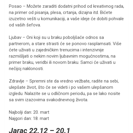
Posao – Možete zaraditi dodatni prihod od kreativnog rada,
na primer od pisanja, plesa, crtanja, dizajna itd. Bićete
izuzetno vešti u komunikaciji, a vaše ideje će dobiti pohvale
od vaših šefova.
Ljubav – Oni koji su u braku poboljšaće odnos sa
partnerom, a stare strasti će se ponovo rasplamsati. Više
ćete uživati u zajedničkim trenucima i intenzivnije
razmišljati o nekim novim ljubavnim mogućnostima, na
primer braku, veridbi ili novom braku. Samci će uživati u
nečijoj naklonosti.
Zdravlje – Spremni ste da vredno vežbate, radite na sebi,
ulepšate život, što će se videti i po vašem ulepšanom
izgledu. Nalazite se u odličnom periodu, pa se lako nosite
sa svim izazovima svakodnevnog života.
Najbolji dan: 20. mart
Najgori dan: 18. mart
Jarac 22.12 – 20.1