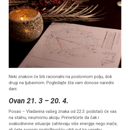
Neki znakovi će biti racionalni na poslovnom polju, dok
drugi na ljubavnom. Pogledajte šta vam donose naredni
dani.
Ovan 21. 3 – 20. 4.
Posao – Vladavina vašeg znaka od 22.3. podstaći će vas
na stalnu, neumornu akciju. Primetićete da čak i
svakodnevne situacije zahtevaju više energije nego inače,
ali ćete svojom snalažljivošću utrti put ka uspehu.