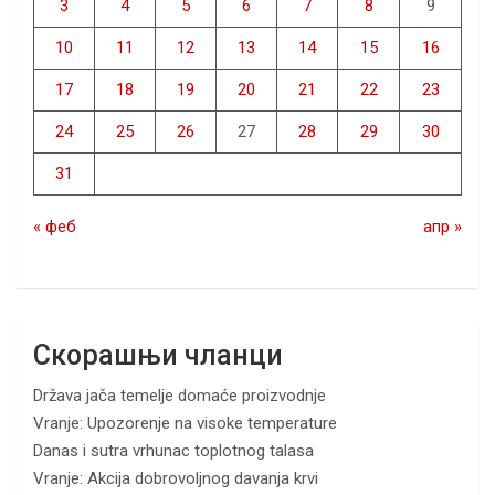
3
4
5
6
7
8
9
10
11
12
13
14
15
16
17
18
19
20
21
22
23
24
25
26
27
28
29
30
31
« феб
апр »
Скорашњи чланци
Država jača temelje domaće proizvodnje
Vranje: Upozorenje na visoke temperature
Danas i sutra vrhunac toplotnog talasa
Vranje: Akcija dobrovoljnog davanja krvi