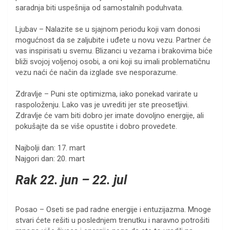
saradnja biti uspešnija od samostalnih poduhvata.
Ljubav – Nalazite se u sjajnom periodu koji vam donosi
mogućnost da se zaljubite i uđete u novu vezu. Partner će
vas inspirisati u svemu. Blizanci u vezama i brakovima biće
bliži svojoj voljenoj osobi, a oni koji su imali problematičnu
vezu naći će način da izglade sve nesporazume.
Zdravlje – Puni ste optimizma, iako ponekad varirate u
raspoloženju. Lako vas je uvrediti jer ste preosetljivi.
Zdravlje će vam biti dobro jer imate dovoljno energije, ali
pokušajte da se više opustite i dobro provedete.
Najbolji dan: 17. mart
Najgori dan: 20. mart
Rak 22. jun – 22. jul
Posao – Oseti se pad radne energije i entuzijazma. Mnoge
stvari ćete rešiti u poslednjem trenutku i naravno potrošiti