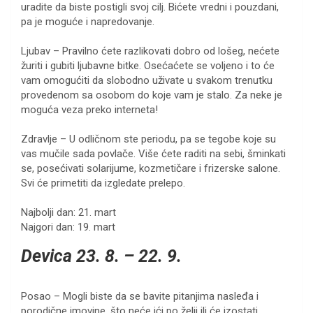
uradite da biste postigli svoj cilj. Bićete vredni i pouzdani,
pa je moguće i napredovanje.
Ljubav – Pravilno ćete razlikovati dobro od lošeg, nećete
žuriti i gubiti ljubavne bitke. Osećaćete se voljeno i to će
vam omogućiti da slobodno uživate u svakom trenutku
provedenom sa osobom do koje vam je stalo. Za neke je
moguća veza preko interneta!
Zdravlje – U odličnom ste periodu, pa se tegobe koje su
vas mučile sada povlače. Više ćete raditi na sebi, šminkati
se, posećivati solarijume, kozmetičare i frizerske salone.
Svi će primetiti da izgledate prelepo.
Najbolji dan: 21. mart
Najgori dan: 19. mart
Devica 23. 8. – 22. 9.
Posao – Mogli biste da se bavite pitanjima nasleđa i
porodične imovine, što neće ići po želji ili će izostati