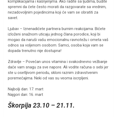
komplikacijama i kašnjenjima. Ako radite sa ljudima, budite
spremni da ćete često morati da razgovarate sa vrednim,
nezadovoljnim pojedincima koji će vam se obratiti za
savet.
Ljubav – Iznenadićete partnera burnim reakcijama. Bićete
izloženi snažnom uticaju jednog člana porodice, koji bi
mogao da naruši vašu emocionalnu ravnotežu i ometa vaš
odnos sa voljenom osobom. Samci, osoba koja vam se
dopada trenutno nije dostupna!
Zdravlje – Povećan unos vitamina i svakodnevno vežbanje
daće vam snagu za sve napore. Ali vodite računa o sebi jer
ste u osetljivom periodu, skloni raznim zdravstvenim
poremećajima. Neki od vas su veoma iscrpljeni.
Najbolji dan: 17. mart
Najgori dan: 16. mart
Škorpija 23.10 – 21.11.