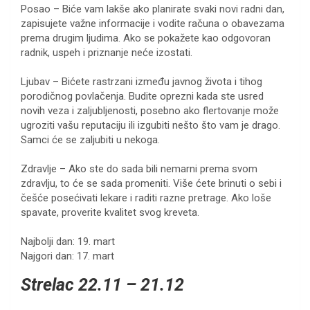
Posao – Biće vam lakše ako planirate svaki novi radni dan,
zapisujete važne informacije i vodite računa o obavezama
prema drugim ljudima. Ako se pokažete kao odgovoran
radnik, uspeh i priznanje neće izostati.
Ljubav – Bićete rastrzani između javnog života i tihog
porodičnog povlačenja. Budite oprezni kada ste usred
novih veza i zaljubljenosti, posebno ako flertovanje može
ugroziti vašu reputaciju ili izgubiti nešto što vam je drago.
Samci će se zaljubiti u nekoga.
Zdravlje – Ako ste do sada bili nemarni prema svom
zdravlju, to će se sada promeniti. Više ćete brinuti o sebi i
češće posećivati lekare i raditi razne pretrage. Ako loše
spavate, proverite kvalitet svog kreveta.
Najbolji dan: 19. mart
Najgori dan: 17. mart
Strelac 22.11 – 21.12