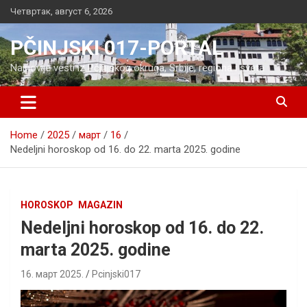
Skip
Четвртак, август 6, 2026
to
content
PČINJSKI 017-PORTAL
Najnovije vesti iz Pčinjskog okruga, Srbije, regiona i sveta
Home
2025
март
16
Nedeljni horoskop od 16. do 22. marta 2025. godine
HOROSKOP
MAGAZIN
Nedeljni horoskop od 16. do 22.
marta 2025. godine
16. март 2025.
Pcinjski017