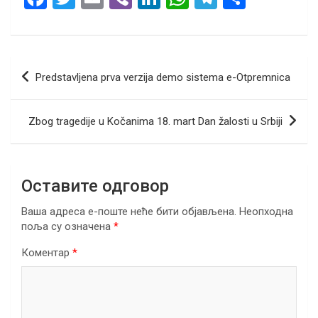
a
wi
m
b
n
h
el
h
ce
tt
ail
er
ke
at
e
ar
b
er
dI
s
gr
e
Кретање
Predstavljena prva verzija demo sistema e-Otpremnica
o
n
A
a
чланка
o
p
m
Zbog tragedije u Kočanima 18. mart Dan žalosti u Srbiji
k
p
Оставите одговор
Ваша адреса е-поште неће бити објављена.
Неопходна
поља су означена
*
Коментар
*