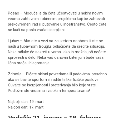
Posao – Moguće je da ćete učestvovati u nekim novim,
veoma zahtevnim i obimnim projektima koji će zahtevati
prekovremeni rad ili putovanje u inostranstvo. Često ćete
se kući sa posla vraćati iscrpljeni.
Ljubav – Ako ste u vezi sa zauzetom osobom ili ste se
našli u ljubavnom trouglu, odlučićete da sredite situaciju.
Neke odluke će sazreti u vama, iako ih možda još nećete
sprovesti u delo. Neka vaš osnovni kriterijum bude vaša
lična sreća i blagostanje.
Zdravlje – Bićete skloni povredama ili padovima, posebno
ako se bavite sportom ili radite teške fizičke poslove.
Čuvajte se iscrpljenosti i preterivanja bilo koje vrste.
Podložni ste virusima i visokim temperaturama!
Najbolji dan: 19. mart
Najgori dan: 17. mart