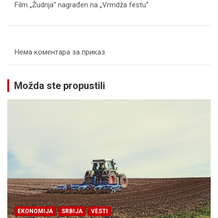
Film „Žudnja“ nagrađen na „Vrmdža festu“
Нема коментара за приказ.
Možda ste propustili
EKONOMIJA
SRBIJA
VESTI