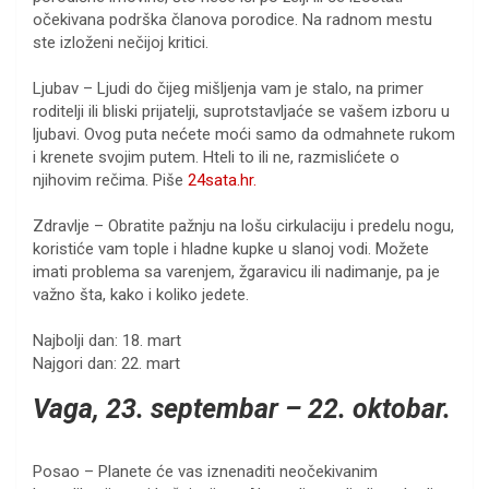
očekivana podrška članova porodice. Na radnom mestu
ste izloženi nečijoj kritici.
Ljubav – Ljudi do čijeg mišljenja vam je stalo, na primer
roditelji ili bliski prijatelji, suprotstavljaće se vašem izboru u
ljubavi. Ovog puta nećete moći samo da odmahnete rukom
i krenete svojim putem. Hteli to ili ne, razmislićete o
njihovim rečima. Piše
24sata.hr.
Zdravlje – Obratite pažnju na lošu cirkulaciju i predelu nogu,
koristiće vam tople i hladne kupke u slanoj vodi. Možete
imati problema sa varenjem, žgaravicu ili nadimanje, pa je
važno šta, kako i koliko jedete.
Najbolji dan: 18. mart
Najgori dan: 22. mart
Vaga, 23. septembar – 22. oktobar.
Posao – Planete će vas iznenaditi neočekivanim