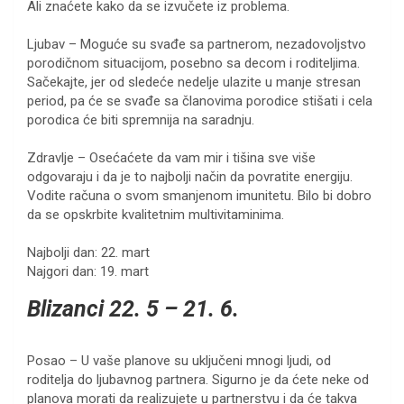
Ali znaćete kako da se izvučete iz problema.
Ljubav – Moguće su svađe sa partnerom, nezadovoljstvo
porodičnom situacijom, posebno sa decom i roditeljima.
Sačekajte, jer od sledeće nedelje ulazite u manje stresan
period, pa će se svađe sa članovima porodice stišati i cela
porodica će biti spremnija na saradnju.
Zdravlje – Osećaćete da vam mir i tišina sve više
odgovaraju i da je to najbolji način da povratite energiju.
Vodite računa o svom smanjenom imunitetu. Bilo bi dobro
da se opskrbite kvalitetnim multivitaminima.
Najbolji dan: 22. mart
Najgori dan: 19. mart
Blizanci 22. 5 – 21. 6.
Posao – U vaše planove su uključeni mnogi ljudi, od
roditelja do ljubavnog partnera. Sigurno je da ćete neke od
planova morati da realizujete u partnerstvu i da će takva