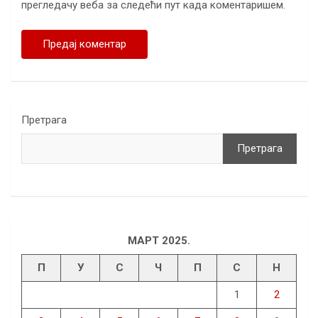
прегледачу веба за следећи пут када коментаришем.
Претрага
Претрага
МАРТ 2025.
П
У
С
Ч
П
С
Н
1
2