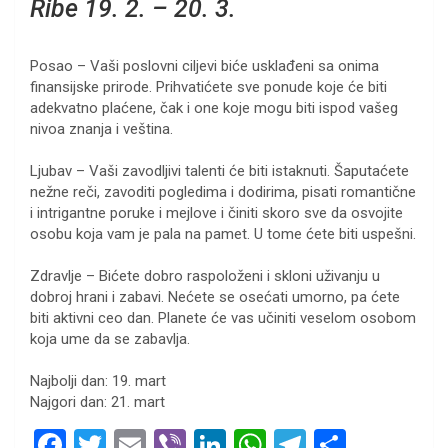
Ribe 19. 2. – 20. 3.
Posao – Vaši poslovni ciljevi biće usklađeni sa onima
finansijske prirode. Prihvatićete sve ponude koje će biti
adekvatno plaćene, čak i one koje mogu biti ispod vašeg
nivoa znanja i veština.
Ljubav – Vaši zavodljivi talenti će biti istaknuti. Šaputaćete
nežne reči, zavoditi pogledima i dodirima, pisati romantične
i intrigantne poruke i mejlove i činiti skoro sve da osvojite
osobu koja vam je pala na pamet. U tome ćete biti uspešni.
Zdravlje – Bićete dobro raspoloženi i skloni uživanju u
dobroj hrani i zabavi. Nećete se osećati umorno, pa ćete
biti aktivni ceo dan. Planete će vas učiniti veselom osobom
koja ume da se zabavlja.
Najbolji dan: 19. mart
Najgori dan: 21. mart
F
T
E
Vi
Li
W
T
S