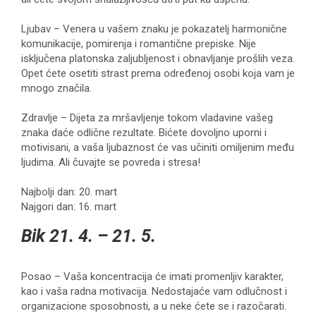
Ljubav – Venera u vašem znaku je pokazatelj harmonične
komunikacije, pomirenja i romantične prepiske. Nije
isključena platonska zaljubljenost i obnavljanje prošlih veza.
Opet ćete osetiti strast prema određenoj osobi koja vam je
mnogo značila.
Zdravlje – Dijeta za mršavljenje tokom vladavine vašeg
znaka daće odlične rezultate. Bićete dovoljno uporni i
motivisani, a vaša ljubaznost će vas učiniti omiljenim među
ljudima. Ali čuvajte se povreda i stresa!
Najbolji dan: 20. mart
Najgori dan: 16. mart
Bik 21. 4. – 21. 5.
Posao – Vaša koncentracija će imati promenljiv karakter,
kao i vaša radna motivacija. Nedostajaće vam odlučnost i
organizacione sposobnosti, a u neke ćete se i razočarati.