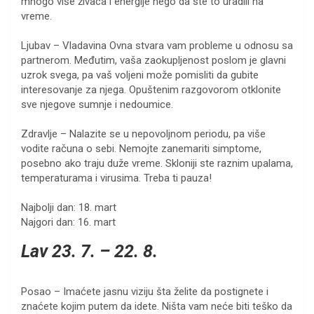
mnogo više živaca i energije nego da ste to uradili na
vreme.
Ljubav – Vladavina Ovna stvara vam probleme u odnosu sa
partnerom. Međutim, vaša zaokupljenost poslom je glavni
uzrok svega, pa vaš voljeni može pomisliti da gubite
interesovanje za njega. Opuštenim razgovorom otklonite
sve njegove sumnje i nedoumice.
Zdravlje – Nalazite se u nepovoljnom periodu, pa više
vodite računa o sebi. Nemojte zanemariti simptome,
posebno ako traju duže vreme. Skloniji ste raznim upalama,
temperaturama i virusima. Treba ti pauza!
Najbolji dan: 18. mart
Najgori dan: 16. mart
Lav 23. 7. – 22. 8.
Posao – Imaćete jasnu viziju šta želite da postignete i
znaćete kojim putem da idete. Ništa vam neće biti teško da