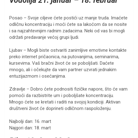
Vodolija 21. januar – 18. februar
Posao – Svoje ciljeve ćete postići uz manje truda. Imaćete
odličnu koncentraciju i moći ćete sa lakoćom da se nosite
i sa najzahtevnijim radnim zadacima. Neki od vas bi mogli
održati predavanje većoj grupi ljudi.
Ljubav – Mogli biste ostvariti zanimljive emotivne kontakte
preko internet pričaonica, na putovanjima, seminarima,
kursevima. Vaš bračni život će se poboljšati. Daćete
mnogo, ali i očekujte da vam partner uzvrati jednakim
entuzijazmom i osećanjima.
Zdravlje – Dobro ćete podnositi fizičke napore, što će vam
pomoći da razbistrite um i poboljšate koncentraciju.
Mnogo ćete se kretati i raditi na svojoj kondiciji. Aktivan
društveni život će doprineti odličnom raspoloženju.
Najbolji dan: 16. mart
Najgori dan: 18. mart