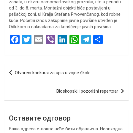
zanata, u okviru osmomartovskog praznika, i to u periodu
od 3. do 8. marta. Montažni objekti biće postavljeni u
pešačkoj zoni, ul Kralja Stefana Prvovenčanog, kod robne
kuće. Početni iznos zakupnine javne površine utvrđen je
Odlukom o naknadama za korišćenje javnih površina.
F
T
E
Vi
Li
W
T
S
a
wi
m
b
n
h
el
h
ce
tt
ail
er
ke
at
e
ar
b
er
dI
s
gr
e
Кретање
Otvoreni konkursi za upis u vojne škole
o
n
A
a
чланка
o
p
m
Bioskopski i pozorišni repertoar
k
p
Оставите одговор
Ваша адреса е-поште неће бити објављена.
Неопходна