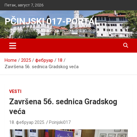
Skip
Петак, август 7, 2026
to
content
PČINJSKI 017-PORTAL
Najnovije vesti iz Pčinjskog okruga, Srbije, regiona i sveta
Home
2025
фебруар
18
Završena 56. sednica Gradskog veća
VESTI
Završena 56. sednica Gradskog
veća
18. фебруар 2025.
Pcinjski017