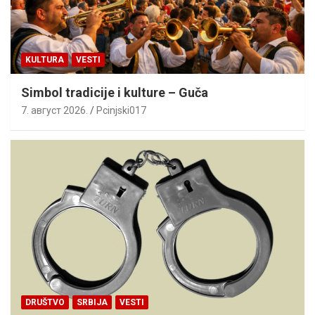
KULTURA
VESTI
Simbol tradicije i kulture – Guča
7. август 2026.
Pcinjski017
DRUŠTVO
SRBIJA
VESTI