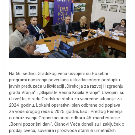
Na 56. sednici Gradskog veća usvojeni su Posebni
programi namirenja poverilaca u likvidacionom postupku
javnih preduzeća u likvidaciji „Direkcija za razvoj i izgradnju
grada Vranja“ i „Skijalište Besna Kobila Vranje“. Usvojeni su
i Izveštaj o radu Gradskog štaba za vanredne situacije za
2024. godinu, Lokalni operativni plan odbrane od poplava
za vode drugog reda u 2025. godini, kao i Predlog Rešenja
o obrazovanju Organizacionog odbora 45. manifestacije
„Borini pozorišni dani“. Članovi Veća doneli su i zaključak o
prodaji cveća, suvenira i proizvoda starih ili umetničkih