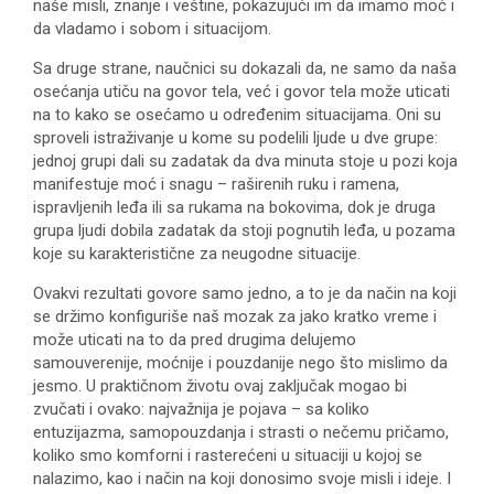
naše misli, znanje i veštine, pokazujući im da imamo moć i
da vladamo i sobom i situacijom.
Sa druge strane, naučnici su dokazali da, ne samo da naša
osećanja utiču na govor tela, već i govor tela može uticati
na to kako se osećamo u određenim situacijama. Oni su
sproveli istraživanje u kome su podelili ljude u dve grupe:
jednoj grupi dali su zadatak da dva minuta stoje u pozi koja
manifestuje moć i snagu – raširenih ruku i ramena,
ispravljenih leđa ili sa rukama na bokovima, dok je druga
grupa ljudi dobila zadatak da stoji pognutih leđa, u pozama
koje su karakteristične za neugodne situacije.
Ovakvi rezultati govore samo jedno, a to je da način na koji
se držimo konfiguriše naš mozak za jako kratko vreme i
može uticati na to da pred drugima delujemo
samouverenije, moćnije i pouzdanije nego što mislimo da
jesmo. U praktičnom životu ovaj zaključak mogao bi
zvučati i ovako: najvažnija je pojava – sa koliko
entuzijazma, samopouzdanja i strasti o nečemu pričamo,
koliko smo komforni i rasterećeni u situaciji u kojoj se
nalazimo, kao i način na koji donosimo svoje misli i ideje. I