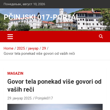
Skip
Понедељак, август 10, 2026
to
content
PČINJSKI 017-PORTAL
Najnovije vesti iz Pčinjskog okruga, Srbije, regiona i sveta
Home
2025
јануар
29
Govor tela ponekad više govori od vaših reči
MAGAZIN
Govor tela ponekad više govori od
vaših reči
29. јануар 2025.
Pcinjski017