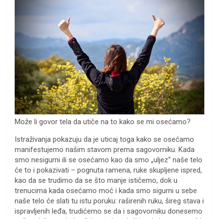
Može li govor tela da utiče na to kako se mi osećamo?
Istraživanja pokazuju da je uticaj toga kako se osećamo
manifestujemo našim stavom prema sagovorniku. Kada
smo nesigurni ili se osećamo kao da smo „uljez“ naše telo
će to i pokazivati – pognuta ramena, ruke skupljene ispred,
kao da se trudimo da se što manje ističemo, dok u
trenucima kada osećamo moć i kada smo sigurni u sebe
naše telo će slati tu istu poruku: raširenih ruku, šireg stava i
ispravljenih leđa, trudićemo se da i sagovorniku donesemo