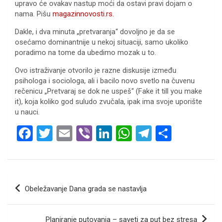
upravo će ovakav nastup moći da ostavi pravi dojam o
nama. Pišu
magazinnovosti.rs.
Dakle, i dva minuta „pretvaranja“ dovoljno je da se
osećamo dominantnije u nekoj situaciji, samo ukoliko
poradimo na tome da ubedimo mozak u to.
Ovo istraživanje otvorilo je razne diskusije između
psihologa i sociologa, ali i bacilo novo svetlo na čuvenu
rečenicu „Pretvaraj se dok ne uspeš“ (Fake it till you make
it), koja koliko god suludo zvučala, ipak ima svoje uporište
u nauci.
F
T
E
Vi
Li
W
T
S
a
wi
m
b
n
h
el
h
ce
tt
ail
er
ke
at
e
ar
b
er
dI
s
gr
e
Кретање
Obeležavanje Dana grada se nastavlja
o
n
A
a
чланка
o
p
m
Planiranje putovanja – saveti za put bez stresa