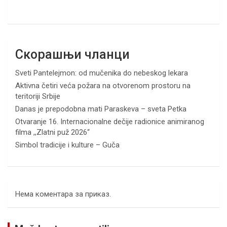
Скорашњи чланци
Sveti Pantelejmon: od mučenika do nebeskog lekara
Aktivna četiri veća požara na otvorenom prostoru na
teritoriji Srbije
Danas je prepodobna mati Paraskeva – sveta Petka
Otvaranje 16. Internacionalne dečije radionice animiranog
filma ,,Zlatni puž 2026“
Simbol tradicije i kulture – Guča
Нема коментара за приказ.