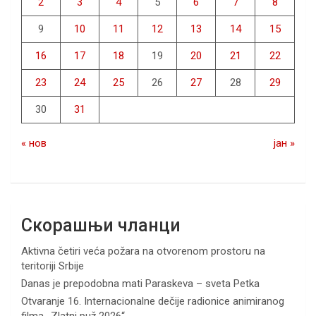
2
3
4
5
6
7
8
9
10
11
12
13
14
15
16
17
18
19
20
21
22
23
24
25
26
27
28
29
30
31
« нов
јан »
Скорашњи чланци
Aktivna četiri veća požara na otvorenom prostoru na
teritoriji Srbije
Danas je prepodobna mati Paraskeva – sveta Petka
Otvaranje 16. Internacionalne dečije radionice animiranog
filma ,,Zlatni puž 2026“