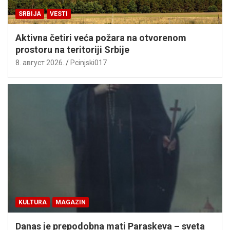
SRBIJA
VESTI
Aktivna četiri veća požara na otvorenom
prostoru na teritoriji Srbije
8. август 2026.
Pcinjski017
KULTURA
MAGAZIN
Danas je prepodobna mati Paraskeva – sveta