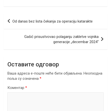
a
wi
m
b
n
h
el
h
ce
tt
ail
er
ke
at
e
ar
b
er
dI
s
gr
e
Кретање
Od danas bez lista čekanja za operaciju katarakte
o
n
A
a
чланка
o
p
m
Gašić prisustvovao polaganju zakletve vojnika
k
p
generacije „decembar 2024“
Оставите одговор
Ваша адреса е-поште неће бити објављена.
Неопходна
поља су означена
*
Коментар
*