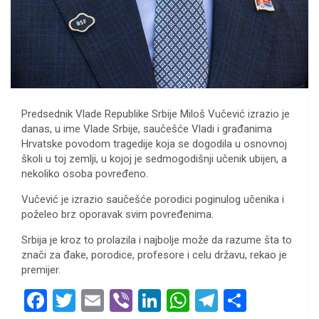
Predsednik Vlade Republike Srbije Miloš Vučević izrazio je
danas, u ime Vlade Srbije, saučešće Vladi i građanima
Hrvatske povodom tragedije koja se dogodila u osnovnoj
školi u toj zemlji, u kojoj je sedmogodišnji učenik ubijen, a
nekoliko osoba povređeno.
Vučević je izrazio saučešće porodici poginulog učenika i
poželeo brz oporavak svim povređenima.
Srbija je kroz to prolazila i najbolje može da razume šta to
znači za đake, porodice, profesore i celu državu, rekao je
premijer.
F
T
E
Vi
Li
W
T
S