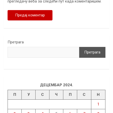
прегледачу веба за следећи пут када коментаришем.
Претрага
Претрага
ДЕЦЕМБАР 2024.
П
У
С
Ч
П
С
Н
1