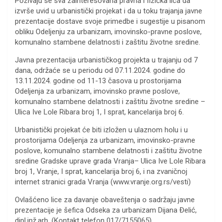
Pozivaju se sva zainteresovana pravna i fizička lica da
izvrše uvid u urbanistički projekat i da u toku trajanja javne
prezentacije dostave svoje primedbe i sugestije u pisanom
obliku Odeljenju za urbanizam, imovinsko-pravne poslove,
komunalno stambene delatnosti i zaštitu životne sredine.
Javna prezentacija urbanističkog projekta u trajanju od 7
dana, održaće se u periodu od 07.11.2024. godine do
13.11.2024. godine od 11-13 časova u prostorijama
Odeljenja za urbanizam, imovinsko pravne poslove,
komunalno stambene delatnosti i zaštitu životne sredine –
Ulica Ive Lole Ribara broj 1, I sprat, kancelarija broj 6.
Urbanistički projekat će biti izložen u ulaznom holu i u
prostorijama Odeljenja za urbanizam, imovinsko-pravne
poslove, komunalno stambene delatnosti i zaštitu životne
sredine Gradske uprave grada Vranja– Ulica Ive Lole Ribara
broj 1, Vranje, I sprat, kancelarija broj 6, i na zvaničnoj
internet stranici grada Vranja (www.vranje.org.rs/vesti)
Ovlašćeno lice za davanje obaveštenja o sadržaju javne
prezentacije je šefica Odseka za urbanizam Dijana Đelić,
dipl.inž.arh. (Kontakt telefon 017/7155065).