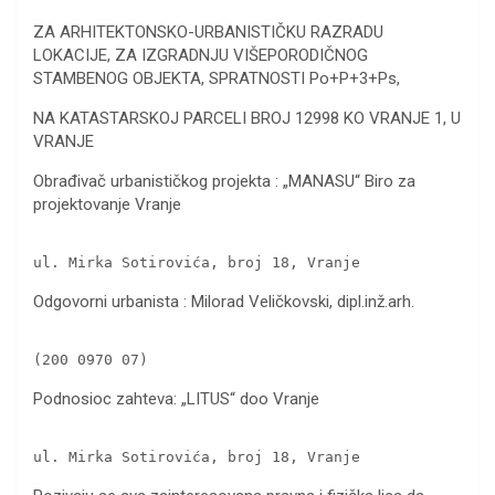
ZA ARHITEKTONSKO-URBANISTIČKU RAZRADU
LOKACIJE, ZA IZGRADNJU VIŠEPORODIČNOG
STAMBENOG OBJEKTA, SPRATNOSTI Po+P+3+Ps,
NA KATASTARSKOJ PARCELI BROJ 12998 KO VRANJE 1, U
VRANJE
Obrađivač urbanističkog projekta : „MANASU“ Biro za
projektovanje Vranje
ul. Mirka Sotirovića, broj 18, Vranje
Odgovorni urbanista : Milorad Veličkovski, dipl.inž.arh.
(200 0970 07)
Podnosioc zahteva: „LITUS“ doo Vranje
ul. Mirka Sotirovića, broj 18, Vranje