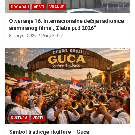
DOGAĐAJ
VESTI
VRANJE
Otvaranje 16. Internacionalne dečije radionice
animiranog filma ,,Zlatni puž 2026“
8. август 2026.
Pcinjski017
KULTURA
VESTI
Simbol tradicije i kulture – Guča