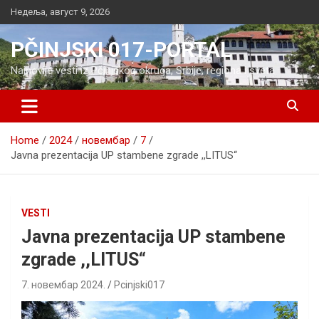
Skip
Недеља, август 9, 2026
to
content
PČINJSKI 017-PORTAL
Najnovije vesti iz Pčinjskog okruga, Srbije, regiona i sveta
Home
2024
новембар
7
Javna prezentacija UP stambene zgrade ,,LITUS“
VESTI
Javna prezentacija UP stambene
zgrade ,,LITUS“
7. новембар 2024.
Pcinjski017