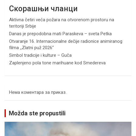
Скорашњи чланци
Aktivna četiri veća požara na otvorenom prostoru na
teritoriji Srbije
Danas je prepodobna mati Paraskeva – sveta Petka
Otvaranje 16. Internacionalne dečije radionice animiranog
filma ,,Zlatni puž 2026“
Simbol tradicije i kulture – Guča
Zaplenjeno pola tone marihuane kod Smedereva
Нема коментара за приказ.
Možda ste propustili