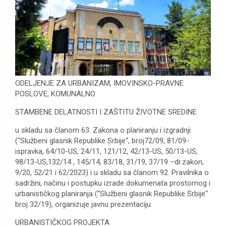
ODELJENJE ZA URBANIZAM, IMOVINSKO-PRAVNE
POSLOVE, KOMUNALNO
STAMBENE DELATNOSTI I ZAŠTITU ŽIVOTNE SREDINE
u skladu sa članom 63. Zakona o planiranju i izgradnji
(“Službeni glasnik Republike Srbije“, broj72/09, 81/09-
ispravka, 64/10-US, 24/11, 121/12, 42/13-US, 50/13-US,
98/13-US,132/14 , 145/14, 83/18, 31/19, 37/19 –dr.zakon,
9/20, 52/21 i 62/2023) i u skladu sa članom 92. Pravilnika o
sadržini, načinu i postupku izrade dokumenata prostornog i
urbanističkog planiranja (“Službeni glasnik Republike Srbije“
broj 32/19), organizuje javnu prezentaciju
URBANISTIČKOG PROJEKTA