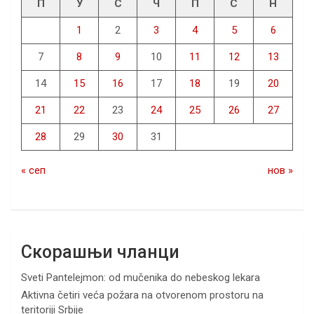
П
У
С
Ч
П
С
Н
1
2
3
4
5
6
7
8
9
10
11
12
13
14
15
16
17
18
19
20
21
22
23
24
25
26
27
28
29
30
31
« сеп
нов »
Скорашњи чланци
Sveti Pantelejmon: od mučenika do nebeskog lekara
Aktivna četiri veća požara na otvorenom prostoru na
teritoriji Srbije