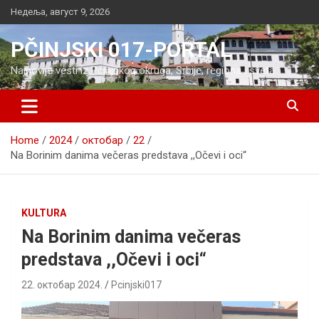
Skip
Недеља, август 9, 2026
to
content
PČINJSKI 017-PORTAL
Najnovije vesti iz Pčinjskog okruga, Srbije, regiona i sveta
Home
2024
октобар
22
Na Borinim danima večeras predstava ,,Očevi i oci“
KULTURA
Na Borinim danima večeras
predstava ,,Očevi i oci“
22. октобар 2024.
Pcinjski017