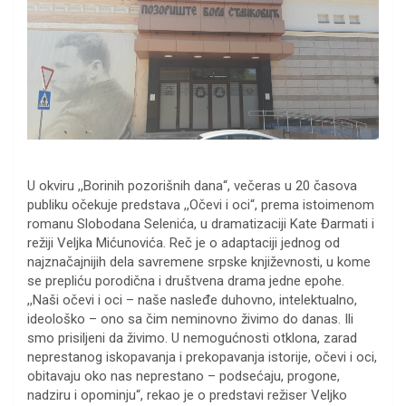
U okviru ,,Borinih pozorišnih dana“, večeras u 20 časova
publiku očekuje predstava ,,Očevi i oci“, prema istoimenom
romanu Slobodana Selenića, u dramatizaciji Kate Đarmati i
režiji Veljka Mićunovića. Reč je o adaptaciji jednog od
najznačajnijih dela savremene srpske književnosti, u kome
se prepliću porodična i društvena drama jedne epohe.
,,Naši očevi i oci – naše nasleđe duhovno, intelektualno,
ideološko – ono sa čim neminovno živimo do danas. Ili
smo prisiljeni da živimo. U nemogućnosti otklona, zarad
neprestanog iskopavanja i prekopavanja istorije, očevi i oci,
obitavaju oko nas neprestano – podsećaju, progone,
nadziru i opominju“, rekao je o predstavi režiser Veljko