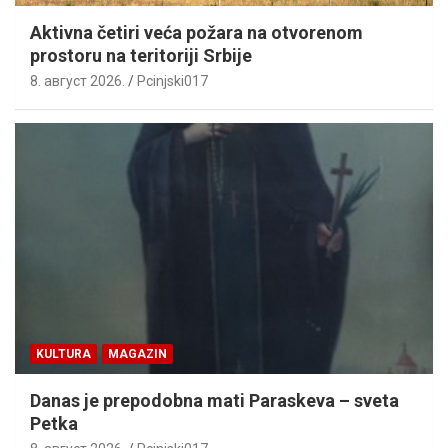
Aktivna četiri veća požara na otvorenom
prostoru na teritoriji Srbije
8. август 2026.
Pcinjski017
KULTURA
MAGAZIN
Danas je prepodobna mati Paraskeva – sveta
Petka