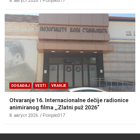
8. август 2026.
Pcinjski017
DOGAĐAJ
VESTI
VRANJE
Otvaranje 16. Internacionalne dečije radionice
animiranog filma ,,Zlatni puž 2026“
8. август 2026.
Pcinjski017