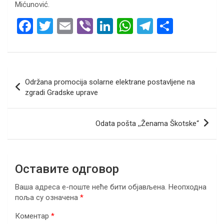
Mićunović.
F
T
E
Vi
Li
W
T
S
a
wi
m
b
n
h
el
h
ce
tt
ail
er
ke
at
e
ar
b
er
dI
s
gr
e
Кретање
Održana promocija solarne elektrane postavljene na
o
n
A
a
чланка
zgradi Gradske uprave
o
p
m
k
p
Odata pošta ,,Ženama Škotske“
Оставите одговор
Ваша адреса е-поште неће бити објављена.
Неопходна
поља су означена
*
Коментар
*