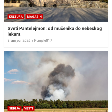
KULTURA
MAGAZIN
Sveti Pantelejmon: od mučenika do nebeskog
lekara
9. август 2026.
Pcinjski017
SRBIJA
VESTI