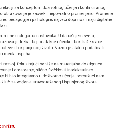
korelaciji sa konceptom doživotnog učenja i kontinuiranog
lno obrazovanje je zauvek i nepovratno promenjeno. Promene
red pedagogije i psihologije, najveći doprinos imaju digitalne
lazi.
promene u ulogama nastavnika. U današnjem svetu,
razovanje treba da podstakne učenike da istraže svoje
ne puteve do ispunjenog života. Važno je stalno podsticati
ih merila uspeha.
azvoj, fokusirajući se više na materijalna dostignuća.
nje i ohrabrenje, slično fizičkim ili intelektualnim
e bi bilo integrisano u doživotno učenje, pomažući nam
ključ za vođenje uravnoteženog i ispunjenog života.
 površinu