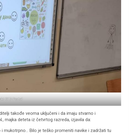
ski 017-Portal
elji takođe veoma uključeni i da imaju stvarno i
, majka deteta iz četvrtog razreda, izjavila da:
o i mukotrpno… Bilo je teško promeniti navike i zadržati tu