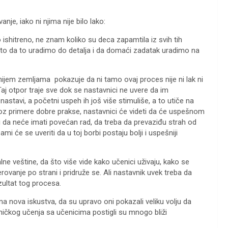
je, iako ni njima nije bilo lako:
o ishitreno, ne znam koliko su deca zapamtila iz svih tih
 to da to uradimo do detalja i da domaći zadatak uradimo na
nijem zemljama pokazuje da ni tamo ovaj proces nije ni lak ni
. Taj otpor traje sve dok se nastavnici ne uvere da im
stavi, a početni uspeh ih još više stimuliše, a to utiče na
roz primere dobre prakse, nastavnici će videti da će uspešnom
i da neće imati povećan rad, da treba da prevaziđu strah od
i će se uveriti da u toj borbi postaju bolji i uspešniji
lne veštine, da što više vide kako učenici uživaju, kako se
erovanje po strani i pridruže se. Ali nastavnik uvek treba da
zultat tog procesa.
 na nova iskustva, da su upravo oni pokazali veliku volju da
ničkog učenja sa učenicima postigli su mnogo bliži