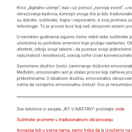
Kroz „digitalno učenje“, kao i uz pomoć „razvoja svesti“, u 
obrazovanja kadrova, koncept onoga što je bilo tradiciona
su duboke, suštinske, trajne i nepovratne, a ovoj promeni, po
tehnologije. To je proces kroz koji naš obrazovni sistem pro
U narednim godinama sigurno ćemo videti neke suštinske 
učenicima su potrebne smernice koje pružaju nastavnici. Ob
аfinitete, otkriju svoje talente i da postave svoje jedinstve
radoznalost i kreativnost, osećaj svrhe izvan konvencionaln
Savremeno društvo često zanemaruje doživotni emocionalni r
Međutim, emocionalni rast je stalan proces koji zahteva prizna
prekretnicama. U idealnom društvu, emocionalno obrazovanj
svima da razvijemo emocionalnu zrelost. Ovo je nesumnjivo 
Sve tekstove
iz serijala ,,IKT U NASTAVI“ pročitajte
ovde
.
Suštinske promene u tradicionalnom obrazovanju
Inovacija leži u svima nama, samo treba da je izvučemo na