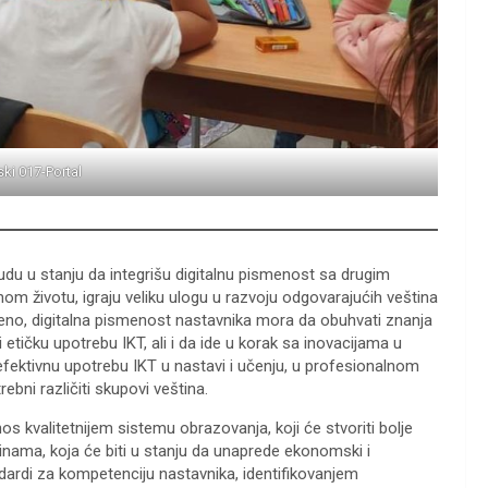
ski 017-Portal
budu u stanju da integrišu digitalnu pismenost sa drugim
 životu, igraju veliku ulogu u razvoju odgovarajućih veština
eno, digitalna pismenost nastavnika mora da obuhvati znanja
 etičku upotrebu IKT, ali i da ide u korak sa inovacijama u
efektivnu upotrebu IKT u nastavi i učenju, u profesionalnom
rebni različiti skupovi veština.
nos kvalitetnijem sistemu obrazovanja, koji će stvoriti bolje
nama, koja će biti u stanju da unaprede ekonomski i
dardi za kompetenciju nastavnika, identifikovanjem