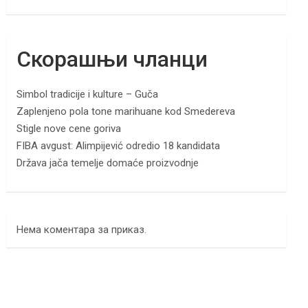
Скорашњи чланци
Simbol tradicije i kulture – Guča
Zaplenjeno pola tone marihuane kod Smedereva
Stigle nove cene goriva
FIBA avgust: Alimpijević odredio 18 kandidata
Država jača temelje domaće proizvodnje
Нема коментара за приказ.