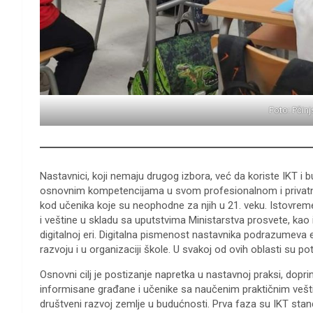
Foto: Pčinj
Nastavnici, koji nemaju drugog izbora, već da koriste IKT i 
osnovnim kompetencijama u svom profesionalnom i privatnom
kod učenika koje su neophodne za njih u 21. veku. Istovrem
i veštine u skladu sa uputstvima Ministarstva prosvete, kao i
digitalnoj eri. Digitalna pismenost nastavnika podrazumeva 
razvoju i u organizaciji škole. U svakoj od ovih oblasti su pot
Osnovni cilj je postizanje napretka u nastavnoj praksi, dopri
informisane građane i učenike sa naučenim praktičnim vešti
društveni razvoj zemlje u budućnosti. Prva faza su IKT stan