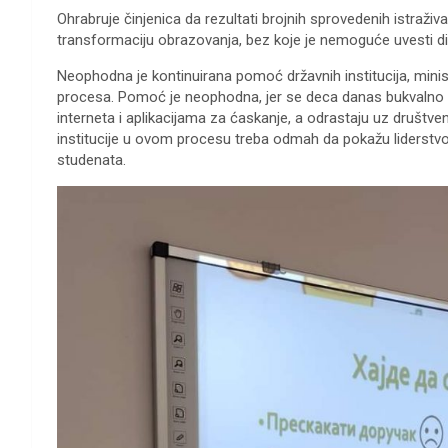
Ohrabruje činjenica da rezultati brojnih sprovedenih istraž
transformaciju obrazovanja, bez koje je nemoguće uvesti di
Neophodna je kontinuirana pomoć državnih institucija, minis
procesa. Pomoć je neophodna, jer se deca danas bukvalno 
interneta i aplikacijama za ćaskanje, a odrastaju uz društv
institucije u ovom procesu treba odmah da pokažu liderstv
studenata.