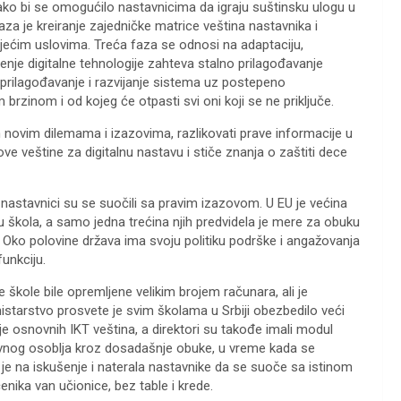
ko bi se omogućilo nastavnicima da igraju suštinsku ulogu u
aza je kreiranje zajedničke matrice veština nastavnika i
ećim uslovima. Treća faza se odnosi na adaptaciju,
ođenje digitalne tehnologije zahteva stalno prilagođavanje
prilagođavanje i razvijanje sistema uz postepeno
brzinom i od kojeg će otpasti svi oni koji se ne priključe.
 novim dilemama i izazovima, razlikovati prave informacije u
e veštine za digitalnu nastavu i stiče znanja o zaštiti dece
 nastavnici su se suočili sa pravim izazovom. U EU je većina
u škola, a samo jedna trećina njih predvidela je mere za obuku
 Oko polovine država ima svoju politiku podrške i angažovanja
funkciju.
 škole bile opremljene velikim brojem računara, ali je
inistarstvo prosvete je svim školama u Srbiji obezbedilo veći
nje osnovnih IKT veština, a direktori su takođe imali modul
avnog osoblja kroz dosadašnje obuke, u vreme kada se
 je na iskušenje i naterala nastavnike da se suoče sa istinom
nika van učionice, bez table i krede.