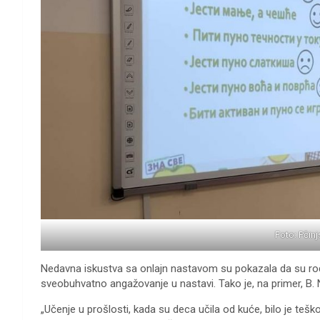
Foto: Pčinj
Nedavna iskustva sa onlajn nastavom su pokazala da su rodit
sveobuhvatno angažovanje u nastavi. Tako je, na primer, B. N.
„Učenje u prošlosti, kada su deca učila od kuće, bilo je tešk