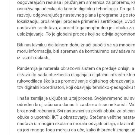
odgovarajućih resursa i pružanjem smernica za pripremu, ka
osnaživanju učenika da koriste digitalnu tehnologiju. Druga f
razvoju odgovarajućeg nastavnog plana i programa u postoj
lokalizaciju, proširenje i procese primene i sertifikacije. Uv
nastavnih sredstava, a pored toga neophodna je i obuka za 
usložnjavanje. To je globalni proces koji se odvija ogromnom 
Biti nastavnik u digitalnom dobu znači suočiti se sa mnogim
moru informacija, biti spreman da kontinuirano savladava nov
iz raznih oblasti.
Pandemija je naterala obrazovni sistem da predaje onlajn, a
država do sada obezbedila ulaganja u digitalnu infrastruktur
rukovodilaca škola za promovisanje digitalnog obrazovanja.
tzv digitalni koordinatori, koji obavljaju tehničko-pedagošku 
I naša zemlja je uključena u taj proces. Svojevremeno su sve
određen broj računara danas ili zastareo ili se ne koristi. M
broj novih računara. Svi nastavnici su prošli obuku za stica
obuke o upotrebi IKT u obrazovanju. Stečene veštine nast
nastava u mnogim školama morala odvijati onlajn, stavila ih
da još mnogo toga moraju da uče, kako ih preneti znanje uče