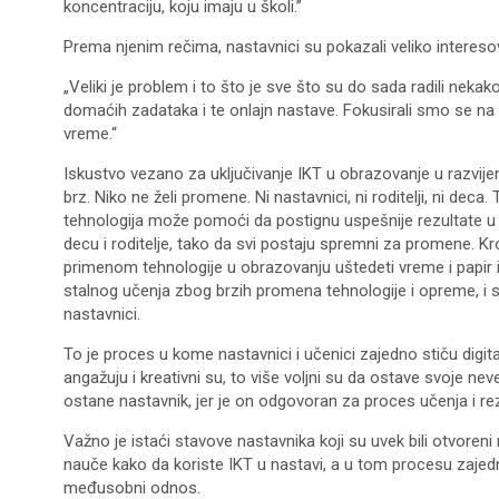
koncentraciju, koju imaju u školi.”
Prema njenim rečima, nastavnici su pokazali veliko interesovan
„Veliki je problem i to što je sve što su do sada radili nekak
domaćih zadataka i te onlajn nastave. Fokusirali smo se na
vreme.“
Iskustvo vezano za uključivanje IKT u obrazovanje u razvije
brz. Niko ne želi promene. Ni nastavnici, ni roditelji, ni deca
tehnologija može pomoći da postignu uspešnije rezultate u na
decu i roditelje, tako da svi postaju spremni za promene. K
primenom tehnologije u obrazovanju uštedeti vreme i papir 
stalnog učenja zbog brzih promena tehnologije i opreme, i sam
nastavnici.
To je proces u kome nastavnici i učenici zajedno stiču digita
angažuju i kreativni su, to više voljni su da ostave svoje nev
ostane nastavnik, jer je on odgovoran za proces učenja i re
Važno je istaći stavove nastavnika koji su uvek bili otvoreni
nauče kako da koriste IKT u nastavi, a u tom procesu zajed
međusobni odnos.