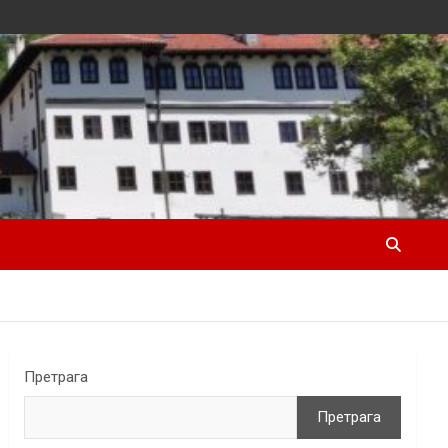
Претрага
Претрага