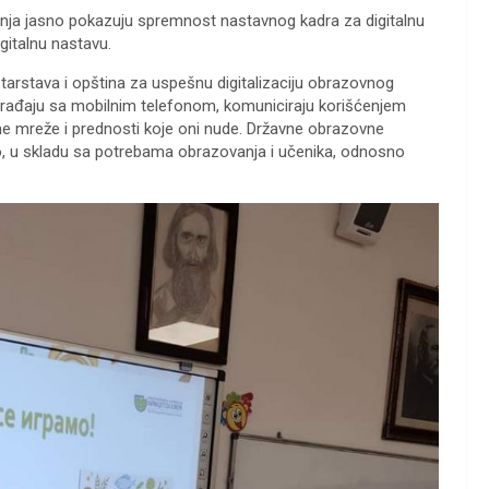
ivanja jasno pokazuju spremnost nastavnog kadra za digitalnu
gitalnu nastavu.
tarstava i opština za uspešnu digitalizaciju obrazovnog
rađaju sa mobilnim telefonom, komuniciraju korišćenjem
ene mreže i prednosti koje oni nude. Državne obrazovne
o, u skladu sa potrebama obrazovanja i učenika, odnosno