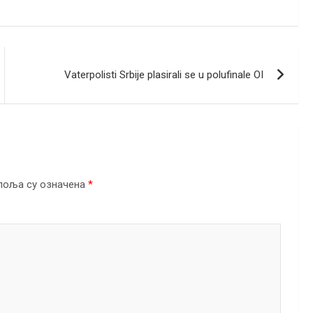
Vaterpolisti Srbije plasirali se u polufinale OI
поља су означена
*