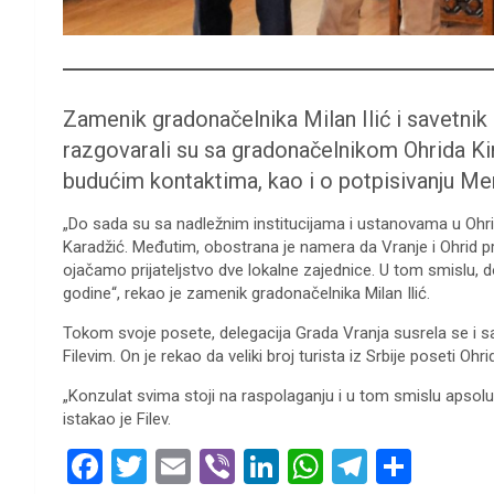
Zamenik gradonačelnika Milan Ilić i savetni
razgovarali su sa gradonačelnikom Ohrida Ki
budućim kontaktima, kao i o potpisivanju M
„Do sada su sa nadležnim institucijama i ustanovama u Ohri
Karadžić. Međutim, obostrana je namera da Vranje i Ohrid pr
ojačamo prijateljstvo dve lokalne zajednice. U tom smislu,
godine“, rekao je zamenik gradonačelnika Milan Ilić.
Tokom svoje posete, delegacija Grada Vranja susrela se i 
Filevim. On je rekao da veliki broj turista iz Srbije poseti O
„Konzulat svima stoji na raspolaganju i u tom smislu apsol
istakao je Filev.
F
T
E
Vi
Li
W
T
S