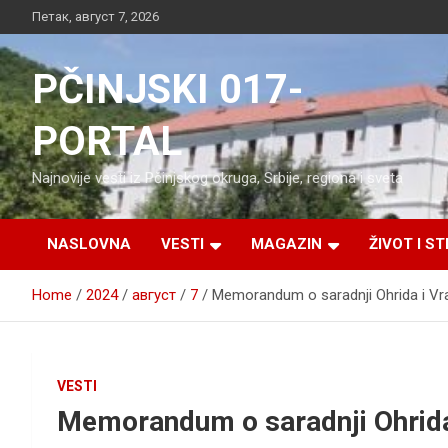
Skip
Петак, август 7, 2026
to
content
PČINJSKI 017-
PORTAL
Najnovije vesti iz Pčinjskog okruga, Srbije, regiona i sveta
NASLOVNA
VESTI
MAGAZIN
ŽIVOT I ST
Home
2024
август
7
Memorandum o saradnji Ohrida i Vra
VESTI
Memorandum o saradnji Ohrida 