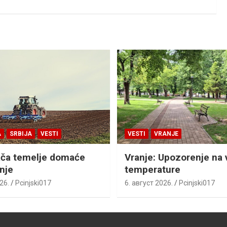
A
SRBIJA
VESTI
VESTI
VRANJE
ača temelje domaće
Vranje: Upozorenje na 
nje
temperature
26.
Pcinjski017
6. август 2026.
Pcinjski017