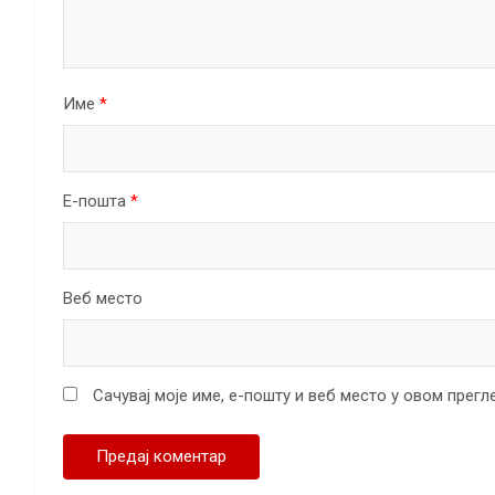
Име
*
Е-пошта
*
Веб место
Сачувај моје име, е-пошту и веб место у овом прег