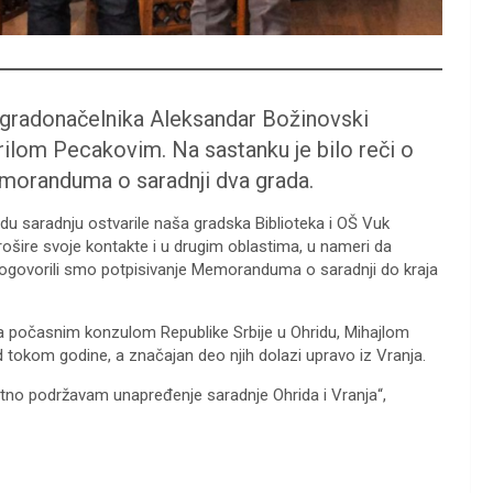
k gradonačelnika Aleksandar Božinovski
rilom Pecakovim. Na sastanku je bilo reči o
emoranduma o saradnji dva grada.
du saradnju ostvarile naša gradska Biblioteka i OŠ Vuk
ošire svoje kontakte i u drugim oblastima, u nameri da
 dogovorili smo potpisivanje Memoranduma o saradnji do kraja
sa počasnim konzulom Republike Srbije u Ohridu, Mihajlom
hrid tokom godine, a značajan deo njih dolazi upravo iz Vranja.
utno podržavam unapređenje saradnje Ohrida i Vranja“,