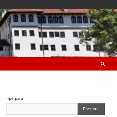
Претрага
Претрага