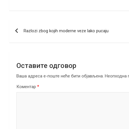
a
wi
m
b
n
h
el
h
ce
tt
ail
er
ke
at
e
ar
b
er
dI
s
gr
e
Кретање
o
n
A
a
Razlozi zbog kojih moderne veze lako pucaju
чланка
o
p
m
k
p
Оставите одговор
Ваша адреса е-поште неће бити објављена.
Неопходна 
Коментар
*