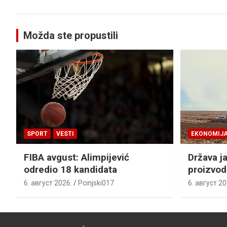
Možda ste propustili
SPORT
VESTI
EKONOMIJ
FIBA avgust: Alimpijević
Država j
odredio 18 kandidata
proizvod
6. август 2026.
Pcinjski017
6. август 20