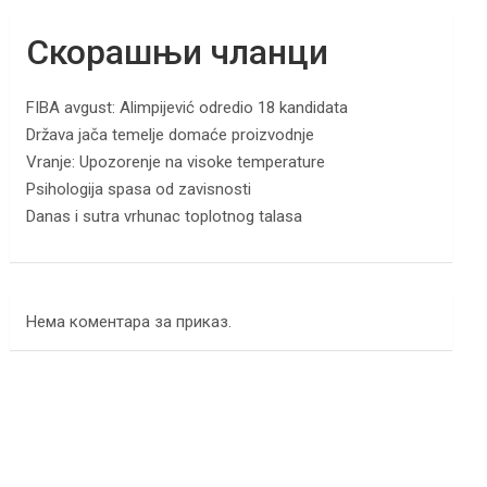
Скорашњи чланци
FIBA avgust: Alimpijević odredio 18 kandidata
Država jača temelje domaće proizvodnje
Vranje: Upozorenje na visoke temperature
Psihologija spasa od zavisnosti
Danas i sutra vrhunac toplotnog talasa
Нема коментара за приказ.