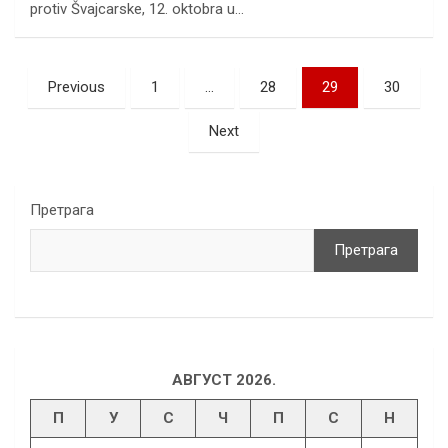
protiv Švajcarske, 12. oktobra u…
Пагинација
Previous
1
…
28
29
30
чланака
Next
Претрага
Претрага
АВГУСТ 2026.
П
У
С
Ч
П
С
Н