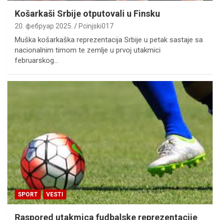
Košarkaši Srbije otputovali u Finsku
20. фебруар 2025.
Pcinjski017
Muška košarkaška reprezentacija Srbije u petak sastaje sa
nacionalnim timom te zemlje u prvoj utakmici
februarskog…
SPORT
VESTI
Raspored utakmica fudbalske reprezentacije