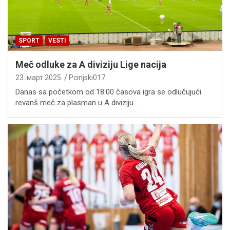
SPORT
VESTI
Meč odluke za A diviziju Lige nacija
23. март 2025.
Pcinjski017
Danas sa početkom od 18.00 časova igra se odlučujući
revanš meč za plasman u A diviziju…