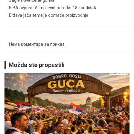
Stigle nove cene goriva
FIBA avgust: Alimpijević odredio 18 kandidata
Država jača temelje domaće proizvodnje
Нема коментара за приказ.
Možda ste propustili