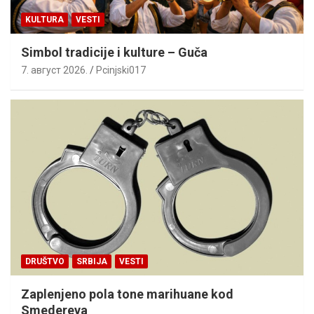
KULTURA
VESTI
Simbol tradicije i kulture – Guča
7. август 2026.
Pcinjski017
DRUŠTVO
SRBIJA
VESTI
Zaplenjeno pola tone marihuane kod
Smedereva