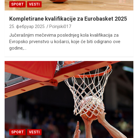
SPORT
VESTI
Kompletirane kvalifikacije za Eurobasket 2025
25. фебруар 2025.
Pcinjski017
Jučerašnjim mečevima poslednjeg kola kvalifikacija za
Evropsko prvenstvo u košarci, koje će biti odigrano ove
godine,…
SPORT
VESTI