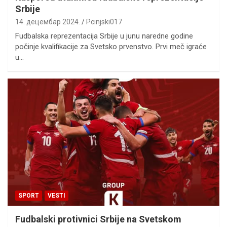
Srbije
14. децембар 2024.
Pcinjski017
Fudbalska reprezentacija Srbije u junu naredne godine
počinje kvalifikacije za Svetsko prvenstvo. Prvi meč igraće
u…
SPORT
VESTI
Fudbalski protivnici Srbije na Svetskom