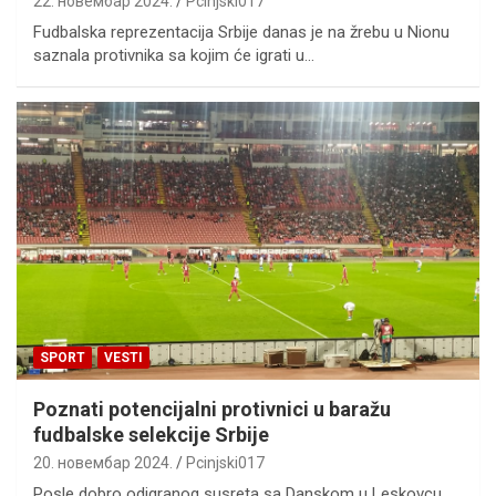
22. новембар 2024.
Pcinjski017
Fudbalska reprezentacija Srbije danas je na žrebu u Nionu
saznala protivnika sa kojim će igrati u…
SPORT
VESTI
Poznati potencijalni protivnici u baražu
fudbalske selekcije Srbije
20. новембар 2024.
Pcinjski017
Posle dobro odigranog susreta sa Danskom u Leskovcu,