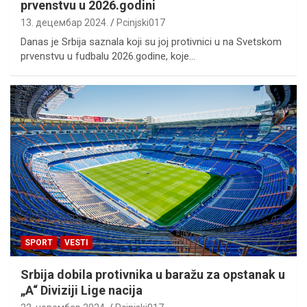
prvenstvu u 2026.godini
13. децембар 2024.
Pcinjski017
Danas je Srbija saznala koji su joj protivnici u na Svetskom
prvenstvu u fudbalu 2026.godine, koje…
SPORT
VESTI
Srbija dobila protivnika u baražu za opstanak u
„A“ Diviziji Lige nacija