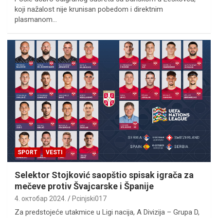
koji nažalost nije krunisan pobedom i direktnim
plasmanom…
SPORT
VESTI
Selektor Stojković saopštio spisak igrača za
mečeve protiv Švajcarske i Španije
4. октобар 2024.
Pcinjski017
Za predstojeće utakmice u Ligi nacija, A Divizija – Grupa D,