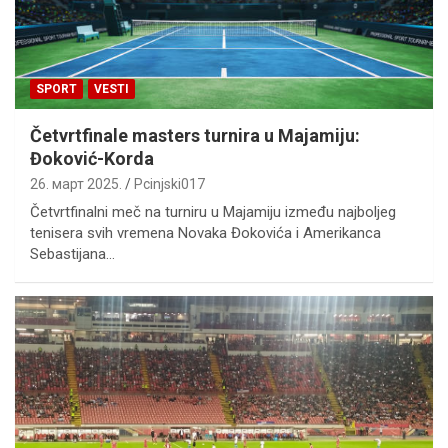
SPORT
VESTI
Četvrtfinale masters turnira u Majamiju:
Đoković-Korda
26. март 2025.
Pcinjski017
Četvrtfinalni meč na turniru u Majamiju između najboljeg
tenisera svih vremena Novaka Đokovića i Amerikanca
Sebastijana…