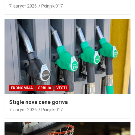
7. август 2026.
Pcinjski017
EKONOMIJA
SRBIJA
VESTI
Stigle nove cene goriva
7. август 2026.
Pcinjski017