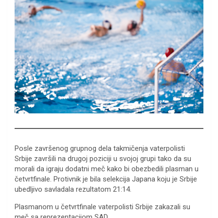
Posle završenog grupnog dela takmičenja vaterpolisti
Srbije završili na drugoj poziciji u svojoj grupi tako da su
morali da igraju dodatni meč kako bi obezbedili plasman u
četvrtfinale. Protivnik je bila selekcija Japana koju je Srbije
ubedljivo savladala rezultatom 21:14.
Plasmanom u četvrtfinale vaterpolisti Srbije zakazali su
meč sa reprezentacijom SAD.