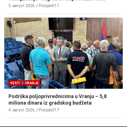
5. август 2026.
Pcinjski017
VESTI
VRANJE
Podrška poljoprivrednicima u Vranju – 5,8
miliona dinara iz gradskog budžeta
4. август 2026.
Pcinjski017