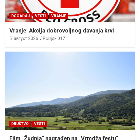
DOGAĐAJ
VESTI
VRANJE
Vranje: Akcija dobrovoljnog davanja krvi
5. август 2026.
Pcinjski017
DRUŠTVO
VESTI
Film „Žudnja“ nagrađen na „Vrmdža festu“