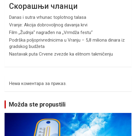
Скорашњи чланци
Danas i sutra vrhunac toplotnog talasa
Vranje: Akcija dobrovoljnog davanja krvi
Film „Žudnja“ nagrađen na „Vrmdža festu“
Podrška poljoprivrednicima u Vranju – 5,8 miliona dinara iz
gradskog budžeta
Nastavak puta Crvene zvezde ka elitnom takmičenju
Нема коментара за приказ.
Možda ste propustili