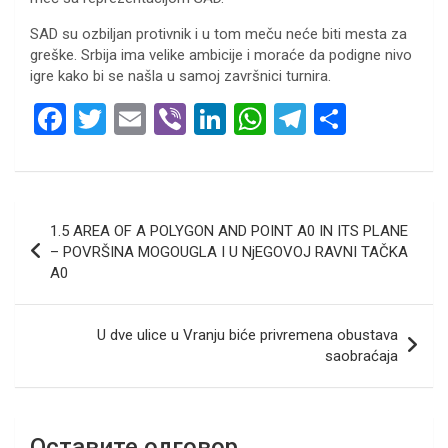
SAD su ozbiljan protivnik i u tom meču neće biti mesta za
greške. Srbija ima velike ambicije i moraće da podigne nivo
igre kako bi se našla u samoj završnici turnira.
F
T
E
Vi
Li
W
T
S
a
wi
m
b
n
h
el
h
ce
tt
ail
er
ke
at
e
ar
b
er
dI
s
gr
e
Кретање
1.5 AREA OF A POLYGON AND POINT A0 IN ITS PLANE
o
n
A
a
чланка
– POVRŠINA MOGOUGLA I U NjEGOVOJ RAVNI TAČKA
o
p
m
A0
k
p
U dve ulice u Vranju biće privremena obustava
saobraćaja
Оставите одговор