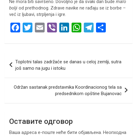
Ne mora biti savršeno. Dovoljno je da svaki dan bude
malo
bolji
od prethodnog. Zdrave navike ne rađaju se iz borbe –
već iz ljubavi, strpljenja i igre.
F
T
E
Vi
Li
W
T
S
a
wi
m
b
n
h
el
h
ce
tt
ail
er
ke
at
e
ar
b
er
dI
s
gr
e
Кретање
Toplotni talas zadržaće se danas u celoj zemlji, sutra
o
n
A
a
чланка
još samo na jugu i istoku
o
p
m
k
p
Održan sastanak predstavnika Koordinacionog tela sa
predsednikom opštine Bujanovac
Оставите одговор
Ваша адреса е-поште неће бити објављена.
Неопходна