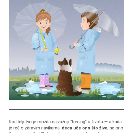
Roditeljstvo je možda najvažniji “trening” u životu — a kada
je reč o zdravim navikama,
deca uče ono što žive
, ne ono