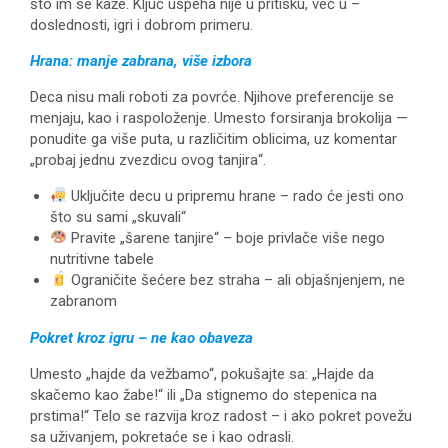
što im se kaže. Ključ uspeha nije u pritisku, već u –
doslednosti, igri i dobrom primeru.
Hrana: manje zabrana, više izbora
Deca nisu mali roboti za povrće. Njihove preferencije se
menjaju, kao i raspoloženje. Umesto forsiranja brokolija —
ponudite ga više puta, u različitim oblicima, uz komentar
„probaj jednu zvezdicu ovog tanjira“.
Uključite decu u pripremu hrane – rado će jesti ono
što su sami „skuvali“
Pravite „šarene tanjire“ – boje privlače više nego
nutritivne tabele
Ograničite šećere bez straha – ali objašnjenjem, ne
zabranom
Pokret kroz igru – ne kao obaveza
Umesto „hajde da vežbamo“, pokušajte sa: „Hajde da
skačemo kao žabe!“ ili „Da stignemo do stepenica na
prstima!“ Telo se razvija kroz radost – i ako pokret povežu
sa uživanjem, pokretaće se i kao odrasli.