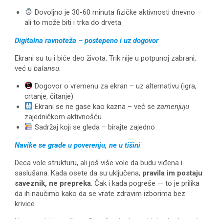
Dovoljno je 30-60 minuta fizičke aktivnosti dnevno –
ali to može biti i trka do drveta
Digitalna ravnoteža – postepeno i uz dogovor
Ekrani su tu i biće deo života. Trik nije u potpunoj zabrani,
već u
balansu
:
Dogovor o vremenu za ekran – uz alternativu (igra,
crtanje, čitanje)
Ekrani se ne gase kao kazna – već se
zamenjuju
zajedničkom aktivnošću
Sadržaj koji se gleda – birajte zajedno
Navike se grade u poverenju, ne u tišini
Deca vole strukturu, ali još više vole da budu viđena i
saslušana. Kada osete da su uključena,
pravila im postaju
saveznik, ne prepreka
. Čak i kada pogreše — to je prilika
da ih naučimo kako da se vrate zdravim izborima bez
krivice.