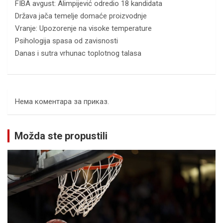
FIBA avgust: Alimpijević odredio 18 kandidata
Država jača temelje domaće proizvodnje
Vranje: Upozorenje na visoke temperature
Psihologija spasa od zavisnosti
Danas i sutra vrhunac toplotnog talasa
Нема коментара за приказ.
Možda ste propustili