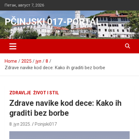
Skip
Петак, август 7, 2026
to
content
PČINJSKI 017-PORTAL
Najnovije vesti iz Pčinjskog okruga, Srbije, regiona i sveta
Home
2025
јул
8
Zdrave navike kod dece: Kako ih graditi bez borbe
ZDRAVLJE
ŽIVOT I STIL
Zdrave navike kod dece: Kako ih
graditi bez borbe
8. јул 2025.
Pcinjski017