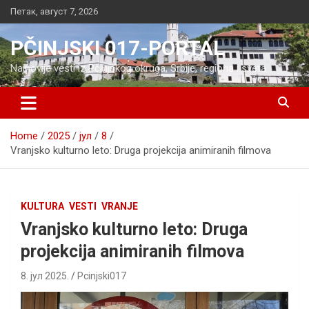
Skip
Петак, август 7, 2026
to
content
PČINJSKI 017-PORTAL
Najnovije vesti iz Pčinjskog okruga, Srbije, regiona i sveta
Home
2025
јул
8
Vranjsko kulturno leto: Druga projekcija animiranih filmova
KULTURA
VESTI
VRANJE
Vranjsko kulturno leto: Druga
projekcija animiranih filmova
8. јул 2025.
Pcinjski017