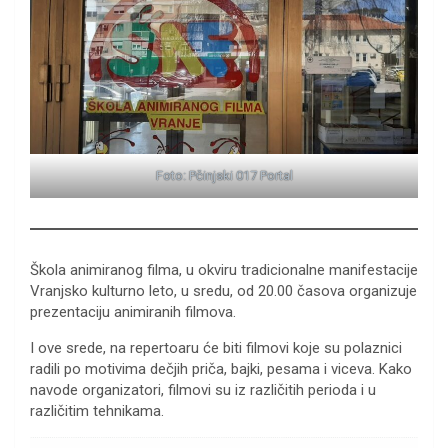
Foto: Pčinjski 017 Portal
Škola animiranog filma, u okviru tradicionalne manifestacije
Vranjsko kulturno leto, u sredu, od 20.00 časova organizuje
prezentaciju animiranih filmova.
I ove srede, na repertoaru će biti filmovi koje su polaznici
radili po motivima dečjih priča, bajki, pesama i viceva. Kako
navode organizatori, filmovi su iz različitih perioda i u
različitim tehnikama.