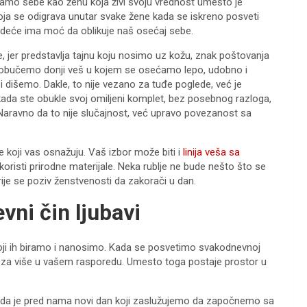
mo sebe kao ženu koja živi svoju vrednost umešto je
koja se odigrava unutar svake žene kada se iskreno posveti
odeće ima moć da oblikuje naš osećaj sebe.
, jer predstavlja tajnu koju nosimo uz kožu, znak poštovanja
a obučemo donji veš u kojem se osećamo lepo, udobno i
 dišemo. Dakle, to nije vezano za tuđe poglede, već je
kada ste obukle svoj omiljeni komplet, bez posebnog razloga,
 Naravno da to nije slučajnost, već upravo povezanost sa
eve koji vas osnažuju. Vaš izbor može biti i
linija veša sa
oristi prirodne materijale. Neka rublje ne bude nešto što se
rije se poziv ženstvenosti da zakorači u dan.
vni čin ljubavi
koji ih biramo i nanosimo. Kada se posvetimo svakodnevnoj
veza više u vašem rasporedu. Umesto toga postaje prostor u
ćaj da je pred nama novi dan koji zaslužujemo da započnemo sa