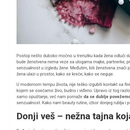
Postoji nešto duboko moćno u trenutku kada žena odluči da
bude ženstvena nema veze sa ulogama majke, partnerke, prijat
senzualnost u izgledu žene. Međutim, biti ženstvena znači pr
žena ulazi u prostor, kako se kreće, kako se neguje.
U modernom tempu života, nije teško izgubiti kontakt sa fin
kojem se osećamo živo, budno i viđeno. Upravo iz tog razl
samo opuštanje, već nam pomaže
da se dublje povežem
senzualnost. Kako nam beauty rutine, izbor donjeg rublja i
Donji veš – nežna tajna ko