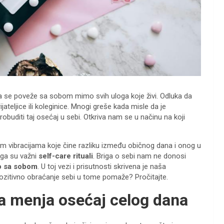
 se poveže sa sobom mimo svih uloga koje živi. Odluka da
eljice ili koleginice. Mnogi greše kada misle da je
obuditi taj osećaj u sebi. Otkriva nam se u načinu na koji
im vibracijama koje čine razliku između običnog dana i onog u
oga su važni
self-care rituali
. Briga o sebi nam ne donosi
o sa sobom
. U toj vezi i prisutnosti skrivena je naša
 pozitivno obraćanje sebi u tome pomaže? Pročitajte.
ja menja osećaj celog dana