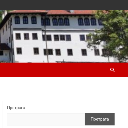
Претрага
Претрага