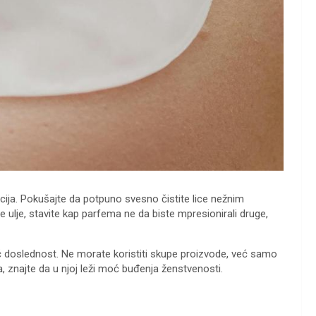
cija. Pokušajte da potpuno svesno čistite lice nežnim
 ulje, stavite kap parfema ne da biste mpresionirali druge,
eć doslednost. Ne morate koristiti skupe proizvode, već samo
a, znajte da u njoj leži moć buđenja ženstvenosti.