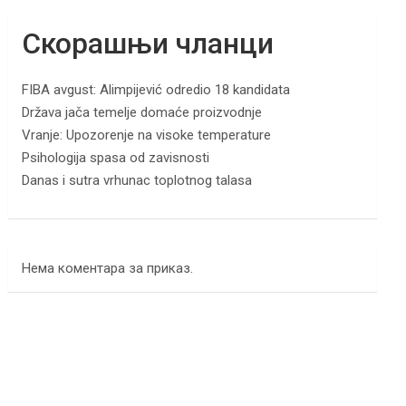
Скорашњи чланци
FIBA avgust: Alimpijević odredio 18 kandidata
Država jača temelje domaće proizvodnje
Vranje: Upozorenje na visoke temperature
Psihologija spasa od zavisnosti
Danas i sutra vrhunac toplotnog talasa
Нема коментара за приказ.