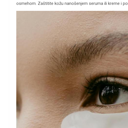
osmehom. Zaštitite kožu nanošenjem seruma ili kreme i poruči