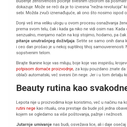
Buđenje ženstvenosti počinje svesnim izborom da posmatra
dokazuje. Može se reći da je to izvesna “nežna revolucija” 
sebi. Možda zvuči iznenađujuće, ali ono što nosimo ispod 
Donji veš ima veliku ulogu u ovom procesu osnaživanja žene
prema svom telu, čak i kada ga niko ne vidi osim nas. Kad
senzualno, menjamo način na koji stojimo, hodamo, pa čak i
pitanje unutrašnjeg doživljaja
. Setite se samo onih dana 
i ceo dan prošao je u nekoj suptilnoj tihoj samouverenosti.
sopstvenim telom.
Birajte tkanine koje vas miluju, boje koje vas inspirišu, kroj
potpisom domaće proizvodnje
, za koju pouzdano znate da k
oblači automatski, već svesni čin nege. Jer i u tom detalju k
Beauty rutina kao svakodne
Lepota nije u proizvodima koje koristimo, već u načinu na 
rutini nege
kao ritualu, ona prestaje da bude još jedna oba
kojem se ogledamo sa više poštovanja, pažnje i nežnosti.
Jutarnje umivanje
nas budi, osvežava lice, ali i daje ose