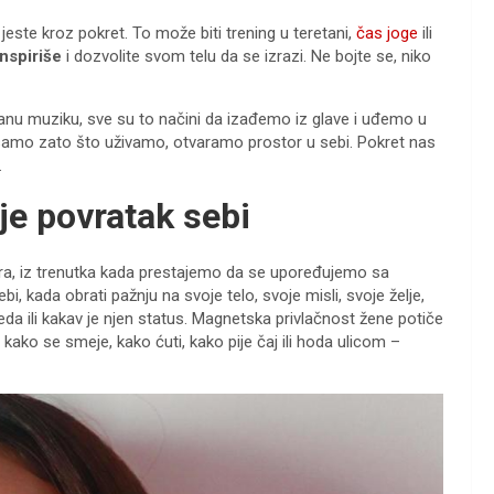
este kroz pokret. To može biti trening u teretani,
čas joge
ili
inspiriše
i dozvolite svom telu da se izrazi. Ne bojte se, niko
ganu muziku, sve su to načini da izađemo iz glave i uđemo u
 samo zato što uživamo, otvaramo prostor u sebi. Pokret nas
.
 je povratak sebi
utra, iz trenutka kada prestajemo da se upoređujemo sa
, kada obrati pažnju na svoje telo, svoje misli, svoje želje,
eda ili kakav je njen status. Magnetska privlačnost žene potiče
 kako se smeje, kako ćuti, kako pije čaj ili hoda ulicom –