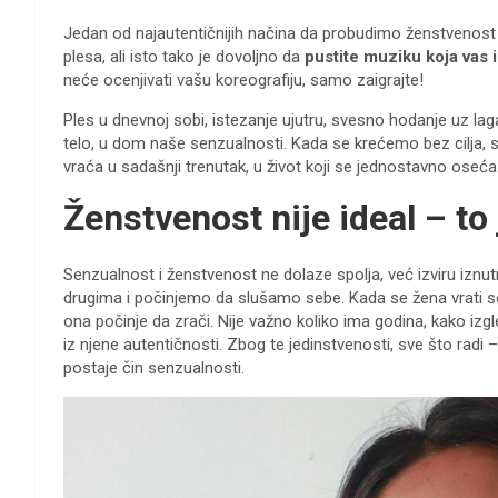
Jedan od najautentičnijih načina da probudimo ženstvenost j
plesa, ali isto tako je dovoljno da
pustite muziku koja vas 
neće ocenjivati vašu koreografiju, samo zaigrajte!
Ples u dnevnoj sobi, istezanje ujutru, svesno hodanje uz la
telo, u dom naše senzualnosti. Kada se krećemo bez cilja,
vraća u sadašnji trenutak, u život koji se jednostavno oseća
Ženstvenost nije ideal – to
Senzualnost i ženstvenost ne dolaze spolja, već izviru izn
drugima i počinjemo da slušamo sebe. Kada se žena vrati sebi
ona počinje da zrači. Nije važno koliko ima godina, kako izgl
iz njene autentičnosti. Zbog te jedinstvenosti, sve što radi –
postaje čin senzualnosti.