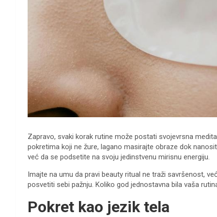
Zapravo, svaki korak rutine može postati svojevrsna medita
pokretima koji ne žure, lagano masirajte obraze dok nanosite
već da se podsetite na svoju jedinstvenu mirisnu energiju.
Imajte na umu da pravi beauty ritual ne traži savršenost, v
posvetiti sebi pažnju. Koliko god jednostavna bila vaša rutin
Pokret kao jezik tela