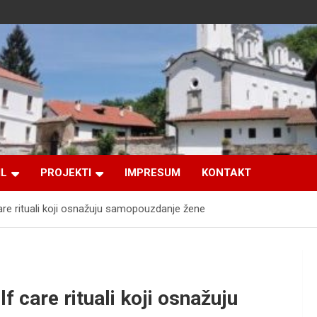
IL
PROJEKTI
IMPRESUM
KONTAKT
are rituali koji osnažuju samopouzdanje žene
f care rituali koji osnažuju