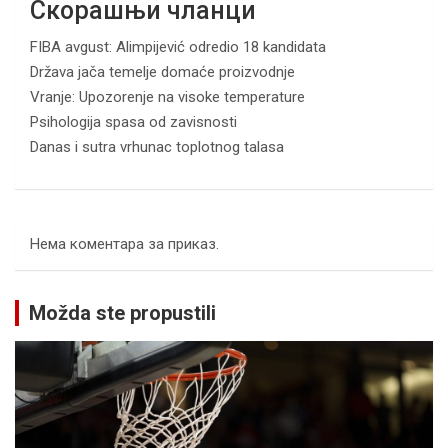
Скорашњи чланци
FIBA avgust: Alimpijević odredio 18 kandidata
Država jača temelje domaće proizvodnje
Vranje: Upozorenje na visoke temperature
Psihologija spasa od zavisnosti
Danas i sutra vrhunac toplotnog talasa
Нема коментара за приказ.
Možda ste propustili