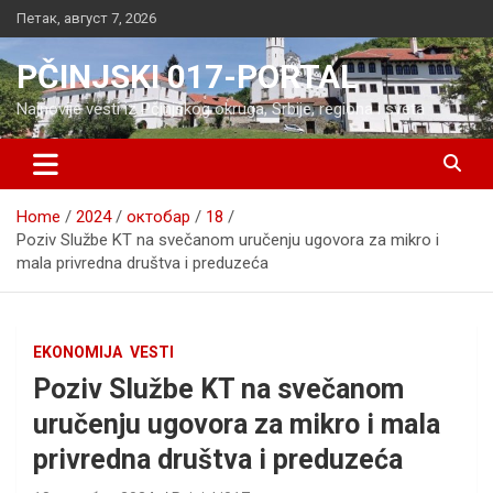
Skip
Петак, август 7, 2026
to
content
PČINJSKI 017-PORTAL
Najnovije vesti iz Pčinjskog okruga, Srbije, regiona i sveta
Home
2024
октобар
18
Poziv Službe KT na svečanom uručenju ugovora za mikro i
mala privredna društva i preduzeća
EKONOMIJA
VESTI
Poziv Službe KT na svečanom
uručenju ugovora za mikro i mala
privredna društva i preduzeća