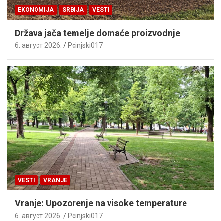
EKONOMIJA
SRBIJA
VESTI
Država jača temelje domaće proizvodnje
6. август 2026.
Pcinjski017
VESTI
VRANJE
Vranje: Upozorenje na visoke temperature
6. август 2026.
Pcinjski017