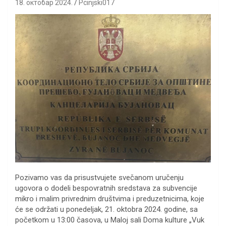
18. октобар 2024.
Pcinjski017
Pozivamo vas da prisustvujete svečanom uručenju
ugovora o dodeli bespovratnih sredstava za subvencije
mikro i malim privrednim društvima i preduzetnicima, koje
će se održati u ponedeljak, 21. oktobra 2024. godine, sa
početkom u 13:00 časova, u Maloj sali Doma kulture „Vuk