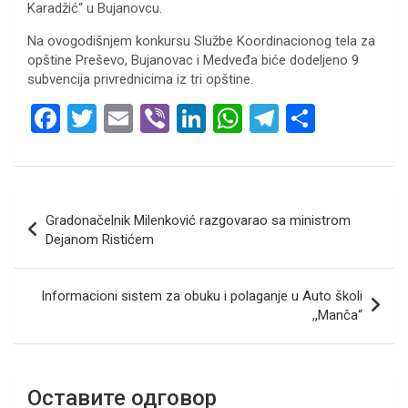
Karadžić“ u Bujanovcu.
Na ovogodišnjem konkursu Službe Koordinacionog tela za
opštine Preševo, Bujanovac i Medveđa biće dodeljeno 9
subvencija privrednicima iz tri opštine.
F
T
E
Vi
Li
W
T
S
a
wi
m
b
n
h
el
h
ce
tt
ail
er
ke
at
e
ar
b
er
dI
s
gr
e
Кретање
Gradonačelnik Milenković razgovarao sa ministrom
o
n
A
a
чланка
Dejanom Ristićem
o
p
m
k
p
Informacioni sistem za obuku i polaganje u Auto školi
,,Manča“
Оставите одговор