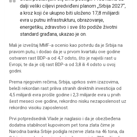
dalji veliki ciljevi predviđeni planom „Srbija 2027“,
a kroz koji će ukupno biti uloženo 17,8 milijardi
evra u putnu infrastrukturu, obrazovanje,
energetiku, zdravstvo i sve što podiže životni
standard građana, ukazao je on.
Mali je izveštaj MMF-a ocenio kao potvrdu da je Srbija na
pravom putu, i dodao da je u prvom kvartalu ove godine
ostvaren rast BDP-a od 4,7 odsto, što je najviši rast u
Evropi, te da je cilj rast BDP-a od 3,8 ili 4 odsto u ovoj
godini.
Prema njegovim rečima, Srbija, uprkos svim izazovima,
beleži rekordan rast priliva stranih direktnih investicija od
4,5 milijardi evra prošle godine i 2,3 milijarde evra u prvih
šest meseci ove godine, rekordno nisku nezaposlenost uz
rekordno visoku zaposlenost.
Prvi potpredsednik Vlade je naglasio i da je obezbeđena
dodatna stabilnost kupovinom pet tona zlata čime je
Narodna banka Srbije podigla rezerve zlata na 46 tona, da