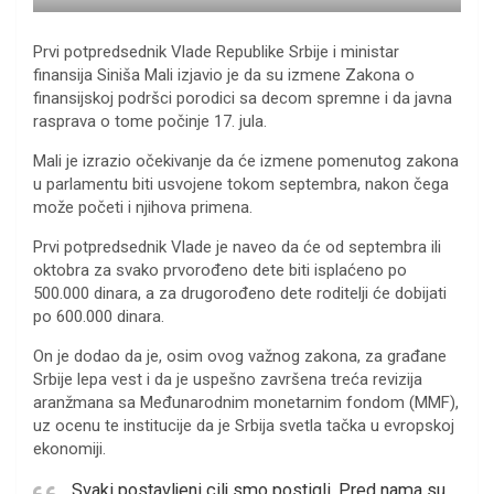
Prvi potpredsednik Vlade Republike Srbije i ministar
finansija Siniša Mali izjavio je da su izmene Zakona o
finansijskoj podršci porodici sa decom spremne i da javna
rasprava o tome počinje 17. jula.
Mali je izrazio očekivanje da će izmene pomenutog zakona
u parlamentu biti usvojene tokom septembra, nakon čega
može početi i njihova primena.
Prvi potpredsednik Vlade je naveo da će od septembra ili
oktobra za svako prvorođeno dete biti isplaćeno po
500.000 dinara, a za drugorođeno dete roditelji će dobijati
po 600.000 dinara.
On je dodao da je, osim ovog važnog zakona, za građane
Srbije lepa vest i da je uspešno završena treća revizija
aranžmana sa Međunarodnim monetarnim fondom (MMF),
uz ocenu te institucije da je Srbija svetla tačka u evropskoj
ekonomiji.
Svaki postavljeni cilj smo postigli. Pred nama su