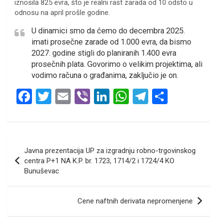
iznosila 825 evra, što je realni rast zarada od 10 odsto u
odnosu na april prošle godine.
U dinamici smo da ćemo do decembra 2025.
imati prosečne zarade od 1.000 evra, da bismo
2027. godine stigli do planiranih 1.400 evra
prosečnih plata. Govorimo o velikim projektima, ali
vodimo računa o građanima, zaključio je on.
F
T
E
Vi
Li
W
T
S
a
wi
m
b
n
h
el
h
ce
tt
ail
er
ke
at
e
ar
b
er
dI
s
gr
e
Кретање
Javna prezentacija UP za izgradnju robno-trgovinskog
o
n
A
a
чланка
centra P+1 NA K.P. br. 1723, 1714/2 i 1724/4 KO
o
p
m
Bunuševac
k
p
Cene naftnih derivata nepromenjene