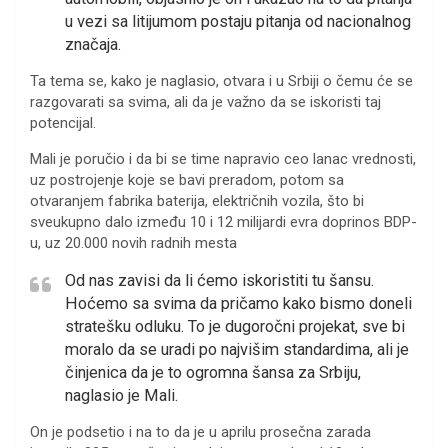
u vezi sa litijumom postaju pitanja od nacionalnog
značaja.
Ta tema se, kako je naglasio, otvara i u Srbiji o čemu će se
razgovarati sa svima, ali da je važno da se iskoristi taj
potencijal.
Mali je poručio i da bi se time napravio ceo lanac vrednosti,
uz postrojenje koje se bavi preradom, potom sa
otvaranjem fabrika baterija, električnih vozila, što bi
sveukupno dalo između 10 i 12 milijardi evra doprinos BDP-
u, uz 20.000 novih radnih mesta
Od nas zavisi da li ćemo iskoristiti tu šansu.
Hoćemo sa svima da pričamo kako bismo doneli
stratešku odluku. To je dugoročni projekat, sve bi
moralo da se uradi po najvišim standardima, ali je
činjenica da je to ogromna šansa za Srbiju,
naglasio je Mali.
On je podsetio i na to da je u aprilu prosečna zarada