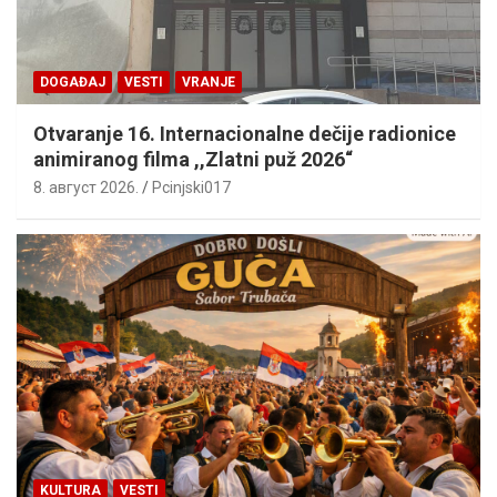
DOGAĐAJ
VESTI
VRANJE
Otvaranje 16. Internacionalne dečije radionice
animiranog filma ,,Zlatni puž 2026“
8. август 2026.
Pcinjski017
KULTURA
VESTI