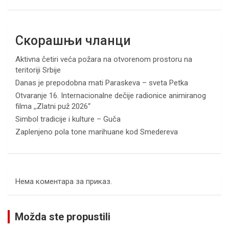
Скорашњи чланци
Aktivna četiri veća požara na otvorenom prostoru na
teritoriji Srbije
Danas je prepodobna mati Paraskeva – sveta Petka
Otvaranje 16. Internacionalne dečije radionice animiranog
filma ,,Zlatni puž 2026“
Simbol tradicije i kulture – Guča
Zaplenjeno pola tone marihuane kod Smedereva
Нема коментара за приказ.
Možda ste propustili