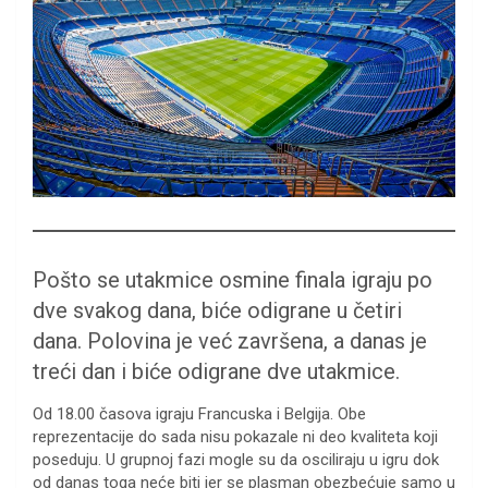
Pošto se utakmice osmine finala igraju po
dve svakog dana, biće odigrane u četiri
dana. Polovina je već završena, a danas je
treći dan i biće odigrane dve utakmice.
Od 18.00 časova igraju Francuska i Belgija. Obe
reprezentacije do sada nisu pokazale ni deo kvaliteta koji
poseduju. U grupnoj fazi mogle su da osciliraju u igru dok
od danas toga neće biti jer se plasman obezbećuje samo u