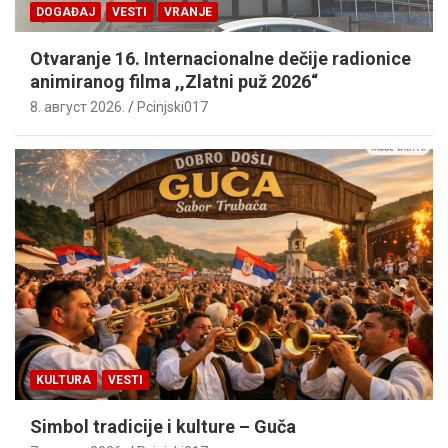
DOGAĐAJ
VESTI
VRANJE
Otvaranje 16. Internacionalne dečije radionice
animiranog filma ,,Zlatni puž 2026“
8. август 2026.
Pcinjski017
KULTURA
VESTI
Simbol tradicije i kulture – Guča