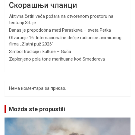
Скорашњи чланци
Aktivna četiri veća požara na otvorenom prostoru na
teritoriji Srbije
Danas je prepodobna mati Paraskeva – sveta Petka
Otvaranje 16. Internacionalne dečije radionice animiranog
filma ,,Zlatni puž 2026“
Simbol tradicije i kulture – Guča
Zaplenjeno pola tone marihuane kod Smedereva
Нема коментара за приказ.
Možda ste propustili