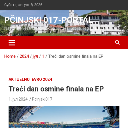
Skip
Субота, август 8, 2026
to
content
PČINJSKI 017-PORTAL
Najnovije vesti iz Pčinjskog okruga, Srbije, regiona i sveta
Home
2024
јул
1
Treći dan osmine finala na EP
AKTUELNO
EVRO 2024
Treći dan osmine finala na EP
1. јул 2024.
Pcinjski017