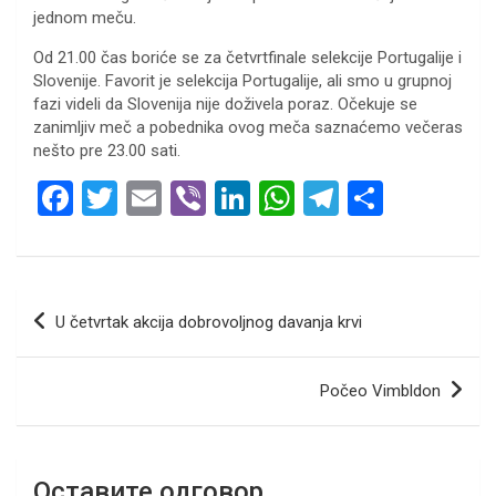
jednom meču.
Od 21.00 čas boriće se za četvrtfinale selekcije Portugalije i
Slovenije. Favorit je selekcija Portugalije, ali smo u grupnoj
fazi videli da Slovenija nije doživela poraz. Očekuje se
zanimljiv meč a pobednika ovog meča saznaćemo večeras
nešto pre 23.00 sati.
F
T
E
Vi
Li
W
T
S
a
wi
m
b
n
h
el
h
ce
tt
ail
er
ke
at
e
ar
b
er
dI
s
gr
e
Кретање
U četvrtak akcija dobrovoljnog davanja krvi
o
n
A
a
чланка
o
p
m
Počeo Vimbldon
k
p
Оставите одговор