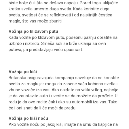
biste bolje čuli šta se dešava napolju. Pored toga, uključite
kratka svetla umesto duga svetla. Kada koristite duga
svetla, svetlost će se reflektovati i od najsitnijih čestica
magle, što vas može zbuniti.
Vožnja po klizavom putu
Kada vozite po klizavom putu, posebnu pažnju obratite na
uzbrdo i nizbrdo. Smeša soli se brže uklanja sa ovih
puteva, pa predstavljaju veću opasnost.
Vožnja po kiši
Britanska osiguravajuća kompanija savetuje da ne koristite
svetla za maglu jer mogu da zasene vaša kočiona svetla i
zbune vozače iza vas. Ako naiđete na veliki vrtlog, najbolje
je da zaustavite auto i uverite se da možete da prođete. U
redu je da ovo radite čak i ako su automobili iza vas. Tako
će i oni znati da li će moći da pređu.
Vožnja po kiši noću
Ako vozite noću po jakoj kiši, imajte na umu da kapljice na