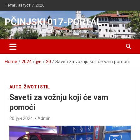
Skip
Петак, август 7, 2026
to
content
PČINJSKI 017-PORTAL
Najnovije vesti iz Pčinjskog okruga, Srbije, regiona i sveta
Home
2024
јун
20
Saveti za vožnju koji će vam pomoći
AUTO
ŽIVOT I STIL
Saveti za vožnju koji će vam
pomoći
20. јун 2024.
Admin