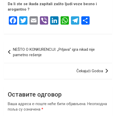
Da li ste se ikada zapitali zašto ljudi voze besno i
arogantno ?
F
T
E
Vi
Li
W
T
S
a
wi
m
b
n
h
el
h
ce
tt
ail
er
ke
at
e
ar
b
er
dI
s
gr
e
Кретање
NEŠTO O KONKURENCIJI: „Prljava” igra nikad nije
o
n
A
a
чланка
pametno rešenje
o
p
m
k
p
Čekajući Godoa
Оставите одговор
Ваша адреса е-поште неће бити објављена.
Неопходна
поља су означена
*