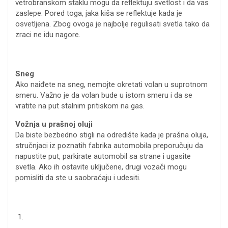
vetrobranskom staklu mogu da reflektuju svetlost i da vas
zaslepe. Pored toga, jaka kiša se reflektuje kada je
osvetljena. Zbog ovoga je najbolje regulisati svetla tako da
zraci ne idu nagore.
Sneg
Ako naiđete na sneg, nemojte okretati volan u suprotnom
smeru. Važno je da volan bude u istom smeru i da se
vratite na put stalnim pritiskom na gas.
Vožnja u prašnoj oluji
Da biste bezbedno stigli na odredište kada je prašna oluja,
stručnjaci iz poznatih fabrika automobila preporučuju da
napustite put, parkirate automobil sa strane i ugasite
svetla. Ako ih ostavite uključene, drugi vozači mogu
pomisliti da ste u saobraćaju i udesiti.