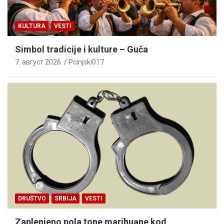
KULTURA
VESTI
Simbol tradicije i kulture – Guča
7. август 2026.
Pcinjski017
DRUŠTVO
SRBIJA
VESTI
Zaplenjeno pola tone marihuane kod