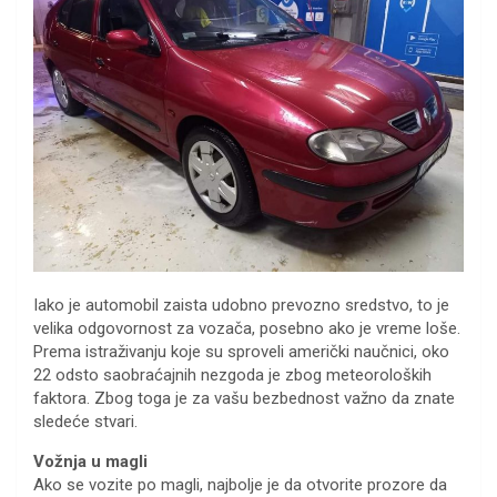
Iako je automobil zaista udobno prevozno sredstvo, to je
velika odgovornost za vozača, posebno ako je vreme loše.
Prema istraživanju koje su sproveli američki naučnici, oko
22 odsto saobraćajnih nezgoda je zbog meteoroloških
faktora. Zbog toga je za vašu bezbednost važno da znate
sledeće stvari.
Vožnja u magli
Ako se vozite po magli, najbolje je da otvorite prozore da