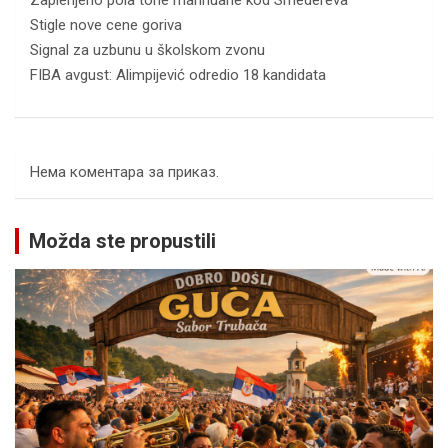
Zaplenjeno pola tone marihuane kod Smedereva
Stigle nove cene goriva
Signal za uzbunu u školskom zvonu
FIBA avgust: Alimpijević odredio 18 kandidata
Нема коментара за приказ.
Možda ste propustili