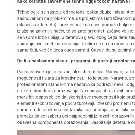
Kako koristite savremene tehnologije tokom nastave?
Tehnologije se sastoje od metoda, oblika obuke i alata. A 
zasnovanom na problemima, sa projektima i istraživačkim pr
(članci sa interneta) i prezentacije na času pomažu boljem
izlaže na zanimljiv način, te se zato predmet izučava voljno, 
se veoma brzo upijaju u detetovu glavu, zbog čega dete zai
asimiluje sve iznete informacije. Trudim se da na moderan i
samo čuti, već će deca dugo pamtiti. Časovi da su zanimljiv
Da li u nastavnom planu i programu ili postoji prostor z
Rad nastavnika je kreativan, ali sistematičan. Naravno, r
mogućnosti i alata za kreativnost. I to je super. Naravno
profesionalnim standardima nastavnika podrazumeva i odg
u okviru dodatnog obrazovanja. Na sadržaj obrazovnih progr
mora biti osposobljen da iskoristi sve mogućnosti koje pruža
elementi e-obrazovanja podrazumevaju izvesnu promenu form
samo oruđe u rukama nastavnika koji postaju za učenike ne 
pomažu da se izaberu oni najpogodniji iz raznih obrazovnih i
obavezna komponenta obrazovanja i vaspitanje deteta, a o