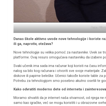
Foto: Pčinj
Danas škole aktivno uvode nove tehnologije i koriste raz
ili ga, naprotiv, otežava?
Nove tehnologije su velika pomoć za nastavnike. Uvek se tr
platforme. Ovaj resurs omogućava nastavniku da izabere pog
Svaki učenik ima sada ima računar koji koristi na času infor
nalog sa bilo kog računara i otvoriti sve svoje materijale. 
diskove ili papirne beleške. Učenici takođe koriste table za 
Potrebu za tehnologijom smo posebno akutno osetili te god
Kako odvratiti moderno dete od interneta i zainteresova
Moramo shvatiti da je internet naša stvarnost, od njega ne 
samo kao igračke, već se mogu koristiti i u obrazovne svrhe.