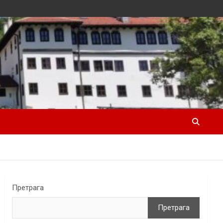
Претрага
Претрага