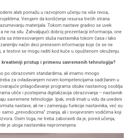
moderni alati pomažu u razvojnom učenju na više nivoa,
ojektima. Verujem da korišćenje resursa trećih strana
 razumevanju materijala. Tokom nastave gradivo se uvek
a ne na silu. Zahvaljujući dobroj prezentaciji informacija, one
sta sa interesovanjem sluša nastavnika tokom časa i lako
 zanimljiv način deci prenesem informacije koje će se ne
i, a testovi se mogu raditi kod kuće u opuštenom okruženju.
a kreativniji pristup i primenu savremenih tehnologija?
adimo po obrazovnim standardima, ali imamo mnogo
, potreba za ovladavanjem novim kompetencijama sadržanim u
ovarajuće prilagođavanje programa obuke nastavnog osoblja
ama utiče i postepena digitalizacija obrazovanja – nastavnik
ju savremene tehnologije. Ipak, vredi imati u vidu da uvedeni
ata nastave, ali ne i zamenjuju funkcije nastavnika, već su
samo „prevodiocima” znanja, ali i svojevrsnim vodičima koji
zvora. Osim toga, ne treba zaboraviti da je, pored učenja,
vde je uloga nastavnika nepromenjena.