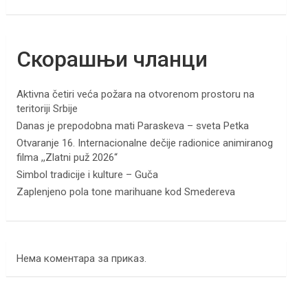
Скорашњи чланци
Aktivna četiri veća požara na otvorenom prostoru na
teritoriji Srbije
Danas je prepodobna mati Paraskeva – sveta Petka
Otvaranje 16. Internacionalne dečije radionice animiranog
filma ,,Zlatni puž 2026“
Simbol tradicije i kulture – Guča
Zaplenjeno pola tone marihuane kod Smedereva
Нема коментара за приказ.