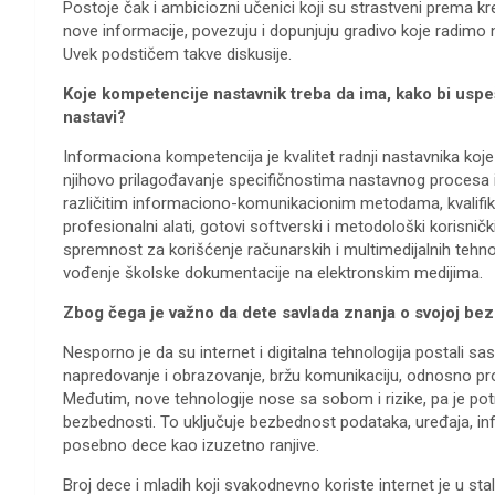
Postoje čak i ambiciozni učenici koji su strastveni prema kr
nove informacije, povezuju i dopunjuju gradivo koje radimo n
Uvek podstičem takve diskusije.
Koje kompetencije nastavnik treba da ima, kako bi us
nastavi?
Informaciona kompetencija je kvalitet radnji nastavnika koje
njihovo prilagođavanje specifičnostima nastavnog procesa 
različitim informaciono-komunikacionim metodama, kvalifik
profesionalni alati, gotovi softverski i metodološki korisni
spremnost za korišćenje računarskih i multimedijalnih tehn
vođenje školske dokumentacije na elektronskim medijima.
Zbog čega je važno da dete savlada znanja o svojoj bezbe
Nesporno je da su internet i digitalna tehnologija postali s
napredovanje i obrazovanje, bržu komunikaciju, odnosno prona
Međutim, nove tehnologije nose sa sobom i rizike, pa je pot
bezbednosti. To uključuje bezbednost podataka, uređaja, inf
posebno dece kao izuzetno ranjive.
Broj dece i mladih koji svakodnevno koriste internet je u st