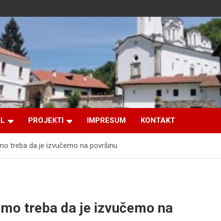
IL
PROJEKTI
IMPRESUM
KONTAKT
amo treba da je izvučemo na površinu
amo treba da je izvučemo na