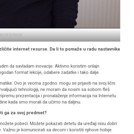
ski 017-Portal
ličite internet resurse. Da li to pomaže u radu nastavnika
udim da savladam inovacije. Aktivno koristim onlajn
odan format lekcije, odabere zadatke i tako dalje.
matike. Ovo je veoma zgodno: mogu se prijaviti na svoj lični
Zahvaljujući tehnologiji, ne moram da nosim sa sobom fleš
pripremu prezentacija i pronalaženje informacija na Internetu.
ine kada smo morali da učimo na daljinu.
ti ga za svoj predmet?
možete pobeći. Možete pokazati detetu da uređaji nisu dobri
 Važno je komunicirati sa decom i koristiti njihove hobije.