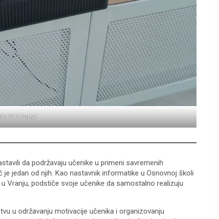
ski 017-Portal
nastavili da podržavaju učenike u primeni savremenih
 je jedan od njih. Kao nastavnik informatike u Osnovnoj školi
“ u Vranju, podstiče svoje učenike da samostalno realizuju
stvu u održavanju motivacije učenika i organizovanju