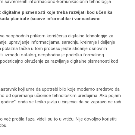
enom savremenih informaciono-komunikacionih tehnologija.
 digitalne pismenosti koje treba razvijati kod učenika
ada planirate časove informatike i vannastavne
ova neophodnih prilikom korišćenja digitalne tehnologije za
je, upravljanje informacijama, saradnju, kreiranje i deljenje
, a polazna tačka u tom procesu jeste sticanje osnovnih
osti, između ostalog, neophodna je podrška formalnog
podsticajno okruženje za razvijanje digitalne pismenosti kod
tavnik koji ume da upotrebi bilo koje moderno sredstvo da
amo od opremanja učionice tehnološkim uređajima. Ako pojam
 godine“, onda se teško javlja u činjenici da se zapravo ne radi
 već prošla faza, videli su to u vrtiću. Nije dovoljno koristiti
obu.