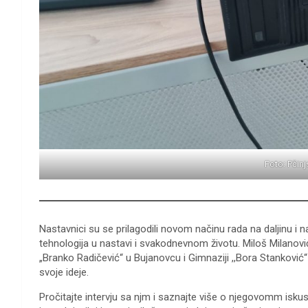
Foto: Pčinj
Nastavnici su se prilagodili novom načinu rada na daljinu i 
tehnologija u nastavi i svakodnevnom životu. Miloš Milanović
„Branko Radičević“ u Bujanovcu i Gimnaziji ,,Bora Stanković
svoje ideje.
Pročitajte intervju sa njm i saznajte više o njegovomm isku