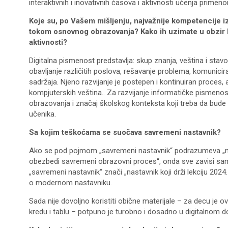
interaktivnih i inovativnih časova i aktivnosti učenja prim
Koje su, po Vašem mišljenju, najvažnije kompetencije iz
tokom osnovnog obrazovanja? Kako ih uzimate u obzir k
aktivnosti?
Digitalna pismenost predstavlja: skup znanja, veština i stav
obavljanje različitih poslova, rešavanje problema, komuniciran
sadržaja. Njeno razvijanje je postepen i kontinuiran proces
kompjuterskih veština.. Za razvijanje informatičke pismen
obrazovanja i značaj školskog konteksta koji treba da bude 
učenika.
Sa kojim teškoćama se suočava savremeni nastavnik?
Ako se pod pojmom „savremeni nastavnik“ podrazumeva „nas
obezbedi savremeni obrazovni proces“, onda sve zavisi s
„savremeni nastavnik“ znači „nastavnik koji drži lekciju 2024.
o modernom nastavniku.
Sada nije dovoljno koristiti obične materijale – za decu je ovo
kredu i tablu – potpuno je turobno i dosadno u digitalnom d