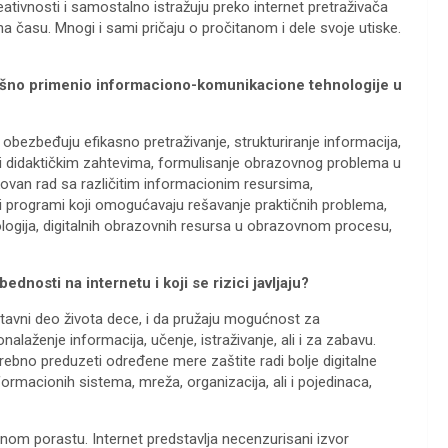
eativnosti i samostalno istražuju preko internet pretraživača
a času. Mnogi i sami pričaju o pročitanom i dele svoje utiske.
pešno primenio informaciono-komunikacione tehnologije u
 obezbeđuju efikasno pretraživanje, strukturiranje informacija,
i didaktičkim zahtevima, formulisanje obrazovnog problema u
ovan rad sa različitim informacionim resursima,
čki programi koji omogućavaju rešavanje praktičnih problema,
ologija, digitalnih obrazovnih resursa u obrazovnom procesu,
dnosti na internetu i koji se rizici javljaju?
astavni deo života dece, i da pružaju mogućnost za
laženje informacija, učenje, istraživanje, ali i za zabavu.
rebno preduzeti određene mere zaštite radi bolje digitalne
ormacionih sistema, mreža, organizacija, ali i pojedinaca,
alnom porastu. Internet predstavlja necenzurisani izvor